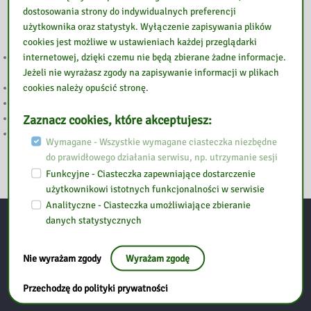
dostosowania strony do indywidualnych preferencji
użytkownika oraz statystyk. Wyłączenie zapisywania plików
cookies jest możliwe w ustawieniach każdej przeglądarki
internetowej, dzięki czemu nie będą zbierane żadne informacje.
„LETNIE GRANIE” PONOWNIE W GOŁOTCZYŹNIE. DWA DNI MUZYKI,
Jeżeli nie wyrażasz zgody na zapisywanie informacji w plikach
KINA I RODZINNEJ ZABAWY
cookies należy opuścić stronę.
SIERPNIOWE KODY DO LEGIMI i EMPIK GO
Głosowanie w 7. edycji Budżetu Obywatelskiego Mazowsza
Zaznacz cookies, które akceptujesz:
WAKACJI Z BIBLIOTEKĄ CIĄG DALSZY
WAKACJE Z BIBLIOTEKĄ
Wymagane - Wszystkie wymagane ciasteczka niezbędne
do prawidłowego działania serwisu, np. utrzymanie sesji
Funkcyjne - Ciasteczka zapewniające dostarczenie
użytkownikowi istotnych funkcjonalności w serwisie
Analityczne - Ciasteczka umożliwiające zbieranie
danych statystycznych
Kontakt
Nie wyrażam zgody
Wyrażam zgodę
Biblioteka Pedagogiczna w Ostrołęce
Przechodzę do polityki prywatności