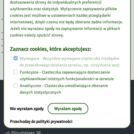
dostosowania strony do indywidualnych preferencji
użytkownika oraz statystyk. Wyłączenie zapisywania plików
cookies jest możliwe w ustawieniach każdej przeglądarki
„LETNIE GRANIE” PONOWNIE W GOŁOTCZYŹNIE. DWA DNI MUZYKI,
internetowej, dzięki czemu nie będą zbierane żadne informacje.
KINA I RODZINNEJ ZABAWY
Jeżeli nie wyrażasz zgody na zapisywanie informacji w plikach
SIERPNIOWE KODY DO LEGIMI i EMPIK GO
cookies należy opuścić stronę.
Głosowanie w 7. edycji Budżetu Obywatelskiego Mazowsza
WAKACJI Z BIBLIOTEKĄ CIĄG DALSZY
Zaznacz cookies, które akceptujesz:
WAKACJE Z BIBLIOTEKĄ
Wymagane - Wszystkie wymagane ciasteczka niezbędne
do prawidłowego działania serwisu, np. utrzymanie sesji
Funkcyjne - Ciasteczka zapewniające dostarczenie
użytkownikowi istotnych funkcjonalności w serwisie
Analityczne - Ciasteczka umożliwiające zbieranie
danych statystycznych
Kontakt
Nie wyrażam zgody
Wyrażam zgodę
Biblioteka Pedagogiczna w Ostrołęce
Przechodzę do polityki prywatności
ul. Piłsudskiego 38