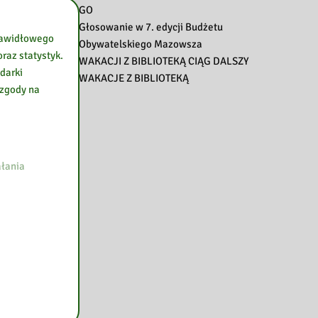
GO
Głosowanie w 7. edycji Budżetu
prawidłowego
Obywatelskiego Mazowsza
raz statystyk.
WAKACJI Z BIBLIOTEKĄ CIĄG DALSZY
darki
WAKACJE Z BIBLIOTEKĄ
 zgody na
łania