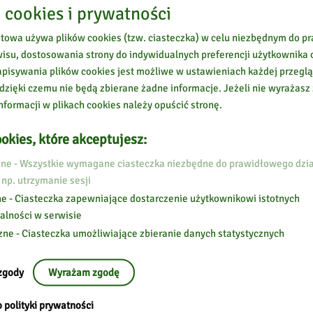
troleka.pl
 cookies i prywatności
ek
etowa używa plików cookies (tzw. ciasteczka) w celu niezbędnym do 
wisu, dostosowania strony do indywidualnych preferencji użytkownika o
pisywania plików cookies jest możliwe w ustawieniach każdej przeglą
 dzięki czemu nie będą zbierane żadne informacje. Jeżeli nie wyrażasz
a.pl
nformacji w plikach cookies należy opuścić stronę.
okies, które akceptujesz:
e - Wszystkie wymagane ciasteczka niezbędne do prawidłowego dzia
 np. utrzymanie sesji
e - Ciasteczka zapewniające dostarczenie użytkownikowi istotnych
alności w serwisie
zne - Ciasteczka umożliwiające zbieranie danych statystycznych
zgody
Wyrażam zgodę
 polityki prywatności