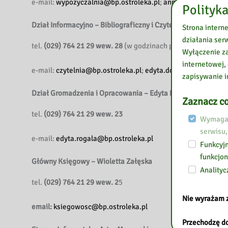
e-mail:
wypozyczalnia@bp.ostroleka.pl
;
anna.zdunek@bp.os
Polityka
Dział Informacyjno – Bibliograficzny i Czytelnia
– Edyta Dob
Strona intern
działania ser
tel.
(029) 764 21 29 wew. 28
(w godzinach pracy biblioteki)
Wyłączenie za
internetowej,
e-mail:
czytelnia@bp.ostroleka.pl
;
edyta.dobek@bp.ostrolek
zapisywanie i
Dział Gromadzenia i Opracowania
– Edyta Rogala
Zaznacz co
tel.
(029) 764 21 29 wew. 23
Wymagan
serwisu,
e-mail:
edyta.rogala@bp.ostroleka.pl
Funkcyjn
funkcjon
Główny Księgowy – Wioletta Załęska
Analityc
tel.
(029) 764 21 29 wew. 2
5
Nie wyrażam 
email:
ksiegowosc@bp.ostroleka.pl
Przechodzę do