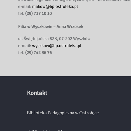
e-mail:
makow@bp.ostroleka.pl
tel.
(29) 717 10 10
Filia w Wyszkowie – Anna Wrzosek
ul. Świętojańska 82B, 07-202 Wyszków
e-mail:
wyszkow@bp.ostroleka.pl
tel.
(29) 742 36 76
Kontakt
Biblioteka Pedagogiczna w Ostrołęce