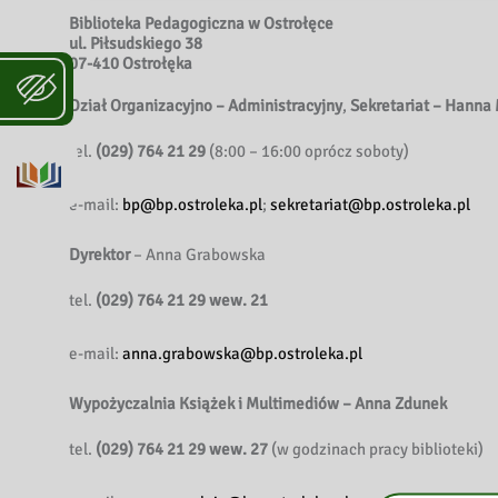
Biblioteka Pedagogiczna w Ostrołęce
ul. Piłsudskiego 38
07-410 Ostrołęka
Dział Organizacyjno – Administracyjny
,
Sekretariat
–
Hanna 
tel.
(029) 764 21 29
(8:00 – 16:00 oprócz soboty)
e-mail:
bp@bp.ostroleka.pl
;
sekretariat@bp.ostroleka.pl
Dyrektor
– Anna Grabowska
tel.
(029) 764 21 29 wew. 21
e-mail:
anna.grabowska@bp.ostroleka.pl
Wypożyczalnia Książek i Multimediów
– Anna Zdunek
tel.
(029) 764 21 29 wew. 27
(w godzinach pracy biblioteki)