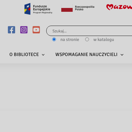
Szukaj
dla:
na stronie
w katalogu
O BIBLIOTECE
WSPOMAGANIE NAUCZYCIELI