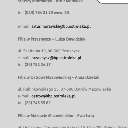
Starszy Informatyk
– Artur Morawski
tel.
(029) 764 21 29 wew. 30
e-mail:
artur.morawski@bp.ostroleka.pl
Filia w Przasnyszu
– Luiza Dawidziuk
ul. Szpitalna 10, 06-300 Przasnysz
e-mail:
przasnysz@bp.ostroleka.pl
tel.
(29) 752 24 17
Filia w Ostrowi Mazowieckiej – Anna Dziełak
ul. Rubinkowskiego 15, 07-300 Ostrów Mazowiecka
e-mail:
ostrow@bp.ostroleka.pl
tel.
(29) 745 35 82
Filia w Makowie Mazowieckim
– Ewa Łata
ul. Duńskiego Czerwonego Krzyża 3A, 06 – 200 Maków Mazo