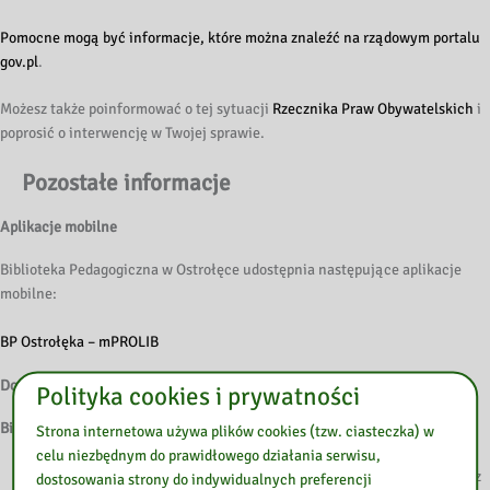
Pomocne mogą być informacje, które można znaleźć na rządowym portalu
gov.pl
.
Możesz także poinformować o tej sytuacji
Rzecznika Praw Obywatelskich
i
poprosić o interwencję w Twojej sprawie.
Pozostałe informacje
Aplikacje mobilne
Biblioteka Pedagogiczna w Ostrołęce udostępnia następujące aplikacje
mobilne:
BP Ostrołęka – mPROLIB
Dostępność architektoniczna
Polityka cookies i prywatności
Biblioteka Pedagogiczna, ul. Piłsudskiego 38, 07-410 Ostrołęka
Strona internetowa używa plików cookies (tzw. ciasteczka) w
celu niezbędnym do prawidłowego działania serwisu,
Do budynku prowadzą trzy wejścia. Dwa od ulicy Piłsudskiego, oraz
dostosowania strony do indywidualnych preferencji