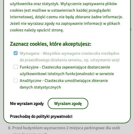
podjazd z tyłu budynku. Wejście główne dysponuje windą z
użytkownika oraz statystyk. Wyłączenie zapisywania plików
możliwością wejścia do budynku osób niepełnosprawnych. W
cookies jest możliwe w ustawieniach każdej przeglądarki
budynku funkcjonuje obszar kontroli.
internetowej, dzięki czemu nie będą zbierane żadne informacje.
Dla osób na wózkach dostępne są korytarze na parterze oraz I
Jeżeli nie wyrażasz zgody na zapisywanie informacji w plikach
piętrze. W budynku jest jedna winda. Winda nie posiada wszystkich
cookies należy opuścić stronę.
rozwiązań służących osobom niepełnosprawnym (np. nakładki i
oznaczenia dla osób niewidomych).
Zaznacz cookies, które akceptujesz:
Toaleta dla osób niepełnosprawnych znajduje się na parterze
Wymagane - Wszystkie wymagane ciasteczka niezbędne
budynku.
do prawidłowego działania serwisu, np. utrzymanie sesji
W budynku nie ma oznaczeń w alfabecie Braille’a ani oznaczeń
Funkcyjne - Ciasteczka zapewniające dostarczenie
kontrastowych lub w druku powiększonym dla osób niewidomych i
użytkownikowi istotnych funkcjonalności w serwisie
słabowidzących.
Analityczne - Ciasteczka umożliwiające zbieranie
Na parterze budynku znajduje się tablica informująca o rozkładzie
danych statystycznych
pomieszczeń brak jest rozkładu pomieszczeń budynku w formie
wizualnej, informacja taka zapewniona jest w sposób głosowy.
Nie zastosowano urządzeń i innych środków technicznych do
Nie wyrażam zgody
Wyrażam zgodę
obsługi osób słabosłyszących.
Zapewniony jest wstęp do budynku osobie korzystającej z psa
Przechodzę do polityki prywatności
asystującego lub psa przewodnika.
Przed budynkiem wyznaczono 2 miejsca parkingowe dla osób