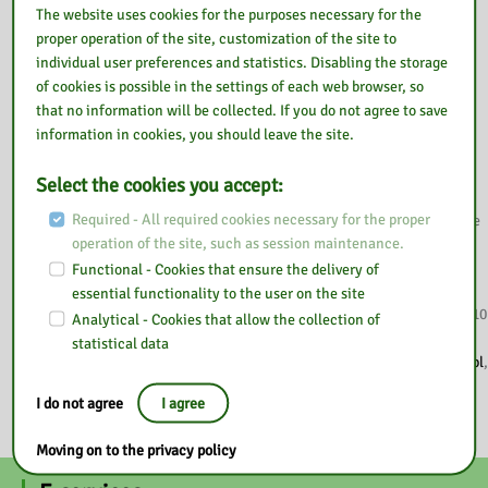
pomieszczeń brak jest rozkładu pomieszczeń budynku w formie
The website uses cookies for the purposes necessary for the
wizualnej, informacja taka zapewniona jest w sposób głosowy.
proper operation of the site, customization of the site to
Nie zastosowano urządzeń i innych środków technicznych do
individual user preferences and statistics. Disabling the storage
obsługi osób słabosłyszących.
of cookies is possible in the settings of each web browser, so
Zapewniony jest wstęp do budynku osobie korzystającej z psa
that no information will be collected. If you do not agree to save
asystującego lub psa przewodnika.
information in cookies, you should leave the site.
Przed budynkiem wyznaczono 2 miejsca parkingowe dla osób
niepełnosprawnych.
Select the cookies you accept:
Na chwilę obecną w budynku nie ma możliwości skorzystania z
Required - All required cookies necessary for the proper
tłumacza polskiego języka migowego. Osoby doświadczające trwale
operation of the site, such as session maintenance.
lub okresowo trudności w komunikowaniu się, mają możliwość:
Functional - Cookies that ensure the delivery of
przesłania korespondencji pisemnej kierowanej na adres:
essential functionality to the user on the site
Biblioteka Pedagogiczna w Ostrołęce, ul. Piłsudskiego 38, 07-410
Analytical - Cookies that allow the collection of
Ostrołęka,
statistical data
korzystania z poczty elektronicznej – e-mail:
bp@bp.ostroleka.pl
,
korzystania z platformy e-PUAP.
I do not agree
I agree
Moving on to the privacy policy