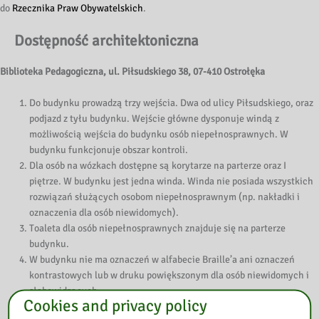
do
Rzecznika Praw Obywatelskich
.
Dostępność architektoniczna
Biblioteka Pedagogiczna, ul. Piłsudskiego 38, 07-410 Ostrołęka
Do budynku prowadzą trzy wejścia. Dwa od ulicy Piłsudskiego, oraz
podjazd z tyłu budynku. Wejście główne dysponuje windą z
możliwością wejścia do budynku osób niepełnosprawnych. W
budynku funkcjonuje obszar kontroli.
Dla osób na wózkach dostępne są korytarze na parterze oraz I
piętrze. W budynku jest jedna winda. Winda nie posiada wszystkich
rozwiązań służących osobom niepełnosprawnym (np. nakładki i
oznaczenia dla osób niewidomych).
Toaleta dla osób niepełnosprawnych znajduje się na parterze
budynku.
W budynku nie ma oznaczeń w alfabecie Braille’a ani oznaczeń
kontrastowych lub w druku powiększonym dla osób niewidomych i
słabowidzących.
Cookies and privacy policy
Na parterze budynku znajduje się tablica informująca o rozkładzie