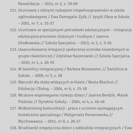
Rewalidacja. – 2011, nr 2, s. 59-69
Uczniowie z różnymi rodzajami niepełnosprawności w szkole
ogólnodostępnej / Ewa Domagała-Zyśk.// Języki Obce w Szkole.
– 2001, nr 7, s. 33-37
Uczniowie ze specjalnymi potrzebami edukacyjnymi – integracja
edukacyjna procesem złożonym i trudnym / Joanna
Głodkowska.// Szkoła Specjalna. – 2013, nr 1, s. 5-16
Uwarunkowania integracji społecznej uczniów niewidomych w
grupie rówieśniczej / Zdzisław Kazanowski.// Szkoła Specjalna.
– 2010, nr 1, s. 20-33
W świetlicy integracyjnej / Barbara Brzozowiec.// Świetlica w
Szkole. – 2009, nr 3, s. 28
Warunki dla słabo widzących w klasie / Beata Błachut.//
Edukacja i Dialog. – 2004, nr 6, s. 15-18
Wczesne wspomaganie rozwoju dzieci / Joanna Berdzik, Marek
Pleśniar.// Dyrektor Szkoły. – 2004, nr 4, s. 46-48
Wideotrening komunikacji : praca z uczniem wymagającym
kształcenia specjalnego / Małgorzata Perzanowska.//
Wychowawca. – 2011, nr 9, s. 26-27
Wrażliwość empatyczna dzieci z oddziałów integracyjnych / Ewa