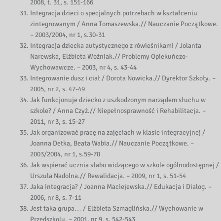
2008, t. 31, s. 151-166
Integracja dzieci o specjalnych potrzebach w kształceniu
zintegrowanym / Anna Tomaszewska.// Nauczanie Początkowe.
– 2003/2004, nr 1, s.30-31
Integracja dziecka autystycznego z rówieśnikami / Jolanta
Narewska, Elżbieta Woźniak.// Problemy Opiekuńczo-
Wychowawcze. – 2003, nr 4, s. 43-44
Integrowanie dusz i ciał / Dorota Nowicka.// Dyrektor Szkoły. –
2005, nr 2, s. 47-49
Jak funkcjonuje dziecko z uszkodzonym narządem słuchu w
szkole? / Anna Czyż.// Niepełnosprawność i Rehabilitacja. –
2011, nr 3, s. 15-27
Jak organizować pracę na zajęciach w klasie integracyjnej /
Joanna Detka, Beata Wabia.// Nauczanie Początkowe. –
2003/2004, nr 1, s.59-70
Jak wspierać ucznia słabo widzącego w szkole ogólnodostępnej /
Urszula Nadolna.// Rewalidacja. – 2009, nr 1, s. 51-54
Jaka integracja? / Joanna Maciejewska.// Edukacja i Dialog. –
2006, nr 8, s. 7-11
Jest taka grupa… / Elżbieta Szmaglińska.// Wychowanie w
Przedszkolu. – 2001, nr 9, s. 542-543