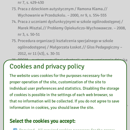
nr 7, s. 429-430
Praca z dzieckiem autystycznym / Ramona Klama.//
Wychowanie w Przedszkolu. – 2000, nr 9, s. 554-555
Praca z uczniami dysfunkcyjnymi w szkole ogólnodostępnej /
Marek Misztal.// Problemy Opiekuńczo-Wychowawcze. – 2008,
nr 3, s. 50-51
Procedura organizacji kształcenia specjalnego w szkole
ogólnodostępnej / Małgorzata Łoskot.// Głos Pedagogiczny –
2012, nr 11 (43), s. 30-31
PROM – system pomyślnej adaptacji, system wspierania dziecka
Cookies and privacy policy
ze specjalnymi potrzebami edukacyjnymi i jego nauczyciela /
Anna Florek.// Rewalidacja. – 2008, nr 2, s. 95-100
The website uses cookies for the purposes necessary for the
Przede wszystkim dobra wola / Paweł Kubicki ; rozm. przepr.
proper operation of the site, customization of the site to
Anna Przybył.// Doradca Dyrektora Szkoły – 2013, nr 1 (29), s.
individual user preferences and statistics. Disabling the storage
12-17
of cookies is possible in the settings of each web browser, so
Przegląd literatury na temat wychowania i nauczania
that no information will be collected. If you do not agree to save
integracyjnego / Anna Klimaszewska.// Nauczanie Początkowe.
information in cookies, you should leave the site.
– 2003/2004, nr 1, s.99-108
Przestrzeń w procesie integracyjnego kształcenia uczniów
Select the cookies you accept:
niepełnosprawnych / Zenon Gajdzica.// Szkoła Specjalna. –