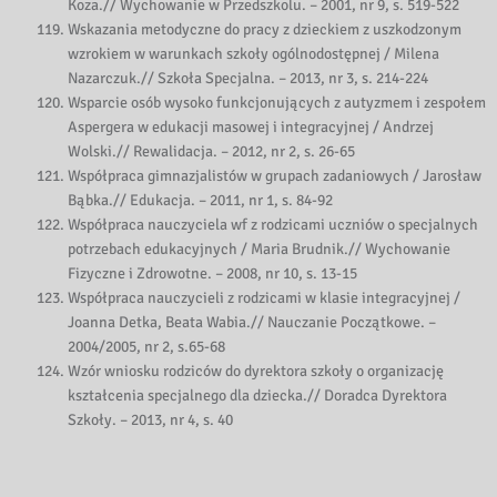
Koza.// Wychowanie w Przedszkolu. – 2001, nr 9, s. 519-522
Wskazania metodyczne do pracy z dzieckiem z uszkodzonym
wzrokiem w warunkach szkoły ogólnodostępnej / Milena
Nazarczuk.// Szkoła Specjalna. – 2013, nr 3, s. 214-224
Wsparcie osób wysoko funkcjonujących z autyzmem i zespołem
Aspergera w edukacji masowej i integracyjnej / Andrzej
Wolski.// Rewalidacja. – 2012, nr 2, s. 26-65
Współpraca gimnazjalistów w grupach zadaniowych / Jarosław
Bąbka.// Edukacja. – 2011, nr 1, s. 84-92
Współpraca nauczyciela wf z rodzicami uczniów o specjalnych
potrzebach edukacyjnych / Maria Brudnik.// Wychowanie
Fizyczne i Zdrowotne. – 2008, nr 10, s. 13-15
Współpraca nauczycieli z rodzicami w klasie integracyjnej /
Joanna Detka, Beata Wabia.// Nauczanie Początkowe. –
2004/2005, nr 2, s.65-68
Wzór wniosku rodziców do dyrektora szkoły o organizację
kształcenia specjalnego dla dziecka.// Doradca Dyrektora
Szkoły. – 2013, nr 4, s. 40