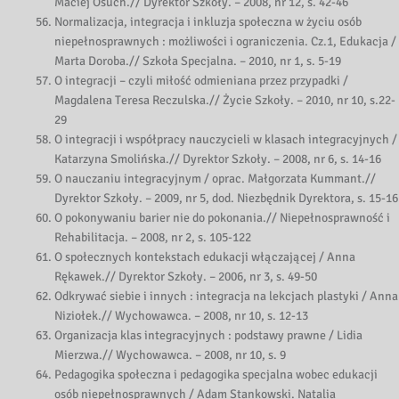
Maciej Osuch.// Dyrektor Szkoły. – 2008, nr 12, s. 42-46
Normalizacja, integracja i inkluzja społeczna w życiu osób
niepełnosprawnych : możliwości i ograniczenia. Cz.1, Edukacja /
Marta Doroba.// Szkoła Specjalna. – 2010, nr 1, s. 5-19
O integracji – czyli miłość odmieniana przez przypadki /
Magdalena Teresa Reczulska.// Życie Szkoły. – 2010, nr 10, s.22-
29
O integracji i współpracy nauczycieli w klasach integracyjnych /
Katarzyna Smolińska.// Dyrektor Szkoły. – 2008, nr 6, s. 14-16
O nauczaniu integracyjnym / oprac. Małgorzata Kummant.//
Dyrektor Szkoły. – 2009, nr 5, dod. Niezbędnik Dyrektora, s. 15-16
O pokonywaniu barier nie do pokonania.// Niepełnosprawność i
Rehabilitacja. – 2008, nr 2, s. 105-122
O społecznych kontekstach edukacji włączającej / Anna
Rękawek.// Dyrektor Szkoły. – 2006, nr 3, s. 49-50
Odkrywać siebie i innych : integracja na lekcjach plastyki / Anna
Niziołek.// Wychowawca. – 2008, nr 10, s. 12-13
Organizacja klas integracyjnych : podstawy prawne / Lidia
Mierzwa.// Wychowawca. – 2008, nr 10, s. 9
Pedagogika społeczna i pedagogika specjalna wobec edukacji
osób niepełnosprawnych / Adam Stankowski. Natalia