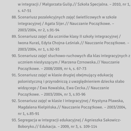
w integracji / Małgorzata Gulip.// Szkoła Specjalna. – 2010, nr 1,
s. 47-51
Scenariusz pozalekcyjnych zajęć świetlicowych w szkole
integracyjnej / Agata Sijer.// Nauczanie Początkowe. –
2003/2004, nr 2, s.91-94
Scenariusz zajęć dla uczniów klasy II szkoły integracyjnej /
Iwona Kuraś, Edyta Chojna-Leśniak.// Nauczanie Początkowe. –
2003/2004, nr 1, s.92-93
Scenariusz zajęć słuchowo-ruchowych dla klas integracyjnych z
uczniem niesłyszącym / Marzena Czrnowska.// Nauczanie
Początkowe. – 2008/2009, nr 4, s. 67-73
Scenariusz zajęć w klasie drugiej obejmujący edukację
polonistyczną i przyrodniczą z uwzględnieniem dziecka słabo
widzącego / Ewa Kowalska, Ewa Cecka.// Nauczanie
Początkowe. – 2003/2004, nr 3, s.93-96
Scenariusz zajęć w klasie I integracyjnej / Krystyna Pławska,
Magdalena Kiełpińska.// Nauczanie Początkowe. – 2003/2004,
nr 1, s.85-91
Segregacja w integracji edukacyjnej / Agnieszka Sakowicz-
Boboryko.// Edukacja. – 2009, nr 3, s. 109-114