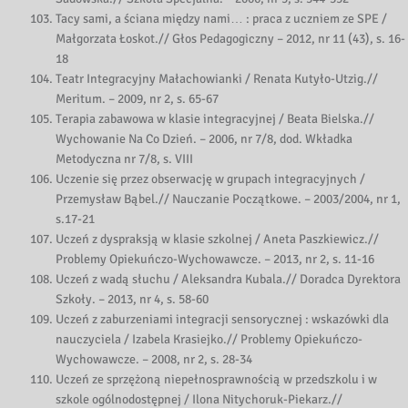
Tacy sami, a ściana między nami… : praca z uczniem ze SPE /
Małgorzata Łoskot.// Głos Pedagogiczny – 2012, nr 11 (43), s. 16-
18
Teatr Integracyjny Małachowianki / Renata Kutyło-Utzig.//
Meritum. – 2009, nr 2, s. 65-67
Terapia zabawowa w klasie integracyjnej / Beata Bielska.//
Wychowanie Na Co Dzień. – 2006, nr 7/8, dod. Wkładka
Metodyczna nr 7/8, s. VIII
Uczenie się przez obserwację w grupach integracyjnych /
Przemysław Bąbel.// Nauczanie Początkowe. – 2003/2004, nr 1,
s.17-21
Uczeń z dyspraksją w klasie szkolnej / Aneta Paszkiewicz.//
Problemy Opiekuńczo-Wychowawcze. – 2013, nr 2, s. 11-16
Uczeń z wadą słuchu / Aleksandra Kubala.// Doradca Dyrektora
Szkoły. – 2013, nr 4, s. 58-60
Uczeń z zaburzeniami integracji sensorycznej : wskazówki dla
nauczyciela / Izabela Krasiejko.// Problemy Opiekuńczo-
Wychowawcze. – 2008, nr 2, s. 28-34
Uczeń ze sprzężoną niepełnosprawnością w przedszkolu i w
szkole ogólnodostępnej / Ilona Nitychoruk-Piekarz.//