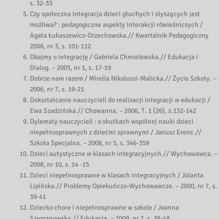
s. 32-33
Czy społeczna integracja dzieci głuchych i słyszących jest
możliwa? : pedagogiczne aspekty interakcji rówieśniczych /
Agata Łukaszewicz-Orzechowska.// Kwartalnik Pedagogiczny
2008, nr 3, s. 101-112
Dbajmy o integrację / Gabriela Chmielewska.// Edukacja i
Dialog. – 2005, nr 1, s. 17-19
Dobrze nam razem / Mirella Nikolussi-Malicka.// Życie Szkoły. –
2006, nr 7, s. 19-21
Dokształcanie nauczycieli do realizacji integracji w edukacji /
Ewa Szadzińska.// Chowanna. – 2006, T. 1 (26), s.132-142
Dylematy nauczycieli : o skutkach wspólnej nauki dzieci
niepełnosprawnych z dziećmi sprawnymi / Janusz Erenc.//
Szkoła Specjalna. – 2008, nr 5, s. 346-359
Dzieci autystyczne w klasach integracyjnych.// Wychowawca. –
2008, nr 10, s. 14 -15
Dzieci niepełnosprawne w klasach integracyjnych / Jolanta
Lipińska.// Problemy Opiekuńczo-Wychowawcze. – 2000, nr 7, s.
39-41
Dziecko chore i niepełnosprawne w szkole / Joanna
Szymanowska.// Edukacja. – 2009, nr 2, s. 38-49