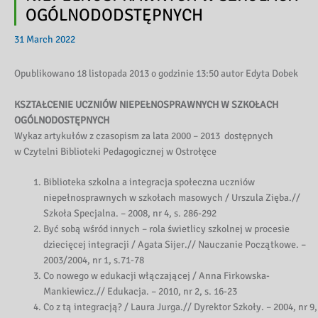
OGÓLNODODSTĘPNYCH
31 March 2022
Opublikowano 18 listopada 2013 o godzinie 13:50 autor Edyta Dobek
KSZTAŁCENIE UCZNIÓW NIEPEŁNOSPRAWNYCH W SZKOŁACH
OGÓLNODOSTĘPNYCH
Wykaz artykułów z czasopism za lata 2000 – 2013 dostępnych
w Czytelni Biblioteki Pedagogicznej w Ostrołęce
Biblioteka szkolna a integracja społeczna uczniów
niepełnosprawnych w szkołach masowych / Urszula Zięba.//
Szkoła Specjalna. – 2008, nr 4, s. 286-292
Być sobą wśród innych – rola świetlicy szkolnej w procesie
dziecięcej integracji / Agata Sijer.// Nauczanie Początkowe. –
2003/2004, nr 1, s.71-78
Co nowego w edukacji włączającej / Anna Firkowska-
Mankiewicz.// Edukacja. – 2010, nr 2, s. 16-23
Co z tą integracją? / Laura Jurga.// Dyrektor Szkoły. – 2004, nr 9,