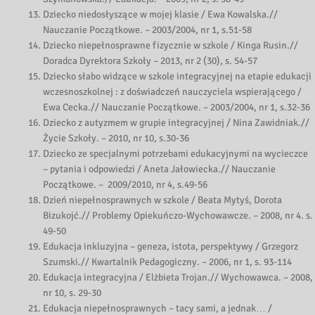
Dziecko niedosłyszące w mojej klasie / Ewa Kowalska.//
Nauczanie Początkowe. – 2003/2004, nr 1, s.51-58
Dziecko niepełnosprawne fizycznie w szkole / Kinga Rusin.//
Doradca Dyrektora Szkoły – 2013, nr 2 (30), s. 54-57
Dziecko słabo widzące w szkole integracyjnej na etapie edukacji
wczesnoszkolnej : z doświadczeń nauczyciela wspierającego /
Ewa Cecka.// Nauczanie Początkowe. – 2003/2004, nr 1, s.32-36
Dziecko z autyzmem w grupie integracyjnej / Nina Zawidniak.//
Życie Szkoły. – 2010, nr 10, s.30-36
Dziecko ze specjalnymi potrzebami edukacyjnymi na wycieczce
– pytania i odpowiedzi / Aneta Jałowiecka.// Nauczanie
Początkowe. – 2009/2010, nr 4, s.49-56
Dzień niepełnosprawnych w szkole / Beata Mytyś, Dorota
Bizukojć.// Problemy Opiekuńczo-Wychowawcze. – 2008, nr 4. s.
49-50
Edukacja inkluzyjna – geneza, istota, perspektywy / Grzegorz
Szumski.// Kwartalnik Pedagogiczny. – 2006, nr 1, s. 93-114
Edukacja integracyjna / Elżbieta Trojan.// Wychowawca. – 2008,
nr 10, s. 29-30
Edukacja niepełnosprawnych – tacy sami, a jednak… /