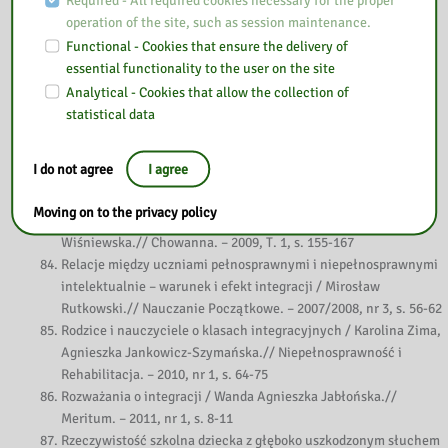
Required - All required cookies necessary for the proper
2007, nr 5, s. 333-341
operation of the site, such as session maintenance.
Przygotowanie dziecka z wadą słuchu do nauki w szkole
masowej / Jadwiga Smoleńska.// Problemy Opiekuńczo-
Functional - Cookies that ensure the delivery of
Wychowawcze. – 2000, nr 6, s. 47-48
essential functionality to the user on the site
Przykłady „dobrej praktyki” : czyli co jeszcze można zmienić w
Analytical - Cookies that allow the collection of
polskiej szkole / Laura Jurga.// Dyrektor Szkoły. – 2004, nr 7/8,
statistical data
s. 88-90
Razem w naszej szkole / Anna Pobożny.// Edukacja i Dialog. –
I do not agree
I agree
2005, nr 1, s. 20-22
Realizacja potrzeby kontaktu dziecka niepełnosprawnego z
Moving on to the privacy policy
dzieckiem zdrowym w warunkach szkoły integracyjnej / Ewa
Wiśniewska.// Chowanna. – 2009, T. 1, s. 155-167
Relacje między uczniami pełnosprawnymi i niepełnosprawnymi
intelektualnie – warunek i efekt integracji / Mirosław
Rutkowski.// Nauczanie Początkowe. – 2007/2008, nr 3, s. 56-62
Rodzice i nauczyciele o klasach integracyjnych / Karolina Zima,
Agnieszka Jankowicz-Szymańska.// Niepełnosprawność i
Rehabilitacja. – 2010, nr 1, s. 64-75
Rozważania o integracji / Wanda Agnieszka Jabłońska.//
Meritum. – 2011, nr 1, s. 8-11
Rzeczywistość szkolna dziecka z głęboko uszkodzonym słuchem