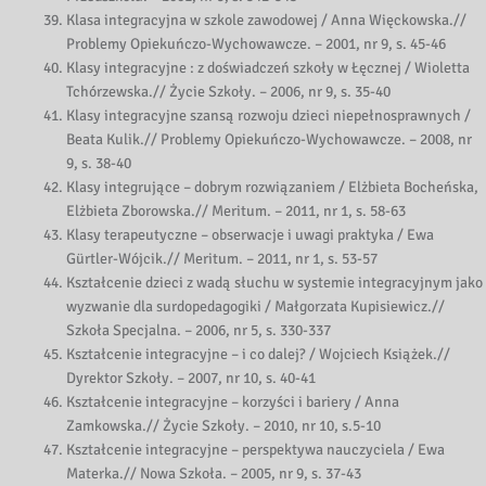
Klasa integracyjna w szkole zawodowej / Anna Więckowska.//
Problemy Opiekuńczo-Wychowawcze. – 2001, nr 9, s. 45-46
Klasy integracyjne : z doświadczeń szkoły w Łęcznej / Wioletta
Tchórzewska.// Życie Szkoły. – 2006, nr 9, s. 35-40
Klasy integracyjne szansą rozwoju dzieci niepełnosprawnych /
Beata Kulik.// Problemy Opiekuńczo-Wychowawcze. – 2008, nr
9, s. 38-40
Klasy integrujące – dobrym rozwiązaniem / Elżbieta Bocheńska,
Elżbieta Zborowska.// Meritum. – 2011, nr 1, s. 58-63
Klasy terapeutyczne – obserwacje i uwagi praktyka / Ewa
Gürtler-Wójcik.// Meritum. – 2011, nr 1, s. 53-57
Kształcenie dzieci z wadą słuchu w systemie integracyjnym jako
wyzwanie dla surdopedagogiki / Małgorzata Kupisiewicz.//
Szkoła Specjalna. – 2006, nr 5, s. 330-337
Kształcenie integracyjne – i co dalej? / Wojciech Książek.//
Dyrektor Szkoły. – 2007, nr 10, s. 40-41
Kształcenie integracyjne – korzyści i bariery / Anna
Zamkowska.// Życie Szkoły. – 2010, nr 10, s.5-10
Kształcenie integracyjne – perspektywa nauczyciela / Ewa
Materka.// Nowa Szkoła. – 2005, nr 9, s. 37-43