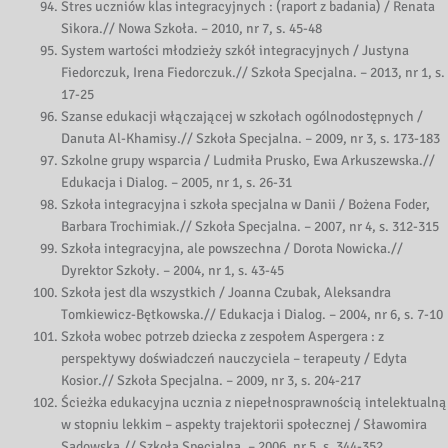
Stres uczniów klas integracyjnych : (raport z badania) / Renata
Sikora.// Nowa Szkoła. – 2010, nr 7, s. 45-48
System wartości młodzieży szkół integracyjnych / Justyna
Fiedorczuk, Irena Fiedorczuk.// Szkoła Specjalna. – 2013, nr 1, s.
17-25
Szanse edukacji włączającej w szkołach ogólnodostępnych /
Danuta Al-Khamisy.// Szkoła Specjalna. – 2009, nr 3, s. 173-183
Szkolne grupy wsparcia / Ludmiła Prusko, Ewa Arkuszewska.//
Edukacja i Dialog. – 2005, nr 1, s. 26-31
Szkoła integracyjna i szkoła specjalna w Danii / Bożena Foder,
Barbara Trochimiak.// Szkoła Specjalna. – 2007, nr 4, s. 312-315
Szkoła integracyjna, ale powszechna / Dorota Nowicka.//
Dyrektor Szkoły. – 2004, nr 1, s. 43-45
Szkoła jest dla wszystkich / Joanna Czubak, Aleksandra
Tomkiewicz-Bętkowska.// Edukacja i Dialog. – 2004, nr 6, s. 7-10
Szkoła wobec potrzeb dziecka z zespołem Aspergera : z
perspektywy doświadczeń nauczyciela – terapeuty / Edyta
Kosior.// Szkoła Specjalna. – 2009, nr 3, s. 204-217
Ścieżka edukacyjna ucznia z niepełnosprawnością intelektualną
w stopniu lekkim – aspekty trajektorii społecznej / Sławomira
Sadowska.// Szkoła Specjalna. – 2006, nr 5, s. 344-352