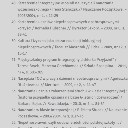
Kształcenie integracyjne w opinii nauczycieli nauczania
wczesnoszkolnego / Irena Stańczak.// Nauczanie Początkowe. –
2003/2004, nr 1, s.22-29
Kształcenie uczniów niepełnosprawnych z pełnosprawnymi –
korzyści / Kornelia Hubscher.// Dyrektor Szkoły. – 2008, nr 6, s.
39-41
Kultura fizyczna jako obszar edukacji inkluzyjnej
niepełnosprawnych / Tadeusz Maszczak.// Lider. – 2009, nr 12, s.
15-17
Międzyszkolny program integracyjny „Iskierka Przyjaźni” /
Teresa Brych, Marzena Gołębiowska.// Szkoła Specjalna. – 2011,
nr 4, s. 303-305
Narzędzia TOC w pracy z dziećmi niepełnosprawnymi / Agnieszka
Dłużniewska.// Meritum. – 2009, nr 2, s. 44-47
Nauczanie ucznia z zaburzeniami słuchu w klasie integracyjnej :
(historia przypadku opisana na bazie 6-letnich doświadczeń) /
Barbara Bojar. // Rewalidacja. – 2010, nr 2, s. 81-84
Nauczanie w klasie integracyjnej / Elżbieta Siudak.// Nauczanie
Początkowe. – 2003/2004, nr 1, s.37-43
Niepełnosprawni, czyli cudowne zdolności polskiej szkoły… /