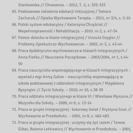
Stankowska.// Chowanna. – 2012, T. 2, s. 325-333
Podstawowe założenia edukacji inkluzyjnej / Tamara
Zacharuk.// Opieka Wychowanie Terapia. – 2011, nr 3/4, s. 5-10
Polski system edukacyjny / Katarzyna Chrąściel.//
Niepełnosprawność i Rehabilitacja. – 2010. nr 2, s. 47-54
Pomoc dziecku w klasie integracyjnej / Urszula Grygier.//
Problemy Opiekuńczo-Wychowawcze. – 2002, nr 3, s. 43-44
Praca dydaktyczno-wychowawcza w klasach integracyjnych /
Anna Fietko.// Nauczanie Początkowe. – 2003/2004, nr 1, s.44-
50
Praca nauczyciela wspomagającego w klasach integracyjnych :
wywiad z mgr Anną Gałan – nauczycielką wspomagającą w
szkole podstawowej z oddziałem integracyjnym / Magdalena
Bysyngier.// Życie Szkoły. – 2010, nr 10, s.38-39
Praca oddziału integracyjnego w klasie VI / Wiesława Myszura.//
Wszystko dla Szkoły. – 2009, nr 6, s. 13-14
Praca w grupie integracyjnej : kolorowy świat / Krystyna Szoć.//
Wychowanie w Przedszkolu. – 2001, nr 8, s. 482-483
Praca w grupie integracyjnej : uczymy się żyć razem / Teresa
Gibas, Bożena Letkiewicz.// Wychowanie w Przedszkolu. – 2001,