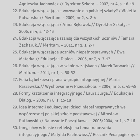
Agnieszka Jachowicz.// Dyrektor Szkoły. – 2007, nr 4, s. 16-19
Edukacja włączająca – wyzwanie dla polskiej szkoły? / Violetta
Pulwarska.// Meritum. – 2009, nr 2, s. 2-4
Edukacja włączająca / Anna Rękawek.// Dyrektor Szkoły. –
2006, nr 4, s. 42-43
Edukacja włączająca szansą dla wszystkich uczniów / Tamara
Zacharuk.// Meritum. – 2011, nr 1, s. 2-7
Edukacja włączająca uczniów niepełnosprawnych / Ewa
Materka.// Edukacja i Dialog. – 2005, nr 7, s. 7-13
Edukacja włączająca w szkole w Łajskach / Marek Tarwacki.//
Meritum. – 2011, nr 1, s. 50-52
Folia bąbelkowa : praca w grupie integracyjnej / Maria
Raszewska.// Wychowanie w Przedszkolu. – 2004, nr 5, s. 45-48
Formy kształcenia integracyjnego / Laura Jurga.// Edukacja i
Dialog. – 2006, nr 8, s. 15-18
Idea integracji edukacyjnej dzieci niepełnosprawnych we
współczesnej polskiej szkole podstawowej / Mirosław
Rutkowski.// Nauczanie Początkowe. – 2003/2004, nr 1, s.7-16
Inny, obcy w klasie : refleksje na temat nauczania
integracyjnego / Matylda Pachowicz.// Rocznik Pedagogiczny. –