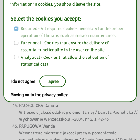
NIERZWICKI Witold, RUDZIK Agata
information in cookies, you should leave the site.
Pomiar jakości usług edukacyjnych metodą Servqual / Witold
Nierzwicki, Agata Rudzik // Edukacja Ustawiczna Dorosłych .-
Select the cookies you accept:
2003, nr 2, s. 72-77
Required - All required cookies necessary for the proper
NOWAK Małgorzata
operation of the site, such as session maintenance.
W poszukiwaniu jakości doskonalenia / Małgorzata Nowak //
Functional - Cookies that ensure the delivery of
Nowa Szkoła .-2003, nr 3, s. 12-14
essential functionality to the user on the site
OKOŃSKA Tamara
Analytical - Cookies that allow the collection of
System wspierania jakości pracy szkoły w strategicznym planie
statistical data
jej rozwoju / Tamara Okońska // Kwartalnik Edukacyjny .-2001,
nr 4, s. 38-49
ORRU Andreas, BARTZ Brunon
I do not agree
I agree
Polityka, cele i programy jakości w zarządzaniu instytucjami
oświatowymi / Andreas Orru, Brunon Bartz //Edukacja
Moving on to the privacy policy
Ustawiczna Dorosłych .-1999, nr 3, s. 71-77
PACHOLICKA Danuta
W trosce o jakość edukacji elementarnej / Danuta Pacholicka //
Wychowanie w Przedszkolu .-2004, nr 2, s. 42-43
PAPUGOWA Wanda
Wewnętrzne mierzenie jakości pracy w poradnictwie
psychologiczno-pedagogicznym / Wanda Papugowa // Dyrektor