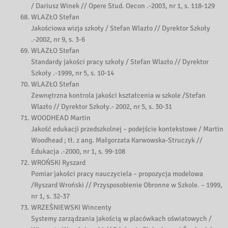
/ Dariusz Winek // Opere Stud. Oecon .-2003, nr 1, s. 118-129
WLAZŁO Stefan
Jakościowa wizja szkoły / Stefan Wlazło // Dyrektor Szkoły
.-2002, nr 9, s. 3-6
WLAZŁO Stefan
Standardy jakości pracy szkoły / Stefan Wlazło // Dyrektor
Szkoły .-1999, nr 5, s. 10-14
WLAZŁO Stefan
Zewnętrzna kontrola jakości kształcenia w szkole /Stefan
Wlazło // Dyrektor Szkoły.- 2002, nr 5, s. 30-31
WOODHEAD Martin
Jakość edukacji przedszkolnej – podejście kontekstowe / Martin
Woodhead ; tł. z ang. Małgorzata Karwowska-Struczyk //
Edukacja .-2000, nr 1, s. 99-108
WROŃSKI Ryszard
Pomiar jakości pracy nauczyciela – propozycja modelowa
/Ryszard Wroński // Przysposobienie Obronne w Szkole. – 1999,
nr 1, s. 32-37
WRZEŚNIEWSKI Wincenty
Systemy zarządzania jakością w placówkach oświatowych /