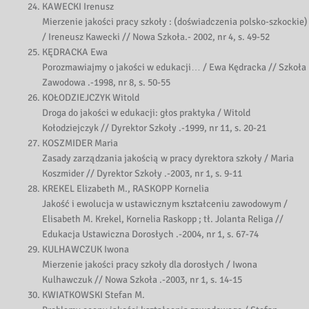
KAWECKI Irenusz
Mierzenie jakości pracy szkoły : (doświadczenia polsko-szkockie)
/ Ireneusz Kawecki // Nowa Szkoła.- 2002, nr 4, s. 49-52
KĘDRACKA Ewa
Porozmawiajmy o jakości w edukacji… / Ewa Kędracka // Szkoła
Zawodowa .-1998, nr 8, s. 50-55
KOŁODZIEJCZYK Witold
Droga do jakości w edukacji: głos praktyka / Witold
Kołodziejczyk // Dyrektor Szkoły .-1999, nr 11, s. 20-21
KOSZMIDER Maria
Zasady zarządzania jakością w pracy dyrektora szkoły / Maria
Koszmider // Dyrektor Szkoły .-2003, nr 1, s. 9-11
KREKEL Elizabeth M., RASKOPP Kornelia
Jakość i ewolucja w ustawicznym kształceniu zawodowym /
Elisabeth M. Krekel, Kornelia Raskopp ; tł. Jolanta Religa //
Edukacja Ustawiczna Dorosłych .-2004, nr 1, s. 67-74
KULHAWCZUK Iwona
Mierzenie jakości pracy szkoły dla dorosłych / Iwona
Kulhawczuk // Nowa Szkoła .-2003, nr 1, s. 14-15
KWIATKOWSKI Stefan M.