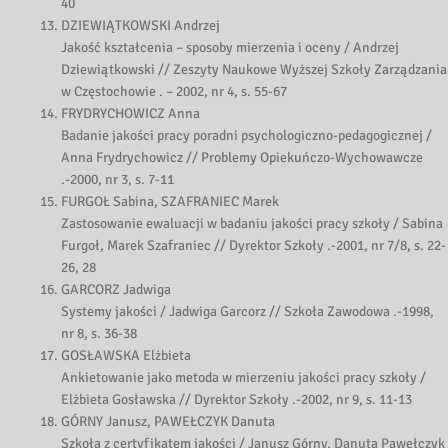
40
DZIEWIĄTKOWSKI Andrzej
Jakość kształcenia – sposoby mierzenia i oceny / Andrzej
Dziewiątkowski // Zeszyty Naukowe Wyższej Szkoły Zarządzania
w Częstochowie . – 2002, nr 4, s. 55-67
FRYDRYCHOWICZ Anna
Badanie jakości pracy poradni psychologiczno-pedagogicznej /
Anna Frydrychowicz // Problemy Opiekuńczo-Wychowawcze
.-2000, nr 3, s. 7-11
FURGOŁ Sabina, SZAFRANIEC Marek
Zastosowanie ewaluacji w badaniu jakości pracy szkoły / Sabina
Furgoł, Marek Szafraniec // Dyrektor Szkoły .-2001, nr 7/8, s. 22-
26, 28
GARCORZ Jadwiga
Systemy jakości / Jadwiga Garcorz // Szkoła Zawodowa .-1998,
nr 8, s. 36-38
GOSŁAWSKA Elżbieta
Ankietowanie jako metoda w mierzeniu jakości pracy szkoły /
Elżbieta Gosławska // Dyrektor Szkoły .-2002, nr 9, s. 11-13
GÓRNY Janusz, PAWEŁCZYK Danuta
Szkoła z certyfikatem jakości / Janusz Górny, Danuta Pawełczyk