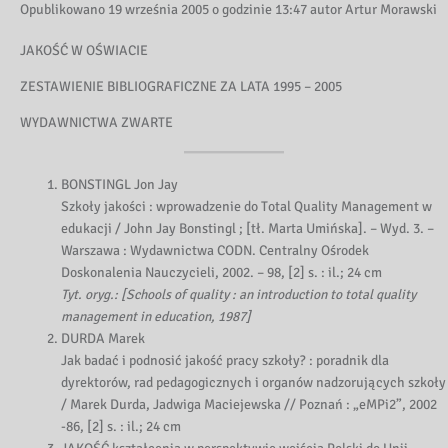
Opublikowano 19 września 2005 o godzinie 13:47 autor Artur Morawski
JAKOŚĆ W OŚWIACIE
ZESTAWIENIE BIBLIOGRAFICZNE ZA LATA 1995 – 2005
WYDAWNICTWA ZWARTE
BONSTINGL Jon Jay
Szkoły jakości : wprowadzenie do Total Quality Management w
edukacji / John Jay Bonstingl ; [tł. Marta Umińska]. – Wyd. 3. –
Warszawa : Wydawnictwa CODN. Centralny Ośrodek
Doskonalenia Nauczycieli, 2002. – 98, [2] s. : il.; 24 cm
Tyt. oryg.: [Schools of quality : an introduction to total quality
management in education, 1987]
DURDA Marek
Jak badać i podnosić jakość pracy szkoły? : poradnik dla
dyrektorów, rad pedagogicznych i organów nadzorujących szkoły
/ Marek Durda, Jadwiga Maciejewska // Poznań : „eMPi2”, 2002
-86, [2] s. : il.; 24 cm