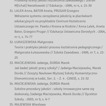
Problemy oceny jakości kształcenia zawodowego / Stefan
M[ichał] Kwiatkowski // Edukacja .-1996, nr 4, s. 21-30
LALEK Anna, BATOR Aneta, PRUGAR Grzegorz
Wdrażanie systemu zarządzania jakością w placówkach
edukacyjnych na przykładzie Centrum Kształcenia
Ustawicznego im. Pawła z Krosna w Krośnie / Anna Lalek, Aneta
Bator, Grzegorz Prugar // Edukacja Ustawiczna Dorosłych .-2004,
nr 1, s. 74-77
ŁUKASZEWSKA Małgorzata
Teoria i praktyka jakości procesu kształcenia pedagogicznego /
Małgorzata Łukaszewska // Szkoła Zawodowa .-1999, nr 7, s. 22-
25
MACIEJEWSKA Jadwiga, DURDA Marek
Jak badać jakość pracy szkoły? / Jadwiga Maciejewska, Marek
Durda // Zeszyty Naukowe Wyższej Szkoły Humanistyczno-
Ekonomicznej w Łodzi, Ser. 2. – Z. 4 .-(2003), s. 21-32
MACIEJEWSKA Jadwiga, DURDA Marek
Szkolne procedury jakości : szkoły innowacyjne same się
doskonalą /Jadwiga Maciejewska, Marek Durda // Dyrektor
Szkoły .-2003, nr 9, s. 6-7
MAJEWSKA Wiesława