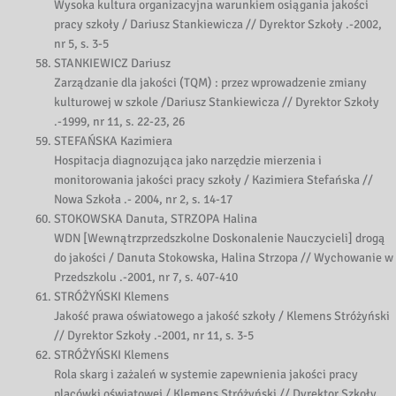
Wysoka kultura organizacyjna warunkiem osiągania jakości
pracy szkoły / Dariusz Stankiewicza // Dyrektor Szkoły .-2002,
nr 5, s. 3-5
STANKIEWICZ Dariusz
Zarządzanie dla jakości (TQM) : przez wprowadzenie zmiany
kulturowej w szkole /Dariusz Stankiewicza // Dyrektor Szkoły
.-1999, nr 11, s. 22-23, 26
STEFAŃSKA Kazimiera
Hospitacja diagnozująca jako narzędzie mierzenia i
monitorowania jakości pracy szkoły / Kazimiera Stefańska //
Nowa Szkoła .- 2004, nr 2, s. 14-17
STOKOWSKA Danuta, STRZOPA Halina
WDN [Wewnątrzprzedszkolne Doskonalenie Nauczycieli] drogą
do jakości / Danuta Stokowska, Halina Strzopa // Wychowanie w
Przedszkolu .-2001, nr 7, s. 407-410
STRÓŻYŃSKI Klemens
Jakość prawa oświatowego a jakość szkoły / Klemens Stróżyński
// Dyrektor Szkoły .-2001, nr 11, s. 3-5
STRÓŻYŃSKI Klemens
Rola skarg i zażaleń w systemie zapewnienia jakości pracy
placówki oświatowej / Klemens Stróżyński // Dyrektor Szkoły