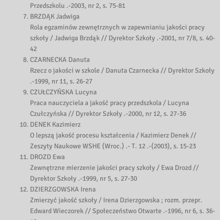
Przedszkolu .-2003, nr 2, s. 75-81
BRZDĄK Jadwiga
Rola egzaminów zewnętrznych w zapewnianiu jakości pracy
szkoły / Jadwiga Brzdąk // Dyrektor Szkoły .-2001, nr 7/8, s. 40-
42
CZARNECKA Danuta
Rzecz o jakości w szkole / Danuta Czarnecka // Dyrektor Szkoły
.-1999, nr 11, s. 26-27
CZUŁCZYŃSKA Lucyna
Praca nauczyciela a jakość pracy przedszkola / Lucyna
Czułczyńska // Dyrektor Szkoły .-2000, nr 12, s. 27-36
DENEK Kazimierz
O lepszą jakość procesu kształcenia / Kazimierz Denek //
Zeszyty Naukowe WSHE (Wroc.) .- T. 12 .-(2003), s. 15-23
DROZD Ewa
Zewnętrzne mierzenie jakości pracy szkoły / Ewa Drozd //
Dyrektor Szkoły .-1999, nr 5, s. 27-30
DZIERZGOWSKA Irena
Zmierzyć jakość szkoły / Irena Dzierzgowska ; rozm. przepr.
Edward Wieczorek // Społeczeństwo Otwarte .-1996, nr 6, s. 36-