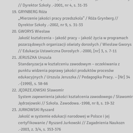
// Dyrektor Szkoły .-2001, nr 4, s. 31-35
GRYNBERG Róża
„Mierzenie jakości pracy przedszkola” / Róża Grynberg //
Dyrektor Szkoły .-2002, nr 9, s. 31-33
GWORYS Wiesław
Jakość kształcenia – jakość pracy – jakość życia w programach
pozarządowych organizacji oświaty dorosłych / Wiesław Gworys
// Edukacja Ustawiczna Dorosłych .-2000, [nr] 3, s. 7-11
JERUSZKA Urszula
Standaryzacja w kształceniu zawodowym – oczekiwania z
punktu widzenia poprawy jakości produktów procesów
edukacyjnych / Urszula Jeruszka // Pedagogika Pracy. – [Nr] 34
.-(1999), s. 58-66
JĘDRZEJOWSKI Sławomir
System zapewnienia jakości kształcenia zawodowego / Sławomir
Jędrzejowski // Szkoła. Zawodowa.-1998, nr 8, s. 19-32
JURKOWSKI Ryszard
Jakość w systemie edukacji narodowej w Polsce i jej
certyfikowanie / Ryszard Jurkowski // Zagadnienia Naukozn
.-2003, z. 3/4, s. 353-376