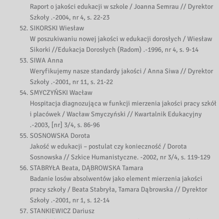
Raport o jakości edukacji w szkole / Joanna Semrau // Dyrektor
Szkoły .-2004, nr 4, s. 22-23
SIKORSKI Wiesław
W poszukiwaniu nowej jakości w edukacji dorosłych / Wiesław
Sikorki //Edukacja Dorosłych (Radom) .-1996, nr 4, s. 9-14
SIWA Anna
Weryfikujemy nasze standardy jakości / Anna Siwa // Dyrektor
Szkoły .-2001, nr 11, s. 21-22
SMYCZYŃSKI Wacław
Hospitacja diagnozująca w funkcji mierzenia jakości pracy szkół
i placówek / Wacław Smyczyński // Kwartalnik Edukacyjny
.-2003, [nr] 3/4, s. 86-96
SOSNOWSKA Dorota
Jakość w edukacji – postulat czy konieczność / Dorota
Sosnowska // Szkice Humanistyczne. -2002, nr 3/4, s. 119-129
STABRYŁA Beata, DĄBROWSKA Tamara
Badanie losów absolwentów jako element mierzenia jakości
pracy szkoły / Beata Stabryła, Tamara Dąbrowska // Dyrektor
Szkoły .-2001, nr 1, s. 12-14
STANKIEWICZ Dariusz