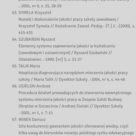
.-2001, nr 9, s. 25, 28-29
SYMELA Krzysztof
Rozwój i doskonalenie jakości pracy szkoły zawodowej /
Krzysztof Symela // Kształcenie Zawod. Pedag.- [T.] 2 .-(2000), s.
415-431
SZUBAŃSKI Ryszard
Elementy systemu zapewnienia jakości w kształceniu
(zawodowym i ustawicznym) / Ryszard Szubański //
Oświatowiec .-1999, [nr] 3, s. 21-27
TALIK Maria
Hospitacja diagnozująca narzędziem mierzenia jakości pracy
szkoły / Maria Talik // Dyrektor Szkoły .-2004, nr 4, s. 44-46
USIELSKI Andrzej
Procedura działań prowadzących do stworzenia wewnętrznego
systemu mierzenia jakości pracy w Zespole Szkół Budowy
Okrętów w Szczecinie / Andrzej Sielski // Dyrektor Szkoły
.-2001, nr 1, s. 7-11
WINEK Dariusz
Siła konkurencji gwarantem jakości oferowanej wiedzy, czyli
kilka uwag do kierunków rozwoju polskiego rynku edukacyjnego