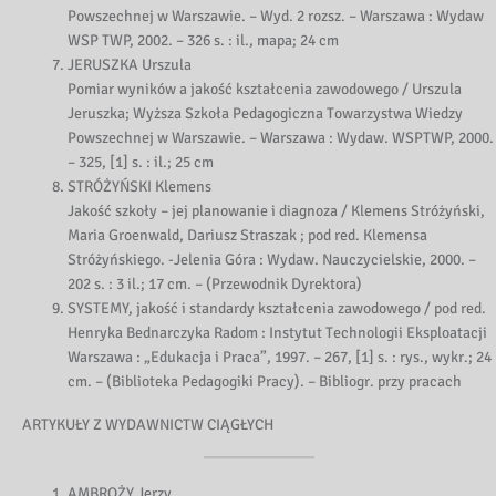
Powszechnej w Warszawie. – Wyd. 2 rozsz. – Warszawa : Wydaw
WSP TWP, 2002. – 326 s. : il., mapa; 24 cm
JERUSZKA Urszula
Pomiar wyników a jakość kształcenia zawodowego / Urszula
Jeruszka; Wyższa Szkoła Pedagogiczna Towarzystwa Wiedzy
Powszechnej w Warszawie. – Warszawa : Wydaw. WSPTWP, 2000.
– 325, [1] s. : il.; 25 cm
STRÓŻYŃSKI Klemens
Jakość szkoły – jej planowanie i diagnoza / Klemens Stróżyński,
Maria Groenwald, Dariusz Straszak ; pod red. Klemensa
Stróżyńskiego. -Jelenia Góra : Wydaw. Nauczycielskie, 2000. –
202 s. : 3 il.; 17 cm. – (Przewodnik Dyrektora)
SYSTEMY, jakość i standardy kształcenia zawodowego / pod red.
Henryka Bednarczyka Radom : Instytut Technologii Eksploatacji
Warszawa : „Edukacja i Praca”, 1997. – 267, [1] s. : rys., wykr.; 24
cm. – (Biblioteka Pedagogiki Pracy). – Bibliogr. przy pracach
ARTYKUŁY Z WYDAWNICTW CIĄGŁYCH
AMBROŻY Jerzy