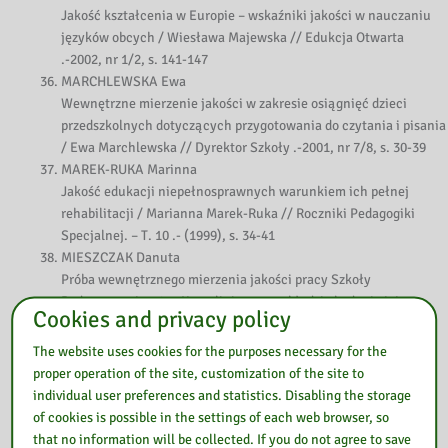
Jakość kształcenia w Europie – wskaźniki jakości w nauczaniu
języków obcych / Wiesława Majewska // Edukcja Otwarta
.-2002, nr 1/2, s. 141-147
MARCHLEWSKA Ewa
Wewnętrzne mierzenie jakości w zakresie osiągnięć dzieci
przedszkolnych dotyczących przygotowania do czytania i pisania
/ Ewa Marchlewska // Dyrektor Szkoły .-2001, nr 7/8, s. 30-39
MAREK-RUKA Marinna
Jakość edukacji niepełnosprawnych warunkiem ich pełnej
rehabilitacji / Marianna Marek-Ruka // Roczniki Pedagogiki
Specjalnej. – T. 10 .- (1999), s. 34-41
MIESZCZAK Danuta
Próba wewnętrznego mierzenia jakości pracy Szkoły
Podstawowej nr 4 w Koszalinie na przykładzie badania jej
Cookies and privacy policy
efektywności / Danuta Mieszczak // Dyrektor Szkoły .-2001, nr
7/8, s. 17-20
The website uses cookies for the purposes necessary for the
MRULA Anna
proper operation of the site, customization of the site to
Jakość nauczania w kontekście nowych wymagań stawianych
individual user preferences and statistics. Disabling the storage
szkole (na przykładzie geografii) /Anna Mrula // Edukacja
of cookies is possible in the settings of each web browser, so
.-2000, nr 3, dod. s. 16-20
that no information will be collected. If you do not agree to save