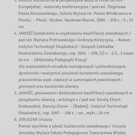
JAKOŚĆ kształcenia w perspektywie wejścia Polski do Unii
Europejskiej : materiały konferencyjne / pod red. Zbigniewa
Pawła Kruszewskiego ; Szkoła Wyższa im. Pawła Włodkowica w
Płocku. – Płock : Wydaw. Naukowe Novum, 2000. – 259 s. : il.; 21
cm
JAKOŚĆ kształcenia w uzyskiwaniu kwalifikacji zawodowych /
pod red. Mariana Piotrowskiego i Andrzeja Kirejczyka. – Radom :
Instytut Technologii Eksploatacji : Związek Zakładów
Doskonalenia Zawodowego, cop. 2001. – 239, [1] s. : 2 il., 1 mapa;
24 cm. – (Biblioteka Pedagogiki Pracy)
Dla wojewódzkich ośrodków metodycznych i politechnicznych,
dyrektorów i nauczycieli placówek kształcenia zawodowego,
pracowników wydz. edukacji w samorządach powiatowych i
gminnych oraz kuratoriów oświaty.
JAKOŚĆ, planowanie i doskonalenie kwalifikacji zawodowych w
zarządzaniu oświatą : antologia 4 / pod red. Doroty Ekiert-
Grabowskiej, Danuty Elsner. – [Radom] : Instytut Technologii
Eksploatacji, cop. 1997. – 198 s. : rys., wykr.; 24 cm
JERUSZKA Urszula
Pomiar wyników a jakość kształcenia zawodowego / Urszula
Jeruszka; Wyższa Szkoła Pedagogiczna Towarzystwa Wiedzy