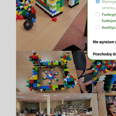
Wymagan
serwisu,
Funkcyjn
funkcjon
Analityc
Nie wyrażam 
Przechodzę do