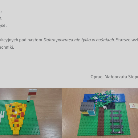
,
e,
ęce.
rukcyjnych pod hasłem
Dobro powraca nie tylko w baśniach
. Starsze wz
chniki.
Oprac. Małgorzata Ste