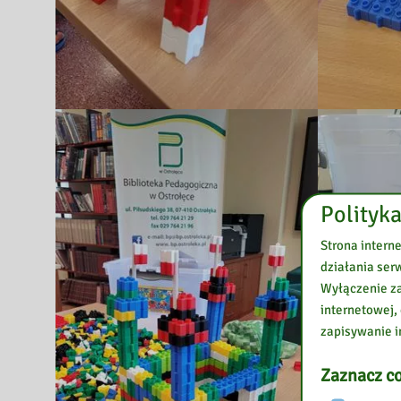
Polityka
Strona intern
działania ser
Wyłączenie za
internetowej,
zapisywanie i
Zaznacz co