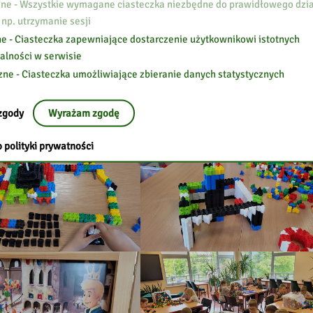
e - Wszystkie wymagane ciasteczka niezbędne do prawidłowego dzia
 np. utrzymanie sesji
e - Ciasteczka zapewniające dostarczenie użytkownikowi istotnych
alności w serwisie
zne - Ciasteczka umożliwiające zbieranie danych statystycznych
zgody
Wyrażam zgodę
 polityki prywatności