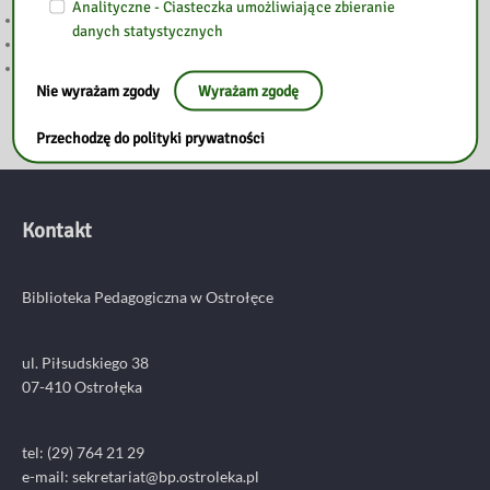
Analityczne - Ciasteczka umożliwiające zbieranie
Głosowanie w 7. edycji Budżetu Obywatelskiego Mazowsza
danych statystycznych
WAKACJI Z BIBLIOTEKĄ CIĄG DALSZY
WAKACJE Z BIBLIOTEKĄ
Nie wyrażam zgody
Wyrażam zgodę
Przechodzę do polityki prywatności
Kontakt
Biblioteka Pedagogiczna w Ostrołęce
ul. Piłsudskiego 38
07-410 Ostrołęka
tel: (29) 764 21 29
e-mail: sekretariat@bp.ostroleka.pl