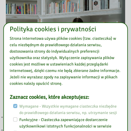
Polityka cookies i prywatności
Strona internetowa używa plików cookies (tzw. ciasteczka) w
celu niezbędnym do prawidłowego działania serwisu,
dostosowania strony do indywidualnych preferencji
użytkownika oraz statystyk. Wyłączenie zapisywania plików
cookies jest możliwe w ustawieniach każdej przeglądarki
internetowej, dzięki czemu nie będą zbierane żadne informacje.
Jeżeli nie wyrażasz zgody na zapisywanie informacji w plikach
cookies należy opuścić stronę.
Przeczytaj
Zaznacz cookies, które akceptujesz:
Wymagane - Wszystkie wymagane ciasteczka niezbędne
do prawidłowego działania serwisu, np. utrzymanie sesji
„LETNIE GRANIE” PONOWNIE W GOŁOTCZYŹNIE. DWA DNI MUZYKI,
Funkcyjne - Ciasteczka zapewniające dostarczenie
KINA I RODZINNEJ ZABAWY
użytkownikowi istotnych funkcjonalności w serwisie
SIERPNIOWE KODY DO LEGIMI i EMPIK GO