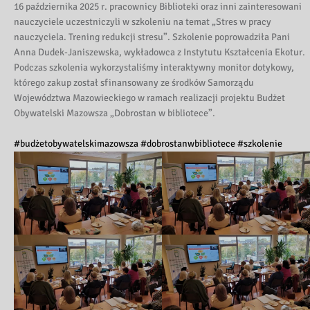
16 października 2025 r. pracownicy Biblioteki oraz inni zainteresowani
nauczyciele uczestniczyli w szkoleniu na temat „Stres w pracy
nauczyciela. Trening redukcji stresu”. Szkolenie poprowadziła Pani
Anna Dudek-Janiszewska, wykładowca z Instytutu Kształcenia Ekotur.
Podczas szkolenia wykorzystaliśmy interaktywny monitor dotykowy,
którego zakup został sfinansowany ze środków Samorządu
Województwa Mazowieckiego w ramach realizacji projektu Budżet
Obywatelski Mazowsza „Dobrostan w bibliotece”.
#budżetobywatelskimazowsza
#dobrostanwbibliotece
#szkolenie