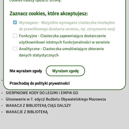
Zaznacz cookies, które akceptujesz:
Wymagane - Wszystkie wymagane ciasteczka niezbędne
do prawidłowego działania serwisu, np. utrzymanie sesji
Funkcyjne - Ciasteczka zapewniające dostarczenie
użytkownikowi istotnych funkcjonalności w serwisie
Analityczne - Ciasteczka umożliwiające zbieranie
Przeczytaj
danych statystycznych
Nie wyrażam zgody
Wyrażam zgodę
„LETNIE GRANIE” PONOWNIE W GOŁOTCZYŹNIE. DWA DNI MUZYKI,
Przechodzę do polityki prywatności
KINA I RODZINNEJ ZABAWY
SIERPNIOWE KODY DO LEGIMI i EMPIK GO
Głosowanie w 7. edycji Budżetu Obywatelskiego Mazowsza
WAKACJI Z BIBLIOTEKĄ CIĄG DALSZY
WAKACJE Z BIBLIOTEKĄ