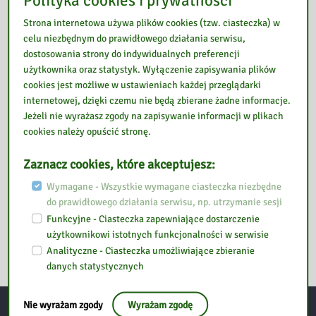
ий доступ до
być
Rządowa
Інтернету,
potrzebne w
strona
Strona internetowa używa plików cookies (tzw. ciasteczka) w
bezpłatne
związku z
oferująca
celu niezbędnym do prawidłowego działania serwisu,
wsparcie
dostosowania strony do indywidualnych preferencji
OFERTA
MATERIAŁY
Czytaj więcej
Czytaj więcej
obywatelom
użytkownika oraz statystyk. Wyłączenie zapisywania plików
BIBLIOTEKI
DLA
»
»
Ukrainy m.in.
cookies jest możliwe w ustawieniach każdej przeglądarki
|
NAUCZYCIELI
w zakresie
internetowej, dzięki czemu nie będą zbierane żadne informacje.
ПРОПОЗИЦІЯ
|
znalezienia
Jeżeli nie wyrażasz zgody na zapisywanie informacji w plikach
БІБЛІОТЕКИ
МАТЕРІАЛИ
schronienia,
cookies należy opuścić stronę.
ДЛЯ
pracy,
ВЧИТЕЛІВ
pomocy […]
Zaznacz cookies, które akceptujesz:
Wymagane - Wszystkie wymagane ciasteczka niezbędne
BAZA
Czytaj więcej
do prawidłowego działania serwisu, np. utrzymanie sesji
INFORMACJI
»
Funkcyjne - Ciasteczka zapewniające dostarczenie
DLA
użytkownikowi istotnych funkcjonalności w serwisie
OBYWATELI
Analityczne - Ciasteczka umożliwiające zbieranie
UKRAINY
danych statystycznych
|
ІНФОРМАЦІЯ
ДЛЯ
Nie wyrażam zgody
Wyrażam zgodę
ГРОМАДЯН