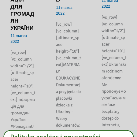
11 marca
ДЛЯ
2022
11 marca
ГРОМАД
2022
[vc_row]
ЯН
[vc_column
[vc_row]
УКРАЇНИ
width=”1/2″]
[vc_column]
11 marca
[ultimate_sp
[ultimate_sp
2022
acer
acer
height=”10″]
height=”10″]
[vc_row]
[vc_column_t
[vc_column_t
[vc_column
ext]Ukraiński
ext]MATERIA
width=”1/2″]
m rodzinom
ŁY
[ultimate_sp
oferujemy:
EDUKACYJNE
acer
Ми
Dokumentacj
height=”10″]
пропонуємо
a przyjęcia do
[vc_column_t
українським
placówki
ext]Інформа
сім’ям:
dziecka z
ція для
bezpłatny
Ukrainy –
громадян
dostęp do
Wzory
України
Internetu,
dokumentów,
#PomagamU
безкоштовн
które mogą
krainie
Polityka cookies i prywatności