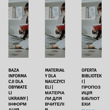
BAZA
MATERIAŁ
OFERTA
INFORMA
Y DLA
BIBLIOTEK
CJI DLA
NAUCZYCI
I |
OBYWATE
ELI |
ПРОПОЗ
LI
МАТЕРІА
ИЦІЯ
UKRAINY |
ЛИ ДЛЯ
БІБЛІОТ
ІНФОРМ
ВЧИТЕЛІ
ЕКИ
АЦІЯ
В