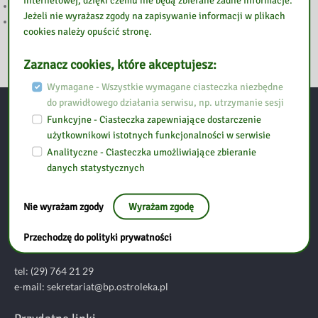
internetowej, dzięki czemu nie będą zbierane żadne informacje.
WAKACJI Z BIBLIOTEKĄ CIĄG DALSZY
Jeżeli nie wyrażasz zgody na zapisywanie informacji w plikach
WAKACJE Z BIBLIOTEKĄ
cookies należy opuścić stronę.
Zaznacz cookies, które akceptujesz:
Wymagane - Wszystkie wymagane ciasteczka niezbędne
do prawidłowego działania serwisu, np. utrzymanie sesji
Funkcyjne - Ciasteczka zapewniające dostarczenie
Kontakt
użytkownikowi istotnych funkcjonalności w serwisie
Analityczne - Ciasteczka umożliwiające zbieranie
danych statystycznych
Biblioteka Pedagogiczna w Ostrołęce
Nie wyrażam zgody
Wyrażam zgodę
ul. Piłsudskiego 38
07-410 Ostrołęka
Przechodzę do polityki prywatności
tel: (29) 764 21 29
e-mail: sekretariat@bp.ostroleka.pl