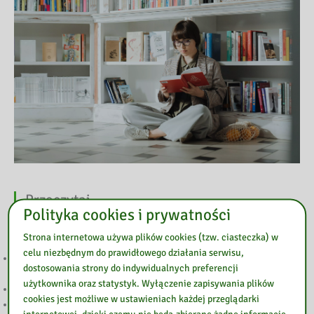
Przeczytaj
Polityka cookies i prywatności
Strona internetowa używa plików cookies (tzw. ciasteczka) w
celu niezbędnym do prawidłowego działania serwisu,
„LETNIE GRANIE” PONOWNIE W GOŁOTCZYŹNIE. DWA DNI MUZYKI,
dostosowania strony do indywidualnych preferencji
KINA I RODZINNEJ ZABAWY
użytkownika oraz statystyk. Wyłączenie zapisywania plików
SIERPNIOWE KODY DO LEGIMI i EMPIK GO
cookies jest możliwe w ustawieniach każdej przeglądarki
Głosowanie w 7. edycji Budżetu Obywatelskiego Mazowsza