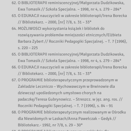
O BIBLIOTERAPII reminiscencyjnej/Małgorzata Dudzikowska,
Ewa Tomasik // Szkoła Specjalna. – 1998, nr 4, s. 279 – 284*
O EDUKACJI nauczycieli w zakresie biblioterapii/Irena Borecka
// Bibliotekarz. – 2000, [nr] 7/8, s. 31 – 33*
MOŻLIWOSCI wykorzystania książek i bibliotek do
rozwiązywania problemów mniejszości etnicznych/Elżbieta
Barbara Zybert // Roczniki Pedagogiki Specjalnej. – T. 7 (1996),
s. 220 – 225
O BIBLIOTERAPII reminiscencyjnej/Małgorzata Dudzikowska,
Ewa Tomasik // Szkoła Specjalna. – 1998, nr 4, s. 279 – 284*
O EDUKACJI nauczycieli w zakresie biblioterapii/Irena Borecka
// Bibliotekarz. – 2000, [nr] 7/8, s. 31 – 33*
O PROGRAMIE biblioterapeutycznym przeprowadzonym w
Zakładzie Leczniczo – Wychowawczym w Brwinowie dla
dziewcząt upośledzonych umysłowo chorych na
padaczkę/Teresa Gubrynowicz. – Streszcz. w jęz. ang. ros. //
Roczniki Pedagogiki Specjalnej. – T. 7 (1996), s. 84 – 91
O PROGRAMIE biblioterapeutycznym realizowanym w Ośrodku
dla Niewidomych w Laskach/Anna Pawełczak – Gedyk //
Bibliotekarz.- 1992, nr 7/8, s. 29 – 30*