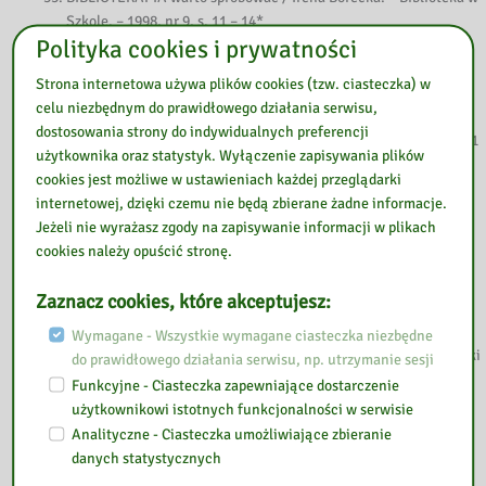
Szkole. – 1998, nr 9, s. 11 – 14*
Polityka cookies i prywatności
BIBLIOTERAPIA z Internetu: na podstawie opracowania Noli
Kostner Aiex / Wita Szulc // Poradnik Bibliotekarza. – 2000, nr
Strona internetowa używa plików cookies (tzw. ciasteczka) w
11, s.11 – 13*
celu niezbędnym do prawidłowego działania serwisu,
BIBLIOTERAPIA z punktu widzenia literaturoznawcy / Urszula
dostosowania strony do indywidualnych preferencji
Chęcińska // Bibliotekarz Zachodniopomorski. – 2002, nr 4, s. 41
użytkownika oraz statystyk. Wyłączenie zapisywania plików
– 49
cookies jest możliwe w ustawieniach każdej przeglądarki
Co czytać, aby łatwiej radzić sobie w życiu, czyli wprowadzenie
internetowej, dzięki czemu nie będą zbierane żadne informacje.
do biblioterapii/Irena Borecka, Lidia Ippoldt. – Wrocław, 1998. –
Jeżeli nie wyrażasz zgody na zapisywanie informacji w plikach
Rec. Michał Rogoż // Poradnik Bibliotekarza. – 2000, nr 5, s. 17-
cookies należy opuścić stronę.
18*
Czy potrzebne są pracownie biblioterapeutyczne? / Iwona
Zaznacz cookies, które akceptujesz:
Bukowska // Poradnik Bibliotekarza. – 1998, nr 6, s. 22-23*
Czytelnictwo i biblioterapia w pedagogice specjalnej/Ewa
Wymagane - Wszystkie wymagane ciasteczka niezbędne
Tomasik. – Warsz., 1994. – Rec. Jacek Wojciechowski // Roczniki
do prawidłowego działania serwisu, np. utrzymanie sesji
Biblioteczne. – 1995, z. 1/2, s. 189 – 191
Funkcyjne - Ciasteczka zapewniające dostarczenie
Czytelnictwo i biblioterapia w pedagogice specjalnej/Ewa
użytkownikowi istotnych funkcjonalności w serwisie
Tomasik. – Warsz., 1994. – Rec. Bernadeta Szczupał // Szkoła
Analityczne - Ciasteczka umożliwiające zbieranie
Specjalna. – 1995, nr 5, s. 315-316*
danych statystycznych
Czytelnictwo i biblioterapia w szkołach szpitalnych