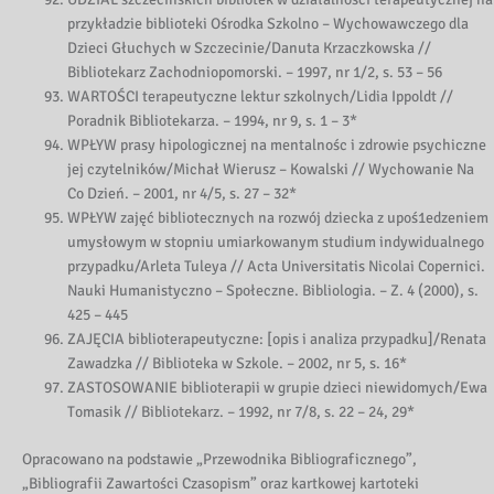
przykładzie biblioteki Ośrodka Szkolno – Wychowawczego dla
Dzieci Głuchych w Szczecinie/Danuta Krzaczkowska //
Bibliotekarz Zachodniopomorski. – 1997, nr 1/2, s. 53 – 56
WARTOŚCI terapeutyczne lektur szkolnych/Lidia Ippoldt //
Poradnik Bibliotekarza. – 1994, nr 9, s. 1 – 3*
WPŁYW prasy hipologicznej na mentalnośc i zdrowie psychiczne
jej czytelników/Michał Wierusz – Kowalski // Wychowanie Na
Co Dzień. – 2001, nr 4/5, s. 27 – 32*
WPŁYW zajęć bibliotecznych na rozwój dziecka z upoś1edzeniem
umysłowym w stopniu umiarkowanym studium indywidualnego
przypadku/Arleta Tuleya // Acta Universitatis Nicolai Copernici.
Nauki Humanistyczno – Społeczne. Bibliologia. – Z. 4 (2000), s.
425 – 445
ZAJĘCIA biblioterapeutyczne: [opis i analiza przypadku]/Renata
Zawadzka // Biblioteka w Szkole. – 2002, nr 5, s. 16*
ZASTOSOWANIE biblioterapii w grupie dzieci niewidomych/Ewa
Tomasik // Bibliotekarz. – 1992, nr 7/8, s. 22 – 24, 29*
Opracowano na podstawie „Przewodnika Bibliograficznego”,
„Bibliografii Zawartości Czasopism” oraz kartkowej kartoteki