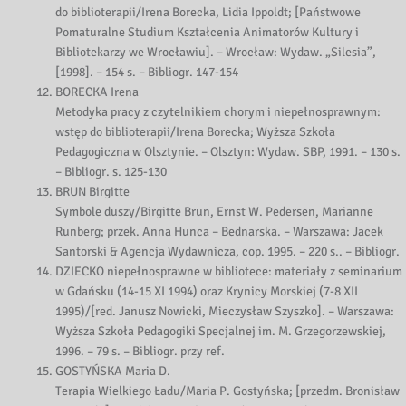
do biblioterapii/Irena Borecka, Lidia Ippoldt; [Państwowe
Pomaturalne Studium Kształcenia Animatorów Kultury i
Bibliotekarzy we Wrocławiu]. – Wrocław: Wydaw. „Silesia”,
[1998]. – 154 s. – Bibliogr. 147-154
BORECKA Irena
Metodyka pracy z czytelnikiem chorym i niepełnosprawnym:
wstęp do biblioterapii/Irena Borecka; Wyższa Szkoła
Pedagogiczna w Olsztynie. – Olsztyn: Wydaw. SBP, 1991. – 130 s.
– Bibliogr. s. 125-130
BRUN Birgitte
Symbole duszy/Birgitte Brun, Ernst W. Pedersen, Marianne
Runberg; przek. Anna Hunca – Bednarska. – Warszawa: Jacek
Santorski & Agencja Wydawnicza, cop. 1995. – 220 s.. – Bibliogr.
DZIECKO niepełnosprawne w bibliotece: materiały z seminarium
w Gdańsku (14-15 XI 1994) oraz Krynicy Morskiej (7-8 XII
1995)/[red. Janusz Nowicki, Mieczysław Szyszko]. – Warszawa:
Wyższa Szkoła Pedagogiki Specjalnej im. M. Grzegorzewskiej,
1996. – 79 s. – Bibliogr. przy ref.
GOSTYŃSKA Maria D.
Terapia Wielkiego Ładu/Maria P. Gostyńska; [przedm. Bronisław