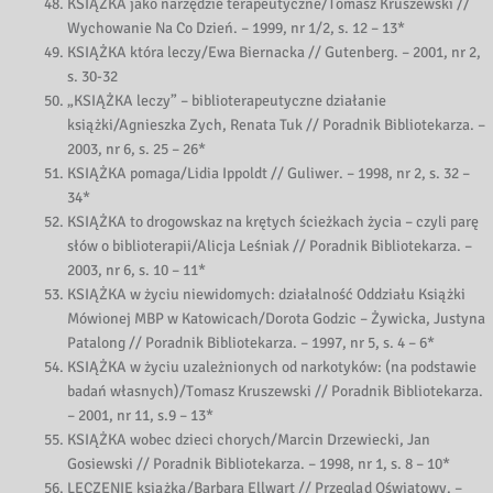
KSIĄŻKA jako narzędzie terapeutyczne/Tomasz Kruszewski //
Wychowanie Na Co Dzień. – 1999, nr 1/2, s. 12 – 13*
KSIĄŻKA która leczy/Ewa Biernacka // Gutenberg. – 2001, nr 2,
s. 30-32
„KSIĄŻKA leczy” – biblioterapeutyczne działanie
książki/Agnieszka Zych, Renata Tuk // Poradnik Bibliotekarza. –
2003, nr 6, s. 25 – 26*
KSIĄŻKA pomaga/Lidia Ippoldt // Guliwer. – 1998, nr 2, s. 32 –
34*
KSIĄŻKA to drogowskaz na krętych ścieżkach życia – czyli parę
słów o biblioterapii/Alicja Leśniak // Poradnik Bibliotekarza. –
2003, nr 6, s. 10 – 11*
KSIĄŻKA w życiu niewidomych: działalność Oddziału Książki
Mówionej MBP w Katowicach/Dorota Godzic – Żywicka, Justyna
Patalong // Poradnik Bibliotekarza. – 1997, nr 5, s. 4 – 6*
KSIĄŻKA w życiu uzależnionych od narkotyków: (na podstawie
badań własnych)/Tomasz Kruszewski // Poradnik Bibliotekarza.
– 2001, nr 11, s.9 – 13*
KSIĄŻKA wobec dzieci chorych/Marcin Drzewiecki, Jan
Gosiewski // Poradnik Bibliotekarza. – 1998, nr 1, s. 8 – 10*
LECZENIE książką/Barbara Ellwart // Przegląd Oświatowy. –