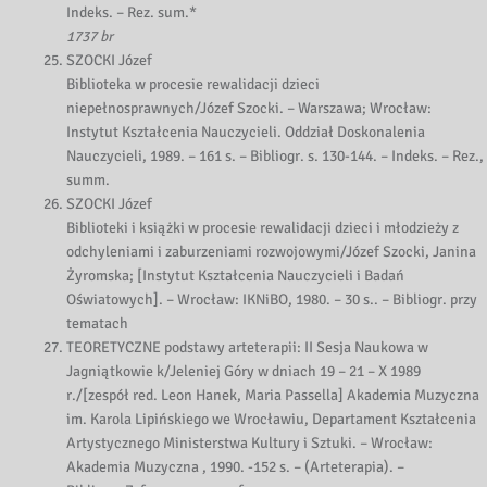
Indeks. – Rez. sum.*
1737 br
SZOCKI Józef
Biblioteka w procesie rewalidacji dzieci
niepełnosprawnych/Józef Szocki. – Warszawa; Wrocław:
Instytut Kształcenia Nauczycieli. Oddział Doskonalenia
Nauczycieli, 1989. – 161 s. – Bibliogr. s. 130-144. – Indeks. – Rez.,
summ.
SZOCKI Józef
Biblioteki i książki w procesie rewalidacji dzieci i młodzieży z
odchyleniami i zaburzeniami rozwojowymi/Józef Szocki, Janina
Żyromska; [Instytut Kształcenia Nauczycieli i Badań
Oświatowych]. – Wrocław: IKNiBO, 1980. – 30 s.. – Bibliogr. przy
tematach
TEORETYCZNE podstawy arteterapii: II Sesja Naukowa w
Jagniątkowie k/Jeleniej Góry w dniach 19 – 21 – X 1989
r./[zespół red. Leon Hanek, Maria Passella] Akademia Muzyczna
im. Karola Lipińskiego we Wrocławiu, Departament Kształcenia
Artystycznego Ministerstwa Kultury i Sztuki. – Wrocław:
Akademia Muzyczna , 1990. -152 s. – (Arteterapia). –