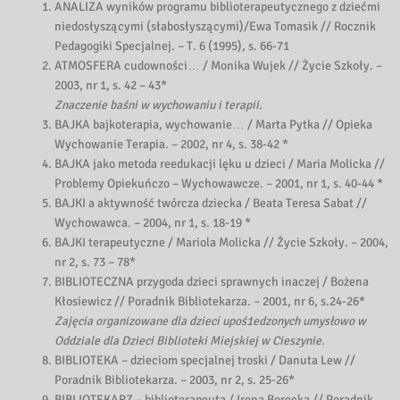
ANALIZA wyników programu biblioterapeutycznego z dziećmi
niedosłyszącymi (słabosłyszącymi)/Ewa Tomasik // Rocznik
Pedagogiki Specjalnej. – T. 6 (1995), s. 66-71
ATMOSFERA cudowności… / Monika Wujek // Życie Szkoły. –
2003, nr 1, s. 42 – 43*
Znaczenie baśni w wychowaniu i terapii.
BAJKA bajkoterapia, wychowanie… / Marta Pytka // Opieka
Wychowanie Terapia. – 2002, nr 4, s. 38-42 *
BAJKA jako metoda reedukacji lęku u dzieci / Maria Molicka //
Problemy Opiekuńczo – Wychowawcze. – 2001, nr 1, s. 40-44 *
BAJKI a aktywność twórcza dziecka / Beata Teresa Sabat //
Wychowawca. – 2004, nr 1, s. 18-19 *
BAJKI terapeutyczne / Mariola Molicka // Życie Szkoły. – 2004,
nr 2, s. 73 – 78*
BIBLIOTECZNA przygoda dzieci sprawnych inaczej / Bożena
Kłosiewicz // Poradnik Bibliotekarza. – 2001, nr 6, s.24-26*
Zajęcia organizowane dla dzieci upoś1edzonych umysłowo w
Oddziale dla Dzieci Biblioteki Miejskiej w Cieszynie.
BIBLIOTEKA – dzieciom specjalnej troski / Danuta Lew //
Poradnik Bibliotekarza. – 2003, nr 2, s. 25-26*
BIBLIOTEKARZ – biblioterapeuta / Irena Borecka // Poradnik