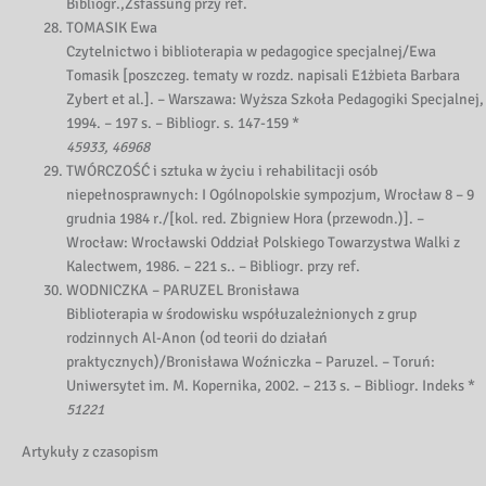
Bibliogr.,Zsfassung przy ref.
TOMASIK Ewa
Czytelnictwo i biblioterapia w pedagogice specjalnej/Ewa
Tomasik [poszczeg. tematy w rozdz. napisali E1żbieta Barbara
Zybert et al.]. – Warszawa: Wyższa Szkoła Pedagogiki Specjalnej,
1994. – 197 s. – Bibliogr. s. 147-159 *
45933, 46968
TWÓRCZOŚĆ i sztuka w życiu i rehabilitacji osób
niepełnosprawnych: I Ogólnopolskie sympozjum, Wrocław 8 – 9
grudnia 1984 r./[kol. red. Zbigniew Hora (przewodn.)]. –
Wrocław: Wrocławski Oddział Polskiego Towarzystwa Walki z
Kalectwem, 1986. – 221 s.. – Bibliogr. przy ref.
WODNICZKA – PARUZEL Bronisława
Biblioterapia w środowisku współuzależnionych z grup
rodzinnych Al-Anon (od teorii do działań
praktycznych)/Bronisława Woźniczka – Paruzel. – Toruń:
Uniwersytet im. M. Kopernika, 2002. – 213 s. – Bibliogr. Indeks *
51221
Artykuły z czasopism