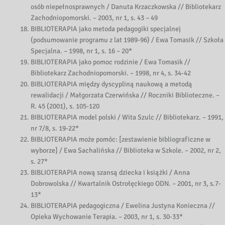
osób niepełnosprawnych / Danuta Krzaczkowska // Bibliotekarz
Zachodniopomorski. – 2003, nr 1, s. 43 – 49
BIBLIOTERAPIA jako metoda pedagogiki specjalnej
(podsumowanie programu z lat 1989-96) / Ewa Tomasik // Szkoła
Specjalna. – 1998, nr 1, s. 16 – 20*
BIBLIOTERAPIA jako pomoc rodzinie / Ewa Tomasik //
Bibliotekarz Zachodniopomorski. – 1998, nr 4, s. 34-42
BIBLIOTERAPIA między dyscypliną naukową a metodą
rewalidacji / Małgorzata Czerwińska // Roczniki Biblioteczne. –
R. 45 (2001), s. 105-120
BIBLIOTERAPIA model polski / Wita Szulc // Bibliotekarz. – 1991,
nr 7/8, s. 19-22*
BIBLIOTERAPIA może pomóc: [zestawienie bibliograficzne w
wyborze] / Ewa Sachalińska // Biblioteka w Szkole. – 2002, nr 2,
s. 27*
BIBLIOTERAPIA nową szansą dziecka i książki / Anna
Dobrowolska // Kwartalnik Ostrołęckiego ODN. – 2001, nr 3, s.7-
13*
BIBLIOTERAPIA pedagogiczna / Ewelina Justyna Konieczna //
Opieka Wychowanie Terapia. – 2003, nr 1, s. 30-33*