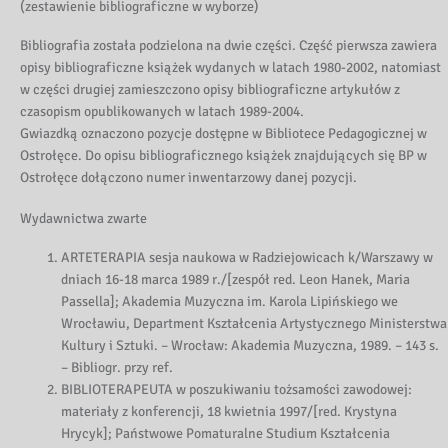
(zestawienie bibliograficzne w wyborze)
Bibliografia została podzielona na dwie części. Część pierwsza zawiera
opisy bibliograficzne książek wydanych w latach 1980-2002, natomiast
w części drugiej zamieszczono opisy bibliograficzne artykułów z
czasopism opublikowanych w latach 1989-2004.
Gwiazdką oznaczono pozycje dostępne w Bibliotece Pedagogicznej w
Ostrołęce. Do opisu bibliograficznego książek znajdujących się BP w
Ostrołęce dołączono numer inwentarzowy danej pozycji.
Wydawnictwa zwarte
ARTETERAPIA sesja naukowa w Radziejowicach k/Warszawy w
dniach 16-18 marca 1989 r./[zespół red. Leon Hanek, Maria
Passella]; Akademia Muzyczna im. Karola Lipińskiego we
Wrocławiu, Department Kształcenia Artystycznego Ministerstwa
Kultury i Sztuki. – Wrocław: Akademia Muzyczna, 1989. – 143 s.
– Bibliogr. przy ref.
BIBLIOTERAPEUTA w poszukiwaniu tożsamości zawodowej:
materiały z konferencji, 18 kwietnia 1997/[red. Krystyna
Hrycyk]; Państwowe Pomaturalne Studium Kształcenia