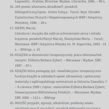
Łagowski].- Kraków; Wrocław: Wydaw. Literackie, 1984. – 95 s.
JAK pomóc własnemu dziadkowi?: poradnik
bibliograficzny/oprac. Arleta Tuleya.- Toruń: Wyd. Ośrodek
Czytelnictwa Chorych i Niepełnosprawnych WBP i Książnicy
Miejskiej, 1996. – 28 s.
KIERYŁ Maciej
Literatura i muzyka dla osób ze schorzeniami serca i układu
krążenia: poradnik/Kierył Maciej, Skarżyńska Maria. – Toruń;
Warszawa: WBP i Książnica Miejska im. M. Kopernika, 1993.- 15
s. – Bibliogr. s. 15
KSIĄŻKA w działalności terapeutycznej: praca zbiorowa/red.
merytor. Elżbieta Barbara Zybert. – Warszawa : Wydaw. SBP,
1997. – 97 s
KSIĄŻKI które pomagają żyć: rewalidacyjna i terapeutyczna
funkcja książki w zakładach opieki zdrowotnej i społecznej:
materiały z ogólnopolskiego seminarium w Ustroniu Zawodziu 7
– 9 czerwca 1999 r./oprac. materiałów Elżbieta Barbara Zybert;
Stowarzyszenie Bibliotekarzy Polskich. – Warszawa: Wydaw.
SBP, 2000. – 112 s. – Bibliogr
MIŁOŚĆ przyjaźń, agresja, alkoholizm: problemy wieku
młodzieńczego (i nie tylko): poradnik bibliograficzny/praca