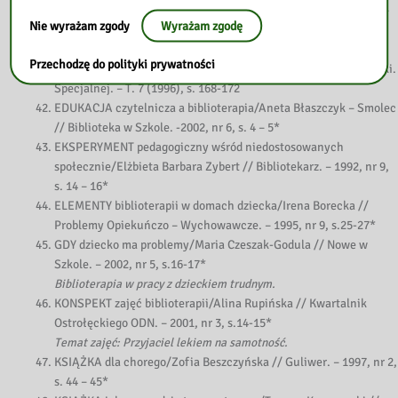
Warszawy/Robert Miszczuk // Bibliotekarz. – 1991, nr 10, s. 15 –
Nie wyrażam zgody
Wyrażam zgodę
17*
DOBÓR materiałów do zajęć biblioterapeutycznych z dziećmi
Przechodzę do polityki prywatności
przewlekle chorymi/Bernadeta Szczupał // Roczniki. Pedagogiki.
Specjalnej. – T. 7 (1996), s. 168-172
EDUKACJA czytelnicza a biblioterapia/Aneta Błaszczyk – Smolec
// Biblioteka w Szkole. -2002, nr 6, s. 4 – 5*
EKSPERYMENT pedagogiczny wśród niedostosowanych
społecznie/Elżbieta Barbara Zybert // Bibliotekarz. – 1992, nr 9,
s. 14 – 16*
ELEMENTY biblioterapii w domach dziecka/Irena Borecka //
Problemy Opiekuńczo – Wychowawcze. – 1995, nr 9, s.25-27*
GDY dziecko ma problemy/Maria Czeszak-Godula // Nowe w
Szkole. – 2002, nr 5, s.16-17*
Biblioterapia w pracy z dzieckiem trudnym.
KONSPEKT zajęć biblioterapii/Alina Rupińska // Kwartalnik
Ostrołęckiego ODN. – 2001, nr 3, s.14-15*
Temat zajęć: Przyjaciel lekiem na samotność.
KSIĄŻKA dla chorego/Zofia Beszczyńska // Guliwer. – 1997, nr 2,
s. 44 – 45*