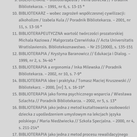
Bibliotekarza. – 1991, nr 6, s. 13-15 *
BIBLIOTEKARZ – wobec zagrożeń współczesnej cywilizacji:
alkoholizm / Izabela Kula // Poradnik Bibliotekarza. – 2001, nr
11, s. 13-16 *
BIBLIOTERAPEUTYCZNA wartość twórczości prozatorskiej
Michala Kaziowa / Małgorzata Czerwińska // Acta Universitatis
Wratislaviensis. Bibliotekoznawstwo. – Nr 23 (2000), s. 135-151
BIBLIOTERAPIA / Krystyna Baranowicz // Edukacja i Dialog. –
1999, nr 2, s. 34-40 *
BIBLIOTERAPIA a ergonomia / Inka Milewska // Poradnik
Bibliotekarza. – 2002, nr 10, s. 7-9*
BIBLIOTERAPIA idee i praktyka / Tomasz Maciej Kruszewski //
Bibliotekarz. – 2000, [nr] 3, s. 16-19*
BIBLIOTERAPIA jako forma psychicznego wsparcia / Wiesława
Szlachta // Poradnik Bibliotekarza. – 2002, nr 5, s. 13*
BIBLIOTERAPIA jako jedna z metod kształtowania osobowości
dziecka z upośledzeniem umysłowym na lekcjach języka
polskiego / Maria Niedźwiecka // Szkoła Specjalna. – 2000, nr 4,
s. 211-214*
BIBLIOTERAPIA jako jedna z metod procesu rewalidacyjnego