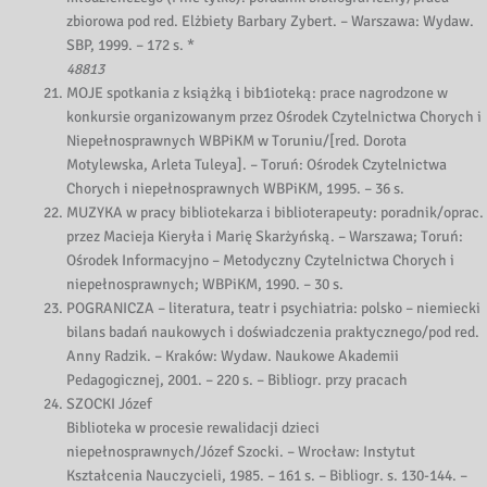
zbiorowa pod red. Elżbiety Barbary Zybert. – Warszawa: Wydaw.
SBP, 1999. – 172 s. *
48813
MOJE spotkania z książką i bib1ioteką: prace nagrodzone w
konkursie organizowanym przez Ośrodek Czytelnictwa Chorych i
Niepełnosprawnych WBPiKM w Toruniu/[red. Dorota
Motylewska, Arleta Tuleya]. – Toruń: Ośrodek Czytelnictwa
Chorych i niepełnosprawnych WBPiKM, 1995. – 36 s.
MUZYKA w pracy bibliotekarza i biblioterapeuty: poradnik/oprac.
przez Macieja Kieryła i Marię Skarżyńską. – Warszawa; Toruń:
Ośrodek Informacyjno – Metodyczny Czytelnictwa Chorych i
niepełnosprawnych; WBPiKM, 1990. – 30 s.
POGRANICZA – literatura, teatr i psychiatria: polsko – niemiecki
bilans badań naukowych i doświadczenia praktycznego/pod red.
Anny Radzik. – Kraków: Wydaw. Naukowe Akademii
Pedagogicznej, 2001. – 220 s. – Bibliogr. przy pracach
SZOCKI Józef
Biblioteka w procesie rewalidacji dzieci
niepełnosprawnych/Józef Szocki. – Wrocław: Instytut
Kształcenia Nauczycieli, 1985. – 161 s. – Bibliogr. s. 130-144. –