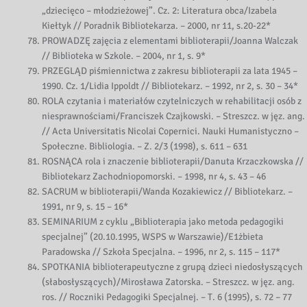
„dziecięco – młodzieżowej”. Cz. 2: Literatura obca/Izabela
Kiełtyk // Poradnik Bibliotekarza. – 2000, nr 11, s.20-22*
PROWADZĘ zajęcia z elementami biblioterapii/Joanna Walczak
// Biblioteka w Szkole. – 2004, nr 1, s. 9*
PRZEGLĄD piśmiennictwa z zakresu biblioterapii za lata 1945 –
1990. Cz. 1/Lidia Ippoldt // Bibliotekarz. – 1992, nr 2, s. 30 – 34*
ROLA czytania i materiałów czytelniczych w rehabilitacji osób z
niesprawnościami/Franciszek Czajkowski. – Streszcz. w jęz. ang.
// Acta Universitatis Nicolai Copernici. Nauki Humanistyczno –
Społeczne. Bibliologia. – Z. 2/3 (1998), s. 611 – 631
ROSNĄCA rola i znaczenie biblioterapii/Danuta Krzaczkowska //
Bibliotekarz Zachodniopomorski. – 1998, nr 4, s. 43 – 46
SACRUM w biblioterapii/Wanda Kozakiewicz // Bibliotekarz. –
1991, nr 9, s. 15 – 16*
SEMINARIUM z cyklu „Biblioterapia jako metoda pedagogiki
specjalnej” (20.10.1995, WSPS w Warszawie)/E1żbieta
Paradowska // Szkoła Specjalna. – 1996, nr 2, s. 115 – 117*
SPOTKANIA biblioterapeutyczne z grupą dzieci niedosłyszących
(słabosłyszących)/Mirosława Zatorska. – Streszcz. w jęz. ang.
ros. // Roczniki Pedagogiki Specjalnej. – T. 6 (1995), s. 72 – 77