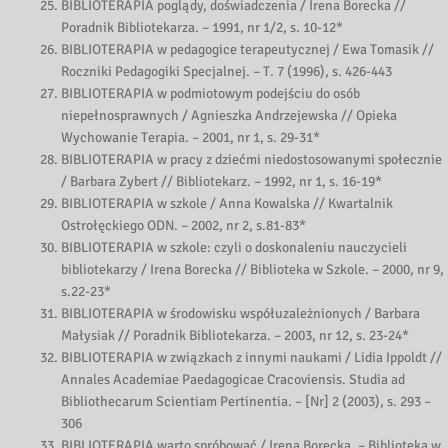
BIBLIOTERAPIA poglądy, doświadczenia / Irena Borecka //
Poradnik Bibliotekarza. – 1991, nr 1/2, s. 10-12*
BIBLIOTERAPIA w pedagogice terapeutycznej / Ewa Tomasik //
Roczniki Pedagogiki Specjalnej. – T. 7 (1996), s. 426-443
BIBLIOTERAPIA w podmiotowym podejściu do osób
niepełnosprawnych / Agnieszka Andrzejewska // Opieka
Wychowanie Terapia. – 2001, nr 1, s. 29-31*
BIBLIOTERAPIA w pracy z dziećmi niedostosowanymi społecznie
/ Barbara Zybert // Bibliotekarz. – 1992, nr 1, s. 16-19*
BIBLIOTERAPIA w szkole / Anna Kowalska // Kwartalnik
Ostrołęckiego ODN. – 2002, nr 2, s.81-83*
BIBLIOTERAPIA w szkole: czyli o doskonaleniu nauczycieli
bibliotekarzy / Irena Borecka // Biblioteka w Szkole. – 2000, nr 9,
s.22-23*
BIBLIOTERAPIA w środowisku współuzależnionych / Barbara
Małysiak // Poradnik Bibliotekarza. – 2003, nr 12, s. 23-24*
BIBLIOTERAPIA w związkach z innymi naukami / Lidia Ippoldt //
Annales Academiae Paedagogicae Cracoviensis. Studia ad
Bibliothecarum Scientiam Pertinentia. – [Nr] 2 (2003), s. 293 –
306
BIBLIOTERAPIA warto spróbować / Irena Borecka. – Biblioteka w