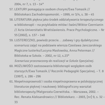
2004, nr 7, s. 13 – 14*
LEKTURY pomagające osobom chorym/Ewa Tomasik //
Bibliotekarz Zachodniopomorski. – 1999, nr 3/4, s. 38 – 45
LITERATURA piękna jako środek oddziaływania terapeutycznego
w biblioterapii – na przykładzie mitów i baśni/Wiktor Czernianin
// Acta Universitatis Wratislaviensis. Prace Psychologiczne. – Nr
55 (2002), s. 137 – 148
LUSTERECZKO, powiedz przecie. . .zabawy i gry dydaktyczne:
scenariusz zajęć na podstawie wiersza Czesława Janczarskiego
Magiczne lusterko/Lucyna Masłowska, Anna Peterman //
Biblioteka w Szkole. – 2002, nr 12, s.23*
Scenariusz przeznaczony do realizacji w Szkole Specjalnej.
MOŻLIWOŚCI zastosowania biblioterapii względem osób
starszych/Ewa Tomasik // Roczniki Pedagogiki Specjalnej. – T. 8
(1997), s. 286 – 296
Niepełnosprawność i osoba niepełnosprawna w polskojęzycznej
literaturze pięknej i naukowej: bibliograficzny warsztat
biblioterapeuty/Małgorzata Czerwińska. – Warszawa, 2002. –
Rec. Renata Aleksandrowicz // Bibliotekarz. – 2003, [nr] 9, s. 32 –
33