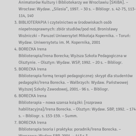
Animatorów Kultury i Bibliotekarzy we Wrocławiu [SKiBA]. –
Wrocław: Wydaw. „Silesia”, 1997. – 30 s. – Bibliogr. s. 42-75, 113-
114, 140
BIBLIOTERAPIA i czytelnictwo w środowiskach osób
niepełnosprawnych: zbiór studiów/pod red. Bronisławy
Woźniczki – Paruzel Uniwersytet Mikołaja Kopernika. – Toruń:
Wydaw. Uniwersytetu im. M. Kopernika, 2001
BORECKA Irena
Biblioterapia/Irena Borecka; Wyższa Szkoła Pedagogiczna w
Olsztynie. – Olsztyn: Wydaw. WSP, 1992. – 20 s. – Bibliogr.
BORECKA Irena
Biblioterapia formą terapii pedagogicznej: skrypt dla studentów
pedagogiki/Irena Borecka. – Wałbrzych: Wydaw. Państwowej
Wyższej Szkoły Zawodowej, 2001.- 96 s. – Bibliogr.
BORECKA Irena
Biblioterapia – nowa szansa książki: [rozprawa
habilitacyjna]/Irena Borecka. – Olsztyn: Wydaw. SBP, 1992. – 174
s. – Bibliogr. s. 153-159. – Summ.
BORECKA Irena
Biblioterapia teoria i praktyka: poradnik/Irena Borecka. –
Warszawa: Wydaw.SBP, 2001. – 143 s.*