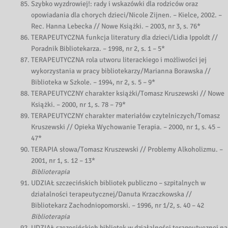
Szybko wyzdrowiej!: rady i wskazówki dla rodziców oraz
opowiadania dla chorych dzieci/Nicole Zijnen. – Kielce, 2002. –
Rec. Hanna Lebecka // Nowe Książki. – 2003, nr 3, s. 76*
TERAPEUTYCZNA funkcja literatury dla dzieci/Lidia Ippoldt //
Poradnik Bibliotekarza. – 1998, nr 2, s. 1 – 5*
TERAPEUTYCZNA rola utworu literackiego i możliwości jej
wykorzystania w pracy bibliotekarzy/Marianna Borawska //
Biblioteka w Szkole. – 1994, nr 2, s. 5 – 9*
TERAPEUTYCZNY charakter książki/Tomasz Kruszewski // Nowe
Książki. – 2000, nr 1, s. 78 – 79*
TERAPEUTYCZNY charakter materiałów czytelniczych/Tomasz
Kruszewski // Opieka Wychowanie Terapia. – 2000, nr 1, s. 45 –
47*
TERAPIA słowa/Tomasz Kruszewski // Problemy Alkoholizmu. –
2001, nr 1, s. 12 – 13*
Biblioterapia
UDZIAŁ szczecińskich bibliotek publiczno – szpitalnych w
działalności terapeutycznej/Danuta Krzaczkowska //
Bibliotekarz Zachodniopomorski. – 1996, nr 1/2, s. 40 – 42
Biblioterapia
UDZIAŁ szczecińskich bibliotek w działalności terapeutycznej na