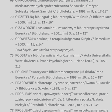
O PROGRAMIE biblioterapeutycznym w zakładzie dla
niedostosowanych społecznie/Anna Sadowska, Grażyna
Sobieska, Marek Sawicki // Bibliotekarz. – 1992, nr 9, s. 17-18*
O RZETELNĄ bibliografię biblioterapii/Wita Szulc // Bibliotekarz.
– 2000, [nr] 12, s. 13 – 16*
O ZAWODZIE i doskonaleniu zawodowym biblioterapeuty/Irena
Borecka // Bibliotekarz. – 2001, [nr] 3, s. 11 – 12*
OPOWIEŚCI w edukacji i terapii/Małgorzata Kuśpit // Remedium.
– 2003, nr 11, s.14*
Rola bajek i opowiadań terapeutycznych.
PODSTAWY biblioterapii/Wiktor Czernianin // Acta Universitatis
Wratislaviensis. Prace Psychologiczne. – Nr 55 (2002), s. 205 –
213
POLSKIE Towarzystwo Biblioterapeutyczne już działa/Irena
Borecka // Poradnik Bibliotekarza. – 1998, nr 10, s. 16 – 18*
PRACOWNIE biblioterapeutyczne są potrzebne/Iwona Bukowska
// Biblioteka w Szkole. – 1998, nr 6, s. 22*
PROBLEMY dzieci „sprawnych inaczej” we współczesnej prozie
„dziecięco – młodzieżowej”. Cz. 1: Literatura polska/Izabela
Kiełtyk // Poradnik Bibliotekarza. – 2000, nr 10, s.21-24*
PROBLEMY dzieci „sprawnych inaczej” we współczesnej prozie