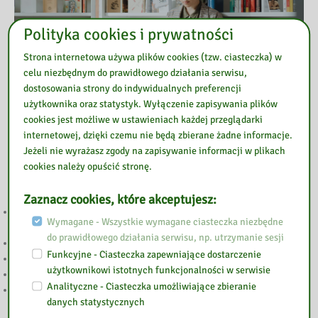
Polityka cookies i prywatności
Strona internetowa używa plików cookies (tzw. ciasteczka) w
celu niezbędnym do prawidłowego działania serwisu,
dostosowania strony do indywidualnych preferencji
użytkownika oraz statystyk. Wyłączenie zapisywania plików
cookies jest możliwe w ustawieniach każdej przeglądarki
internetowej, dzięki czemu nie będą zbierane żadne informacje.
Przeczytaj
Jeżeli nie wyrażasz zgody na zapisywanie informacji w plikach
cookies należy opuścić stronę.
Zaznacz cookies, które akceptujesz:
„LETNIE GRANIE” PONOWNIE W GOŁOTCZYŹNIE. DWA DNI MUZYKI,
Wymagane - Wszystkie wymagane ciasteczka niezbędne
KINA I RODZINNEJ ZABAWY
do prawidłowego działania serwisu, np. utrzymanie sesji
SIERPNIOWE KODY DO LEGIMI i EMPIK GO
Funkcyjne - Ciasteczka zapewniające dostarczenie
Głosowanie w 7. edycji Budżetu Obywatelskiego Mazowsza
użytkownikowi istotnych funkcjonalności w serwisie
WAKACJI Z BIBLIOTEKĄ CIĄG DALSZY
Analityczne - Ciasteczka umożliwiające zbieranie
WAKACJE Z BIBLIOTEKĄ
danych statystycznych