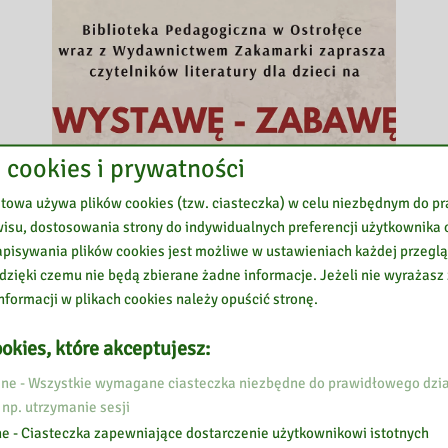
 cookies i prywatności
etowa używa plików cookies (tzw. ciasteczka) w celu niezbędnym do 
wisu, dostosowania strony do indywidualnych preferencji użytkownika o
24 września 2021
pisywania plików cookies jest możliwe w ustawieniach każdej przeglą
 dzięki czemu nie będą zbierane żadne informacje. Jeżeli nie wyrażasz
Zaproszenie na wystawę –
nformacji w plikach cookies należy opuścić stronę.
zabawę
okies, które akceptujesz:
e - Wszystkie wymagane ciasteczka niezbędne do prawidłowego dzia
 np. utrzymanie sesji
e - Ciasteczka zapewniające dostarczenie użytkownikowi istotnych