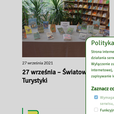
Polityka
Strona intern
działania ser
27 września 2021
Wyłączenie za
internetowej,
27 września – Światowy Dzień
zapisywanie i
Turystyki
Zaznacz co
Wymagan
serwisu,
Funkcyjn