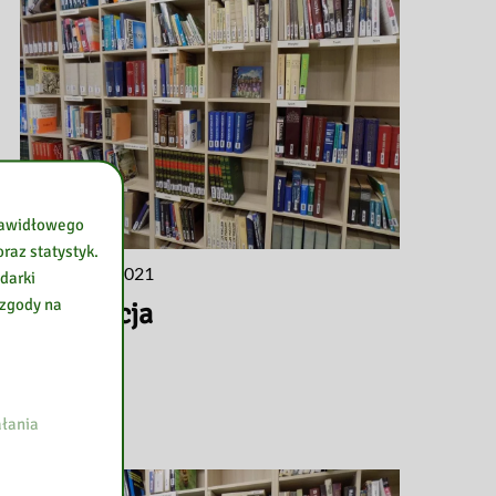
prawidłowego
raz statystyk.
10 września 2021
darki
 zgody na
Informacja
łania