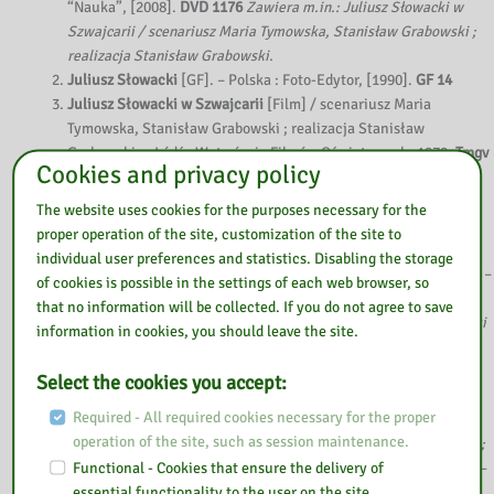
“Nauka”, [2008].
DVD 1176
Zawiera m.in.: Juliusz Słowacki w
Szwajcarii / scenariusz Maria Tymowska, Stanisław Grabowski ;
realizacja Stanisław Grabowski.
Juliusz Słowacki
[GF]. – Polska : Foto-Edytor, [1990].
GF 14
Juliusz Słowacki w Szwajcarii
[Film] / scenariusz Maria
Tymowska, Stanisław Grabowski ; realizacja Stanisław
Grabowski. – Łódź : Wytwórnia Filmów Oświatowych, 1970
. Tmgv
Cookies and privacy policy
1654
Juliusz Słowacki
[DVD] :
życie i twórczość
. – Łódź : Wytwórnia
The website uses cookies for the purposes necessary for the
Pomocy Dydaktycznych, [200?].
DVD 251
proper operation of the site, customization of the site to
Spotkania z literaturą
. Cz. 1, kas. 1 [Film] / scenariusz Barbara
individual user preferences and statistics. Disabling the storage
Hanna Kuligowska ; reżyseria Waldemar Stroński, Henryk Talar. –
of cookies is possible in the settings of each web browser, so
Warszawa : Ministerstwo Edukacji Narodowej, 1995.
Tmgv 728
that no information will be collected. If you do not agree to save
Zawiera min.: “…żyłem z wami, cierpiałem…” – Juliusz Słowacki
information in cookies, you should leave the site.
; Juliusz Słowacki – Kordian.
Spotkania z literaturą
[DVD] / scenariusz Barbara Hanna
Select the cookies you accept:
Kuligowska ; reżyseria Henryk Drygalski, Henryk Talar, Paweł
Required - All required cookies necessary for the proper
Trzaska [et al.]. – Łódź : Wytwórnia Pomocy Dydaktycznych,
operation of the site, such as session maintenance.
[2007].
DVD 520
Zawiera m.in.: Mickiewicz, Słowacki, Krasiński ;
Functional - Cookies that ensure the delivery of
4.Romantyczna liryka miłosna ; “…żyłem z wami, cierpiałem…” –
essential functionality to the user on the site
Juliusz Słowacki
.