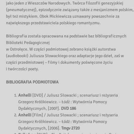
jako jeden z Wieszczów Narodowych. Twórca filozofii genezyjskiej
(pneumatycznej), epizodycznie związany także z mesjanizmem polskim,
był też mistykiem. Obok Mickiewicza uznawany powszechnie za
największego przedstawiciela polskiego romantyzmu.
Bibliografia została opracowana na podstawie baz bibliograficznych
Biblioteki Pedagogicznej
w Ostrołęce. W części podmiotowej zebrano książki autorstwa
(audiobooki) Juliusza Słowackiego oraz adaptacje jego dzieł, zaś w
części przedmiotowej – filmy i dokumenty poświęcone życiu
i twórczości poety.
BIBLIOGRAFIA PODMIOTOWA
Anhelli
[DVD] / Juliusz Słowacki ; scenariusz i reżyseria
Grzegorz Królikiewicz. – Łódź : Wytwórnia Pomocy
Dydaktycznych, [200?].
DVD 186
Anhelli
[Film] / Juliusz Słowacki ; scenariusz i reżyseria
Grzegorz Królikiewicz. – Łódź : Wytwórnia Pomocy
Dydaktycznych, [2006].
Tmgv 2720