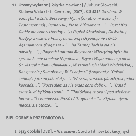
Utwory wybrane
[Książka mówiona] / Juliusz Słowacki. –
Stalowa Wola : Info Centrum, [2007].
CD 1214
Zawiera: W
pamiętniku Zofii Bobrówny ; Hymn (Smutno mi Boże…) ;
Testament mój ; Beniowski, Pieśń V (fragment – “…Boże! Kto
Ciebie nie czuł w Ukrainy…”) ; Papież Słowiański ; Do Matki ;
Kiedy prawdziwie Polacy powstaną ; Uspokojenie ; Grób
Agamemnona (fragment – “…Na Termopilach ja się nie
odważę…”) ; Pogrzeb kapitana Meyznera ; Wielcyśmy byli ; Na
sprowadzenie prochów Napoleona ; Rzym ; Wspomnienie pani de
St. Marcel z domu Chauveaux ; W sztambuchu Marii Wodzińskiej ;
Rozłączenie ; Sumnienie ; W Szwajcarii (fragmenty: “Odkąd
zniknęła jak sen jaki złoty…”, “W szwajcarskich górach jest jedna
kaskada…”, “Poszedłem za nią przez góry, doliny…”, “Odtąd
szczęśliwi byliśmy i sami…”, “Pod ścianą ze skał i pod wieńcem
borów…”) ; Beniowski, Pieśń IV (fragment – “…Kłębami dymu
niechaj się otoczę…”).
BIBLIOGRAFIA PRZEDMIOTOWA
Język polski
[DVD]. – Warszawa : Studio Filmów Edukacyjnych