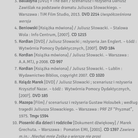
Balladyna
[DVD] = The Bait / scenariusz i reżyseria Dariusz
Zawiślak na podstawie dramatu Juliusza Słowackiego. –
Warszawa : TiM Film Studio, 2013.
DVD 2214
Uwspółcześniona
wersja
Beniowski
[Książka mówiona] / Juliusz Słowacki. – Stalowa
Wola : Info Centrum, [2007].
CD
1215
Kordian
[DVD] / Juliusz Słowacki ; reżyseria Jan Englert. – Łódź :
Wytwórnia Pomocy Dydaktycznych, [200?].
DVD 184
Kordian
[Książka mówiona] / Juliusz Słowacki. – Warszawa :
A.A.MTJ, p 2008.
CD 997
Kordian
[Książka mówiona] / Juliusz Słowacki. – Lublin :
Wydawnictwo Biblios, copyright 2007.
CD 1020
Ksiądz Marek
[DVD] / Juliusz Słowacki ; scenariusz i reżyseria
Krzysztof Nazar. – Łódź : Wytwórnia Pomocy Dydaktycznych,
[200?].
DVD 185
Mazepa
[Film] / scenariusz i reżyseria Gustaw Holoubek ; według
tragedii Juliusza Słowackiego. – Warszawa : PRF ZF “Pryzmat”,
1975.
Tmgv 1594
Piosenki dla dzieci i rodziców
[Dokument dźwiękowy] / Marek
Grechuta. – Warszawa : Pomaton EMI, [2001].
CD 1397
Zawiera
m.in.: .Niechaj mnie Zośka o wiersze nie prosi