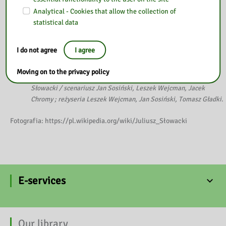
Spotkania z literaturą
[DVD] / scenariusz Barbara Hanna
Analytical - Cookies that allow the collection of
Kuligowska ; reżyseria Henryk Talar, Zdzisław Tobiasz, Henryk
statistical data
Drygalski [et al.]. – Łódź : Wytwórnia Pomocy Dydaktycznych,
[2007].
DVD 515
Zawiera m.in.: Juliusz Słowacki – Kordian
.
I do not agree
I agree
Spotkania z literaturą
[DVD]. – Łódź : Wytwórnia Pomocy
Dydaktycznych, [2007].
DVD 514
Zawiera m.in.: Egipt
Moving on to the privacy policy
Słowackiego / realizacja i zdjęcia Piotr Parandowski ; .Juliusz
Słowacki / scenariusz Jan Sosiński, Leszek Wejcman, Jacek
Chromy ; reżyseria Leszek Wejcman, Jan Sosiński, Tomasz Gładki
.
Fotografia: https://pl.wikipedia.org/wiki/Juliusz_Słowacki
E-services
Our library