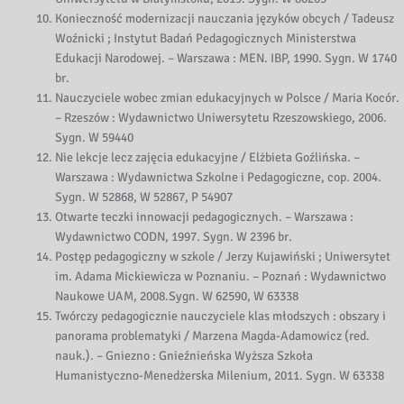
Konieczność modernizacji nauczania języków obcych / Tadeusz
Woźnicki ; Instytut Badań Pedagogicznych Ministerstwa
Edukacji Narodowej. – Warszawa : MEN. IBP, 1990. Sygn. W 1740
br.
Nauczyciele wobec zmian edukacyjnych w Polsce / Maria Kocór.
– Rzeszów : Wydawnictwo Uniwersytetu Rzeszowskiego, 2006.
Sygn. W 59440
Nie lekcje lecz zajęcia edukacyjne / Elżbieta Goźlińska. –
Warszawa : Wydawnictwa Szkolne i Pedagogiczne, cop. 2004.
Sygn. W 52868, W 52867, P 54907
Otwarte teczki innowacji pedagogicznych. – Warszawa :
Wydawnictwo CODN, 1997. Sygn. W 2396 br.
Postęp pedagogiczny w szkole / Jerzy Kujawiński ; Uniwersytet
im. Adama Mickiewicza w Poznaniu. – Poznań : Wydawnictwo
Naukowe UAM, 2008.Sygn. W 62590, W 63338
Twórczy pedagogicznie nauczyciele klas młodszych : obszary i
panorama problematyki / Marzena Magda-Adamowicz (red.
nauk.). – Gniezno : Gnieźnieńska Wyższa Szkoła
Humanistyczno-Menedżerska Milenium, 2011. Sygn. W 63338