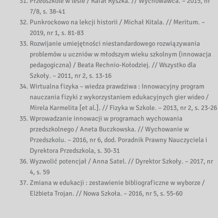
Przedszkole w lesie / Rafał Ryszka. // Wychowawca. – 2015, nr
7/8, s. 38-41
Punkrockowo na lekcji historii / Michał Kitala. // Meritum. –
2019, nr 1, s. 81-83
Rozwijanie umiejętności niestandardowego rozwiązywania
problemów u uczniów w młodszym wieku szkolnym (innowacja
pedagogiczna) / Beata Rechnio-Kołodziej. // Wszystko dla
Szkoły. – 2011, nr 2, s. 13-16
Wirtualna fizyka – wiedza prawdziwa : Innowacyjny program
nauczania fizyki z wykorzystaniem edukacyjnych gier wideo /
Mirela Karmelita [et al.]. // Fizyka w Szkole. – 2013, nr 2, s. 23-26
Wprowadzanie innowacji w programach wychowania
przedszkolnego / Aneta Buczkowska. // Wychowanie w
Przedszkolu. – 2016, nr 6, dod. Poradnik Prawny Nauczyciela i
Dyrektora Przedszkola, s. 30-31
Wyzwolić potencjał / Anna Satel. // Dyrektor Szkoły. – 2017, nr
4, s. 59
Zmiana w edukacji : zestawienie bibliograficzne w wyborze /
Elżbieta Trojan. // Nowa Szkoła. – 2016, nr 5, s. 55-60