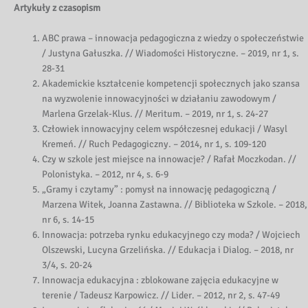
Artykuły z czasopism
ABC prawa – innowacja pedagogiczna z wiedzy o społeczeństwie
/ Justyna Gałuszka. // Wiadomości Historyczne. – 2019, nr 1, s.
28-31
Akademickie kształcenie kompetencji społecznych jako szansa
na wyzwolenie innowacyjności w działaniu zawodowym /
Marlena Grzelak-Klus. // Meritum. – 2019, nr 1, s. 24-27
Człowiek innowacyjny celem współczesnej edukacji / Wasyl
Kremeń. // Ruch Pedagogiczny. – 2014, nr 1, s. 109-120
Czy w szkole jest miejsce na innowacje? / Rafał Moczkodan. //
Polonistyka. – 2012, nr 4, s. 6-9
„Gramy i czytamy” : pomysł na innowację pedagogiczną /
Marzena Witek, Joanna Zastawna. // Biblioteka w Szkole. – 2018,
nr 6, s. 14-15
Innowacja: potrzeba rynku edukacyjnego czy moda? / Wojciech
Olszewski, Lucyna Grzelińska. // Edukacja i Dialog. – 2018, nr
3/4, s. 20-24
Innowacja edukacyjna : zblokowane zajęcia edukacyjne w
terenie / Tadeusz Karpowicz. // Lider. – 2012, nr 2, s. 47-49