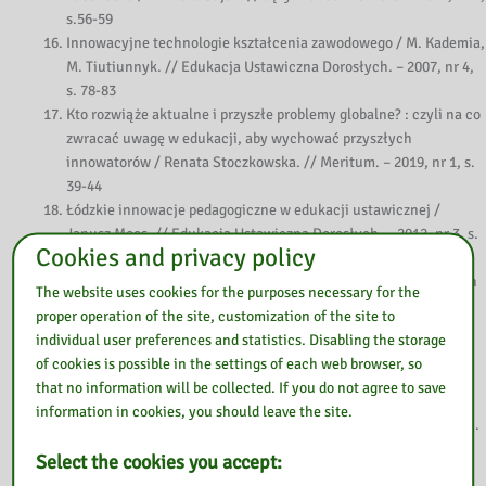
s.56-59
Innowacyjne technologie kształcenia zawodowego / M. Kademia,
M. Tiutiunnyk. // Edukacja Ustawiczna Dorosłych. – 2007, nr 4,
s. 78-83
Kto rozwiąże aktualne i przyszłe problemy globalne? : czyli na co
zwracać uwagę w edukacji, aby wychować przyszłych
innowatorów / Renata Stoczkowska. // Meritum. – 2019, nr 1, s.
39-44
Łódzkie innowacje pedagogiczne w edukacji ustawicznej /
Janusz Moos. // Edukacja Ustawiczna Dorosłych. – 2012, nr 3, s.
Cookies and privacy policy
41-54
Marginesy innowacji : kultura audiowizualna w szkole / Damian
The website uses cookies for the purposes necessary for the
Kaja. // Polonistyka. – 2012, nr 4, s. 16-21
proper operation of the site, customization of the site to
Mistrz innowacji pedagogicznych / Stefan M. Kwiatkowski. //
individual user preferences and statistics. Disabling the storage
Edukacja Ustawiczna Dorosłych. – 2018, nr 2, s. 172-173
of cookies is possible in the settings of each web browser, so
Nowe, nowsze, najnowsze / Piotr Winczewski. // Głos
that no information will be collected. If you do not agree to save
Pedagogiczny. – 2018, nr 1, s. 14-15
information in cookies, you should leave the site.
O nowoczesności przyrodniczej edukacji / Julian Piotr Sawiński.
// Fizyka w Szkole. – 2018, nr 2, s. 33-38
Select the cookies you accept:
Podróż ku innowacjom : czyli Jak przygotować się do realizacji