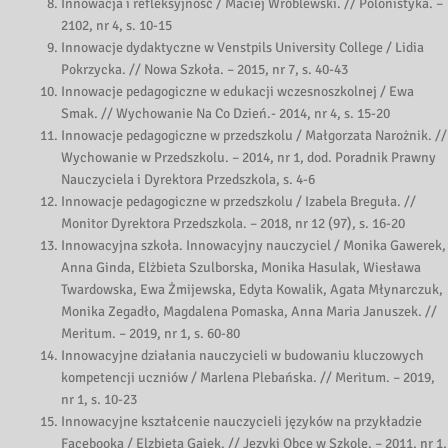
Innowacja i refleksyjność / Maciej Wróblewski. // Polonistyka. –
2102, nr 4, s. 10-15
Innowacje dydaktyczne w Venstpils University College / Lidia
Pokrzycka. // Nowa Szkoła. – 2015, nr 7, s. 40-43
Innowacje pedagogiczne w edukacji wczesnoszkolnej / Ewa
Smak. // Wychowanie Na Co Dzień.- 2014, nr 4, s. 15-20
Innowacje pedagogiczne w przedszkolu / Małgorzata Narożnik. //
Wychowanie w Przedszkolu. – 2014, nr 1, dod. Poradnik Prawny
Nauczyciela i Dyrektora Przedszkola, s. 4-6
Innowacje pedagogiczne w przedszkolu / Izabela Breguła. //
Monitor Dyrektora Przedszkola. – 2018, nr 12 (97), s. 16-20
Innowacyjna szkoła. Innowacyjny nauczyciel / Monika Gawerek,
Anna Ginda, Elżbieta Szulborska, Monika Hasulak, Wiesława
Twardowska, Ewa Żmijewska, Edyta Kowalik, Agata Młynarczuk,
Monika Zegadło, Magdalena Pomaska, Anna Maria Januszek. //
Meritum. – 2019, nr 1, s. 60-80
Innowacyjne działania nauczycieli w budowaniu kluczowych
kompetencji uczniów / Marlena Plebańska. // Meritum. – 2019,
nr 1, s. 10-23
Innowacyjne kształcenie nauczycieli języków na przykładzie
Facebooka / Elzbieta Gajek. // Języki Obce w Szkole. – 2011, nr 1,