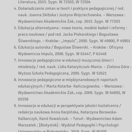
Literatura, 2015. Sygn. W 72503, W 72504
Doświadczanie zmian w teorii i praktyce pedagogicznej / red.
nauk. Joanna Skibska i Justyna Wojciechowska. – Warszawa :
Wydawnictwo Akademickie Żak, cop. 2015. Sygn. W 77203
Edukacja alternatywna : nowe teorie, modele badań i reformy :
praca naukowa / pod red. Jacka Piekarskiego i Bogusława
Śliwerskiego. – Kraków : „Impuls”, 2000. Sygn. W 49900, P 49901
Edukacja autorska / Bogusław Śliwerski. – Kraków : Oficyna
Wydawnicza Impuls, 2008. Sygn. W 61447, P 61448
Innowacje pedagogiczne w edukacji muzycznej dzieci i
młodzieży / red. nauk. Lidia Kataryńczuk-Mania. – Zielona Góra :
Wyższa Szkoła Pedagogiczna, 2000. Sygn. W 52621
Innowacje pedagogiczne w międzynarodowych raportach
edukacyjnych / Marta Kotarba- Kańczugowska. – Warszawa :
Wydawnictwo Akademickie Żak, cop. 2009. Sygn. W 64850, W
65558
Innowacje w edukacji w perspektywie jakości kształcenia /
redakcja naukowa Anna Karpińska, Katarzyna Borawska-
Kalbarczyk, Karol Kowalczuk. – Toruń : Wydawnictwo Adam
Marszałek ; [Białystok] : Wydział Pedagogiki i Psychologii
Uniwersytetu w Białymstoku, 2019. Sygn. W 80205