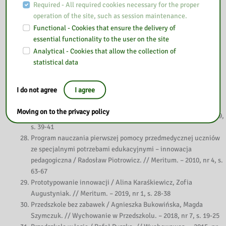
działań innowacyjnych w szkole / Maria Sykut. // Meritum. –
Required - All required cookies necessary for the proper
2019, nr 1, s. 45-50
operation of the site, such as session maintenance.
Polonista innowacyjny ≠ polonista multimedialny / Marcin
Functional - Cookies that ensure the delivery of
Jurzysta. // Polonistyka. – 2012, nr 4, s. 22-23
essential functionality to the user on the site
Polonistyczne (i nie tylko) innowacje w szkole
Analytical - Cookies that allow the collection of
ponadgimnazjalnej / Wioletta Poturała. // Język Polski w
statistical data
Liceum. – 2012/2013, nr 1, s. 73-76
Polskie szkoły szkołami dla innowatorów / Jan Fazlagić. //
I do not agree
I agree
Meritum. – 2019, nr 1, s. 2-9
Ponad horyzont – jak świadomi rodzice mogą oddolnie wpłynąć
Moving on to the privacy policy
na edukację / Joanna Obuchowska. // Życie Szkoły. – 2019, nr 9,
s. 39-41
Program nauczania pierwszej pomocy przedmedycznej uczniów
ze specjalnymi potrzebami edukacyjnymi – innowacja
pedagogiczna / Radosław Piotrowicz. // Meritum. – 2010, nr 4, s.
63-67
Prototypowanie innowacji / Alina Karaśkiewicz, Zofia
Augustyniak. // Meritum. – 2019, nr 1, s. 28-38
Przedszkole bez zabawek / Agnieszka Bukowińska, Magda
Szymczuk. // Wychowanie w Przedszkolu. – 2018, nr 7, s. 19-25