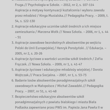
Fruga.// Psychologia w Szkole. – 2012, nr 2, s. 107-114
Aspiracje a motywy kontynuacji kształcenia i wyboru zawodu
przez młodzież / Kinga Musialska.// Pedagogika Pracy. – 2009, t.
54, s. 122-130
Aspiracje edukacyjne uczniów szkół średnich a ich miejsce
zamieszkania / Marzena Wołk // Nowa Szkoła. – 2006, nr 1, s. 44
– 51
Aspiracje zawodowe bezrobotnych absolwentów po wejściu
Polski do Unii Europejskiej / Henryk Porożyński. // Edukacja. –
2005, nr 2, s. 20-26
Aspiracje życiowe a wartości uczniów szkół średnich / Zofia
Frączek. // Nowa Szkoła. – 2009, nr 1, s. 41-47
Aspiracje życiowe i edukacyjne młodzieży wiejskiej / Dorota
Wojtczak.// Praca Socjalna. – 2007, nr 1, s. 53-73
Badanie losów absolwentów ponadgimnazjalnych szkół
zawodowych w Małopolsce / Michał Zawadzki.// Pedagogika
Pracy. – 2007, nr 51, s. 41-48
Bezpieczeństwo edukacyjne absolwentów szkół
ponadgimnazjalnych z powiatu bialskiego i miasta Biała
Podlaska zapewniane przez PWS im. Papieża Jana Pawła II w