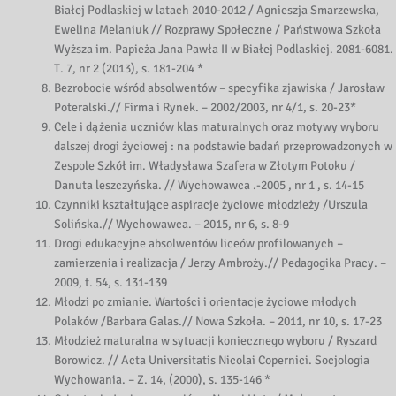
Białej Podlaskiej w latach 2010-2012 / Agnieszja Smarzewska,
Ewelina Melaniuk // Rozprawy Społeczne / Państwowa Szkoła
Wyższa im. Papieża Jana Pawła II w Białej Podlaskiej. 2081-6081.
T. 7, nr 2 (2013), s. 181-204 *
Bezrobocie wśród absolwentów – specyfika zjawiska / Jarosław
Poteralski.// Firma i Rynek. – 2002/2003, nr 4/1, s. 20-23*
Cele i dążenia uczniów klas maturalnych oraz motywy wyboru
dalszej drogi życiowej : na podstawie badań przeprowadzonych w
Zespole Szkół im. Władysława Szafera w Złotym Potoku /
Danuta leszczyńska. // Wychowawca .-2005 , nr 1 , s. 14-15
Czynniki kształtujące aspiracje życiowe młodzieży /Urszula
Solińska.// Wychowawca. – 2015, nr 6, s. 8-9
Drogi edukacyjne absolwentów liceów profilowanych –
zamierzenia i realizacja / Jerzy Ambroży.// Pedagogika Pracy. –
2009, t. 54, s. 131-139
Młodzi po zmianie. Wartości i orientacje życiowe młodych
Polaków /Barbara Galas.// Nowa Szkoła. – 2011, nr 10, s. 17-23
Młodzież maturalna w sytuacji koniecznego wyboru / Ryszard
Borowicz. // Acta Universitatis Nicolai Copernici. Socjologia
Wychowania. – Z. 14, (2000), s. 135-146 *