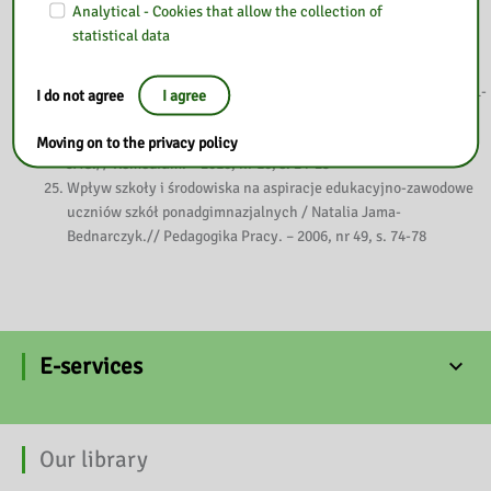
Analytical - Cookies that allow the collection of
Jeruszka.// Studia Pedagogiczne. – 2012, T. 65, s. 217-233
statistical data
Toruńscy maturzyści w sytuacji koniecznego wyboru – plany
młodzieży oraz ich realizacja / Ryszard Borowicz, Elżbieta
Brukarzewicz. // Forum Oświatowe. 0867-0323. 2002, t. 2, s. 111-
I do not agree
I agree
124
Uczniowie ostatnich klas warszawskich szkół zawodowych /
Moving on to the privacy policy
JAC.// Remedium. – 2010, nr 10, s. 24-25
Wpływ szkoły i środowiska na aspiracje edukacyjno-zawodowe
uczniów szkół ponadgimnazjalnych / Natalia Jama-
Bednarczyk.// Pedagogika Pracy. – 2006, nr 49, s. 74-78
E-services
Our library