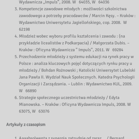
Wydawnicza „Impuls”, 2008. W 64035, W 64036
Kompetencje zawodowe młodych : możliwości szkolnictwa
zawodowego a potrzeby pracodawców / Marcin Kęsy. – Kraków :
Wydawnictwo Uniwersytetu Jagiellońskiego, cop. 2008. W
62198
Młodzież wobec wyboru profilu kształcenia i zawodu : (na
przykładzie licealistów z Podkarpacia) / Małgorzata Dubis. –
Kraków : Oficyna Wydawnicza ” Impuls”, 2011. W 69284
Przechodzenie młodzieży z systemu edukacji na rynek pracy w
Polsce : analiza kluczowych pojęć dotyczących rynku pracy u
młodzieży / Bohdan Rożnowski ; Katolicki Uniwersytet Lubelski
Jana Pawła II. Wydział Nauk Społecznych. Katedra Psychologii
Organizacji i Zarządzania. – Lublin : Wydawnictwo KUL, 2009.
W 66890
Strategie społecznego uczestnictwa młodzieży / Edyta
Mianowska. – Kraków : Oficyna Wydawnicza Impuls, 2008. W
63075, W 63076
Artykuły z czasopism
Aaaabsolwenta z synergią zatrudnię od zaraz… / Bernard