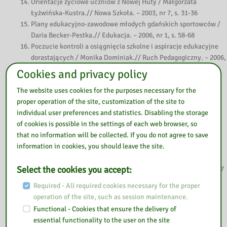
Orientacje życiowe uczniów z Nowej Huty / Małgorzata
Łyżwińska-Kustra.// Nowa Szkoła. – 2003, nr 7, s. 31-36
Plany edukacyjno-zawodowe młodych gdańskich sportowców /
Daria Becker-Pestka.// Edukacja. – 2006, nr 1, s. 58-68
Poczucie kontroli a osiągnięcia szkolne i aspiracje edukacyjne
dorastających / Monika Dominiak.// Ruch Pedagogiczny. – 2006,
nr 5/6, s. 81-91
Cookies and privacy policy
Poglądy i aspiracje życiowe uczniów / Mikołaj Jalinik.//
The website uses cookies for the purposes necessary for the
Edukacja i Dialog. – 1994, nr 6, s. 34-37
proper operation of the site, customization of the site to
Promocja osiągnięć uczniów i absolwentów szkoły / Magdalena
individual user preferences and statistics. Disabling the storage
Kreczko.// Dyrektor Szkoły. – 2007, nr 3, s. 51
of cookies is possible in the settings of each web browser, so
Przemiany aspiracji edukacyjnych młodzieży (1945-2004)
that no information will be collected. If you do not agree to save
/Małgorzata Bogaj. // Edukacja. – 2005, nr 3, s. 38-45
information in cookies, you should leave the site.
Realizacja przez dyrektora szkoły wymagania 3.2. w praktyce.
Wykorzystywanie informacji o losach absolwentów / Jan
Select the cookies you accept:
Lewandowski.// Doradca Dyrektora Szkoły. – 2012, nr 1, s. 44-47
Sytuacja na rynku pracy osób z niepełnosprawnością
Required - All required cookies necessary for the proper
intelektualną w stopniu lekkim po ukończeniu nauki w szkole
operation of the site, such as session maintenance.
zawodowej / Michał J. Gacek, Jolanta Nycz.//
Functional - Cookies that ensure the delivery of
Niepełnosprawność i Rehabilitacja. – 2014, nr 2. s. 95-106
essential functionality to the user on the site
Szkolna edukacja zawodowa w aspekcie zatrudnienia / Urszula