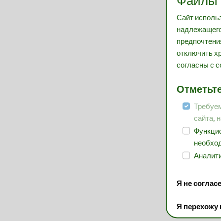
Файлы 
Сайт использ
надлежащего
предпочтения
отключить хр
согласны с с
Отметьте
Требуем
сайта, 
Функцио
необход
Аналити
Я не соглас
Я перехожу