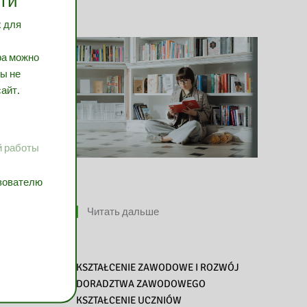
ти
х для
ра можно
вы не
айт.
й работы
ьзователю
Читать дальше
KSZTAŁCENIE ZAWODOWE I ROZWÓJ
DORADZTWA ZAWODOWEGO
KSZTAŁCENIE UCZNIÓW