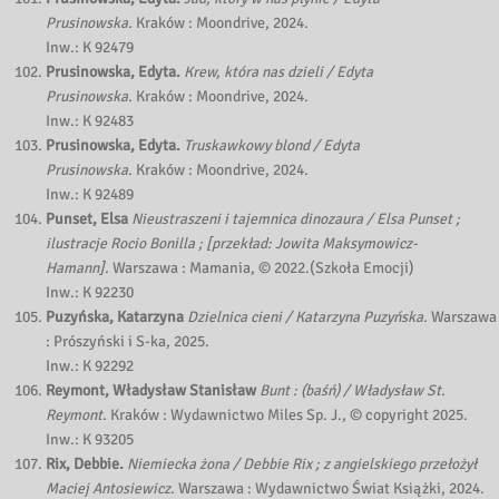
Prusinowska.
Kraków : Moondrive, 2024.
Inw.: K 92479
Prusinowska, Edyta.
Krew, która nas dzieli / Edyta
Prusinowska.
Kraków : Moondrive, 2024.
Inw.: K 92483
Prusinowska, Edyta.
Truskawkowy blond / Edyta
Prusinowska.
Kraków : Moondrive, 2024.
Inw.: K 92489
Punset, Elsa
Nieustraszeni i tajemnica dinozaura / Elsa Punset ;
ilustracje Rocio Bonilla ; [przekład: Jowita Maksymowicz-
Hamann].
Warszawa : Mamania, © 2022.(Szkoła Emocji)
Inw.: K 92230
Puzyńska, Katarzyna
Dzielnica cieni / Katarzyna Puzyńska.
Warszawa
: Prószyński i S-ka, 2025.
Inw.: K 92292
Reymont, Władysław Stanisław
Bunt : (baśń) / Władysław St.
Reymont.
Kraków : Wydawnictwo Miles Sp. J., © copyright 2025.
Inw.: K 93205
Rix, Debbie.
Niemiecka żona / Debbie Rix ; z angielskiego przełożył
Maciej Antosiewicz.
Warszawa : Wydawnictwo Świat Książki, 2024.