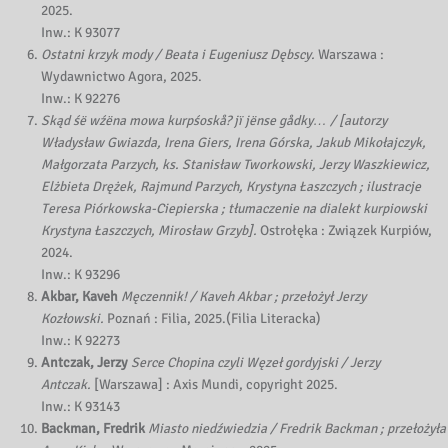
2025.
Inw.: K 93077
Ostatni krzyk mody / Beata i Eugeniusz Dębscy.
Warszawa :
Wydawnictwo Agora, 2025.
Inw.: K 92276
Skąd śë wźëna mowa kurpśoskå? jï jënse gådky… / [autorzy
Władysław Gwiazda, Irena Giers, Irena Górska, Jakub Mikołajczyk,
Małgorzata Parzych, ks. Stanisław Tworkowski, Jerzy Waszkiewicz,
Elżbieta Drężek, Rajmund Parzych, Krystyna Łaszczych ; ilustracje
Teresa Piórkowska-Ciepierska ; tłumaczenie na dialekt kurpiowski
Krystyna Łaszczych, Mirosław Grzyb].
Ostrołęka : Związek Kurpiów,
2024.
Inw.: K 93296
Akbar, Kaveh
Męczennik! / Kaveh Akbar ; przełożył Jerzy
Kozłowski.
Poznań : Filia, 2025.(Filia Literacka)
Inw.: K 92273
Antczak, Jerzy
Serce Chopina czyli Węzeł gordyjski / Jerzy
Antczak.
[Warszawa] : Axis Mundi, copyright 2025.
Inw.: K 93143
Backman, Fredrik
Miasto niedźwiedzia / Fredrik Backman ; przełożyła