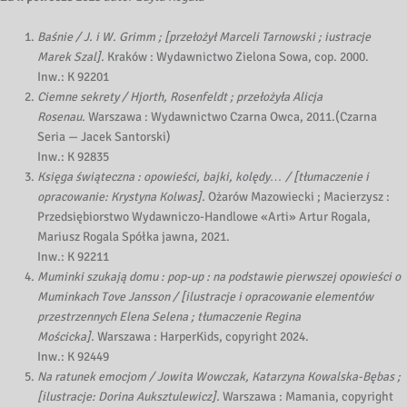
Baśnie / J. i W. Grimm ; [przełożył Marceli Tarnowski ; iustracje
Marek Szal].
Kraków : Wydawnictwo Zielona Sowa, cop. 2000.
Inw.: K 92201
Ciemne sekrety / Hjorth, Rosenfeldt ; przełożyła Alicja
Rosenau.
Warszawa : Wydawnictwo Czarna Owca, 2011.(Czarna
Seria — Jacek Santorski)
Inw.: K 92835
Księga świąteczna : opowieści, bajki, kolędy… / [tłumaczenie i
opracowanie: Krystyna Kolwas].
Ożarów Mazowiecki ; Macierzysz :
Przedsiębiorstwo Wydawniczo-Handlowe «Arti» Artur Rogala,
Mariusz Rogala Spółka jawna, 2021.
Inw.: K 92211
Muminki szukają domu : pop-up : na podstawie pierwszej opowieści o
Muminkach Tove Jansson / [ilustracje i opracowanie elementów
przestrzennych Elena Selena ; tłumaczenie Regina
Mościcka].
Warszawa : HarperKids, copyright 2024.
Inw.: K 92449
Na ratunek emocjom / Jowita Wowczak, Katarzyna Kowalska-Bębas ;
[ilustracje: Dorina Auksztulewicz].
Warszawa : Mamania, copyright