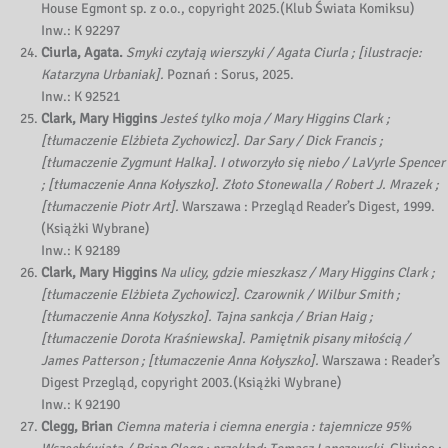
House Egmont sp. z o.o., copyright 2025.(Klub Świata Komiksu)
Inw.: K 92297
Ciurla, Agata.
Smyki czytają wierszyki / Agata Ciurla ; [ilustracje:
Katarzyna Urbaniak].
Poznań : Sorus, 2025.
Inw.: K 92521
Clark, Mary Higgins
Jesteś tylko moja / Mary Higgins Clark ;
[tłumaczenie Elżbieta Zychowicz]. Dar Sary / Dick Francis ;
[tłumaczenie Zygmunt Halka]. I otworzyło się niebo / LaVyrle Spencer
; [tłumaczenie Anna Kołyszko]. Złoto Stonewalla / Robert J. Mrazek ;
[tłumaczenie Piotr Art].
Warszawa : Przegląd Reader’s Digest, 1999.
(Książki Wybrane)
Inw.: K 92189
Clark, Mary Higgins
Na ulicy, gdzie mieszkasz / Mary Higgins Clark ;
[tłumaczenie Elżbieta Zychowicz]. Czarownik / Wilbur Smith ;
[tłumaczenie Anna Kołyszko]. Tajna sankcja / Brian Haig ;
[tłumaczenie Dorota Kraśniewska]. Pamiętnik pisany miłością /
James Patterson ; [tłumaczenie Anna Kołyszko].
Warszawa : Reader’s
Digest Przegląd, copyright 2003.(Książki Wybrane)
Inw.: K 92190
Clegg, Brian
Ciemna materia i ciemna energia : tajemnicze 95%