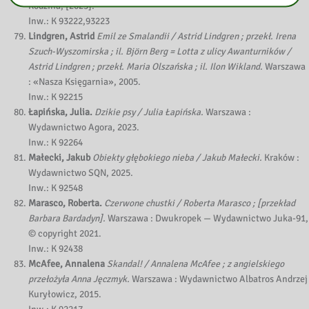
Rodzina, [2023].
Inw.: K 93222,93223
Lindgren, Astrid
Emil ze Smalandii / Astrid Lindgren ; przekł. Irena
Szuch-Wyszomirska ; il. Björn Berg = Lotta z ulicy Awanturników /
Astrid Lindgren ; przekł. Maria Olszańska ; il. Ilon Wikland.
Warszawa
: «Nasza Księgarnia», 2005.
Inw.: K 92215
Łapińska, Julia.
Dzikie psy / Julia Łapińska.
Warszawa :
Wydawnictwo Agora, 2023.
Inw.: K 92264
Małecki, Jakub
Obiekty głębokiego nieba / Jakub Małecki.
Kraków :
Wydawnictwo SQN, 2025.
Inw.: K 92548
Marasco, Roberta.
Czerwone chustki / Roberta Marasco ; [przekład
Barbara Bardadyn].
Warszawa : Dwukropek — Wydawnictwo Juka-91,
© copyright 2021.
Inw.: K 92438
McAfee, Annalena
Skandal! / Annalena McAfee ; z angielskiego
przełożyła Anna Jęczmyk.
Warszawa : Wydawnictwo Albatros Andrzej
Kuryłowicz, 2015.