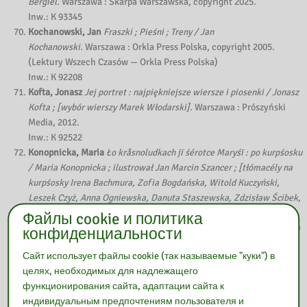
Bergiel.
Warszawa : Skarpa Warszawska, copyright 2025.
Inw.: K 93345
Kochanowski, Jan
Fraszki ; Pieśni ; Treny / Jan
Kochanowski.
Warszawa : Orkla Press Polska, copyright 2005.
(Lektury Wszech Czasów — Orkla Press Polska)
Inw.: K 92208
Kofta, Jonasz
Jej portret : najpiękniejsze wiersze i piosenki / Jonasz
Kofta ; [wybór wierszy Marek Włodarski].
Warszawa : Prószyński
Media, 2012.
Inw.: K 92522
Konopnicka, Maria
Ło kråsnoludkach jï śérotce Maryśï : po kurpśosku
/ Maria Konopnicka ; ilustrował Jan Marcin Szancer ; [tłómacély na
kurpśosky Irena Bachmura, Zofia Bogdańska, Witold Kuczyński,
Leszek Czyż, Anna Ogniewska, Danuta Staszewska, Zdzisław Ścibek,
Krystyna Opalach-Olender, Janina Kaczyńska, Jerzy Waszkiewicz,
Файлы cookie и политика
Milena Nalewajk, Henryk Gadomski, Krystyna Łaszczych, Małgorzata
конфиденциальности
Parzych, Iwona Choroszewska-Żyśk, Czesława Kaczyńska ;
Сайт использует файлы cookie (так называемые "куки") в
łopracowańe kolorystycne jï gråficne jïlustracjï Bartosz
целях, необходимых для надлежащего
Duda].
Ostrołęka : Związek Kurpiów, 2025.
функционирования сайта, адаптации сайта к
Inw.: K 93322
индивидуальным предпочтениям пользователя и
Kosmowska, Barbara
Maraton uczuć / Barbara Kosmowska.
Łódź :