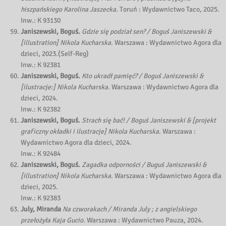
hiszpańskiego Karolina Jaszecka.
Toruń : Wydawnictwo Taco, 2025.
Inw.: K 93130
Janiszewski, Boguś.
Gdzie się podział sen? / Boguś Janiszewski &
[illustration] Nikola Kucharska.
Warszawa : Wydawnictwo Agora dla
dzieci, 2023.(Self-Reg)
Inw.: K 92381
Janiszewski, Boguś.
Kto ukradł pamięć? / Boguś Janiszewski &
[ilustracje:] Nikola Kucharska.
Warszawa : Wydawnictwo Agora dla
dzieci, 2024.
Inw.: K 92382
Janiszewski, Boguś.
Strach się bać! / Boguś Janiszewski & [projekt
graficzny okładki i ilustracje] Nikola Kucharska.
Warszawa :
Wydawnictwo Agora dla dzieci, 2024.
Inw.: K 92484
Janiszewski, Boguś.
Zagadka odporności / Buguś Janiszewski &
[illustration] Nikola Kucharska.
Warszawa : Wydawnictwo Agora dla
dzieci, 2025.
Inw.: K 92383
July, Miranda
Na czworakach / Miranda July ; z angielskiego
przełożyła Kaja Gucio.
Warszawa : Wydawnictwo Pauza, 2024.