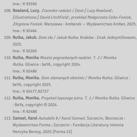
Inw.: K 93160
Rowland, Lucy.
Ziarenko radości / [text:] Lucy Rowland ;
[illustrations:] David Litchfield ; przekład Małgorzata Cebo-Foniok,
Zbigniew Foniok.
Warszawa : Amberek — Wydawnictwo Amber, 2025.
Inw.: K 92464
Rutka, Jakub.
Dom zła / Jakub Rutka.
Kraków : Znak JednymSłowem,
2025.
Inw.: K 92260
Rutka, Monika
Miasto pogrzebanych nadziei. T. 2 / Monika
Rutka.
Gliwice : beYA, copyright 2024.
Inw.: K 92486
Rutka, Monika.
Dom złamanych obietnic / Monika Rutka.
Gliwice :
beYA, copyright 2025.
Inw.: K 92477,92727
Rutka, Monika.
Przystań lepszego jutra. T. 1 / Monika Rutka.
Gliwice
: BeYa, copyright © 2024.
Inw.: K 92488
Samsel, Karol
Autodafe 8 / Karol Samsel.
Szczecin, Bezrzecze :
Wydawnictwo Forma ; Szczecin : Fundacja Literatury imienia
Henryka Berezy, 2025.(Forma 21)