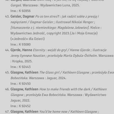
Gargaś.
Warszawa : Wydawnictwo Luna, 2025.
Inw.: K 92856
Geisler, Dagmar
Po co ten stres?! : jak radzić sobie z presją i
napięciami / Dagmar Geisler ; ilustrował Nikolai Renger ;
[tłumaczenie z j. niemieckiego: Magdalena Jałowiec].
Kielce :
Wydawnictwo Jedność, copyright 2023.(Ja i Moje Emocje)
(«Jedność» dla Dzieci)
Inw.: K 93080
Gjerde, Hanne
Eternity : wejdź do gry! / Hanne Gjerde ; ilustracje
Jenny Synnøve Naustan ; przełożyła Marta Dybula-Östholm.
Warszawa
: Kropka, 2025.
Inw.: K 92443
Glasgow, Kathleen
The Glass girl / Kathleen Glasgow ; przełożyła Ewa
Bobocińska.
Warszawa : Jaguar, 2024.
Inw.: K 92450
Glasgow, Kathleen
How to make friends with the dark / Kathleen
Glasgow ; przełożyła Ewa Bobocińska.
Warszawa : Wydawnictwo
Jaguar, 2022.
Inw.: K 92452
Glasgow, Kathleen
You’d be home now / Kathleen Glasgow ;