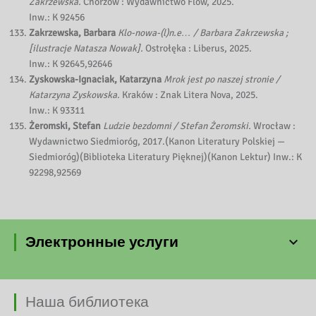
Zakrzewska.
Chorzów : Wydawnictwo Flow, 2025.
Inw.: K 92456
Zakrzewska, Barbara
Klo-nowa-(l)n.e… / Barbara Zakrzewska ;
[ilustracje Natasza Nowak].
Ostrołęka : Liberus, 2025.
Inw.: K 92645,92646
Zyskowska-Ignaciak, Katarzyna
Mrok jest po naszej stronie /
Katarzyna Zyskowska.
Kraków : Znak Litera Nova, 2025.
Inw.: K 93311
Żeromski, Stefan
Ludzie bezdomni / Stefan Żeromski.
Wrocław :
Wydawnictwo Siedmioróg, 2017.(Kanon Literatury Polskiej —
Siedmioróg)(Biblioteka Literatury Pięknej)(Kanon Lektur) Inw.: K
92298,92569
Электронные услуги
Наша библиотека