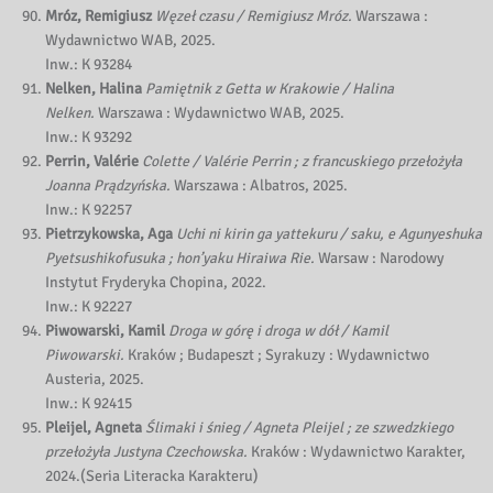
Mróz, Remigiusz
Węzeł czasu / Remigiusz Mróz.
Warszawa :
Wydawnictwo WAB, 2025.
Inw.: K 93284
Nelken, Halina
Pamiętnik z Getta w Krakowie / Halina
Nelken.
Warszawa : Wydawnictwo WAB, 2025.
Inw.: K 93292
Perrin, Valérie
Colette / Valérie Perrin ; z francuskiego przełożyła
Joanna Prądzyńska.
Warszawa : Albatros, 2025.
Inw.: K 92257
Pietrzykowska, Aga
Uchi ni kirin ga yattekuru / saku, e Agunyeshuka
Pyetsushikofusuka ; hon’yaku Hiraiwa Rie.
Warsaw : Narodowy
Instytut Fryderyka Chopina, 2022.
Inw.: K 92227
Piwowarski, Kamil
Droga w górę i droga w dół / Kamil
Piwowarski.
Kraków ; Budapeszt ; Syrakuzy : Wydawnictwo
Austeria, 2025.
Inw.: K 92415
Pleijel, Agneta
Ślimaki i śnieg / Agneta Pleijel ; ze szwedzkiego
przełożyła Justyna Czechowska.
Kraków : Wydawnictwo Karakter,
2024.(Seria Literacka Karakteru)