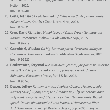
Wszechświata / Brian Clegg ; przekład: Tomasz Lanczewski.
Gliwice :
Helion, 2025.
Inw.: K 92401
Costa, Mélissa da
Cały ten błękit / Mélissa da Costa ; tłumaczenie
Łukasz Müller.
Kraków : Znak Litera Nova, 2025.
Inw.: K 92620
Crow, David
Kłamstwo bladej twarzy / David Crow ; tłumaczenie:
Adrian Stachowski.
Kraków : Wydawnictwo SQN, 2025.
Inw.: K 92419
Czerwiński, Wiesław
Od big-beatu do poezji / Wiesław «Nappe»
Czerwiński.
Warszawa : Ludowa Spółdzielnia Wydawnicza, 2025.
Inw.: K 92525
Daukszewicz, Krzysztof
Nie widziałem jeszcze, jak płaczesz : wiersze
wszystkie / Krzysztof Daukszewicz ; [obrazy i rysunki Joanna
Milewicz].
Warszawa : Prószyński i S-ka, 2022.
Inw.: K 93348
Deaver, Jeffery
Kamienna małpa / Jeffery Deaver ; [tłumaczenie
Andrzej Szulc]. Rytmy szczęścia / Jeanne Ray ; [[tłumaczenie Anna
Kołyszko]. Tango jeden / Stephen Leather ; [[tłumaczenie Michał
Ignar]. Dawno niewidziani / Susan Isaacs ; [[tłumaczenie Piotr
Art].
Warszawa : Przegląd Reader’s Digest, cop. 2003.(Książki