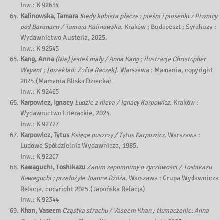
Inw.: K 92634
Kalinowska, Tamara
Kiedy kobieta płacze : pieśni i piosenki z Piwnicy
pod Baranami / Tamara Kalinowska.
Kraków ; Budapeszt ; Syrakuzy :
Wydawnictwo Austeria, 2025.
Inw.: K 92545
Kang, Anna
(Nie) jesteś mały / Anna Kang ; ilustracje Christopher
Weyant ; [przekład: Zofia Raczek].
Warszawa : Mamania, copyright
2025.(Mamania Blisko Dziecka)
Inw.: K 92465
Karpowicz, Ignacy
Ludzie z nieba / Ignacy Karpowicz.
Kraków :
Wydawnictwo Literackie, 2024.
Inw.: K 92777
Karpowicz, Tytus
Księga puszczy / Tytus Karpowicz.
Warszawa :
Ludowa Spółdzielnia Wydawnicza, 1985.
Inw.: K 92207
Kawaguchi, Toshikazu
Zanim zapomnimy o życzliwości / Toshikazu
Kawaguchi ; przełożyła Joanna Dżdża.
Warszawa : Grupa Wydawnicza
Relacja, copyright 2025.(Japońska Relacja)
Inw.: K 92344
Khan, Vaseem
Cząstka strachu / Vaseem Khan ; tłumaczenie: Anna