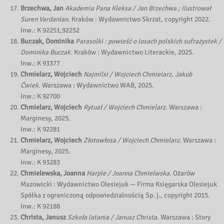
Brzechwa, Jan
Akademia Pana Kleksa / Jan Brzechwa ; ilustrował
Suren Vardanian.
Kraków : Wydawnictwo Skrzat, copyright 2022.
Inw.: K 92251,92252
Buczak, Dominika
Parasolki : powieść o losach polskich sufrażystek /
Dominika Buczak.
Kraków : Wydawnictwo Literackie, 2025.
Inw.: K 93377
Chmielarz, Wojciech
Najmilsi / Wojciech Chmielarz, Jakub
Ćwiek.
Warszawa : Wydawnictwo WAB, 2025.
Inw.: K 92700
Chmielarz, Wojciech
Rytuał / Wojciech Chmielarz.
Warszawa :
Marginesy, 2025.
Inw.: K 92281
Chmielarz, Wojciech
Złotowłosa / Wojciech Chmielarz.
Warszawa :
Marginesy, 2025.
Inw.: K 93283
Chmielewska, Joanna
Harpie / Joanna Chmielwska.
Ożarów
Mazowicki : Wydawnictwo Olesiejuk — Firma Księgarska Olesiejuk
Spółka z ograniczoną odpowiedzialnością Sp. j., copyright 2015.
Inw.: K 92188
Christa, Janusz
Szkoła latania / Janusz Christa.
Warszawa : Story