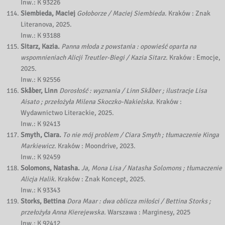
Inw.: K 93226
Siembieda, Maciej
Gołoborze / Maciej Siembieda.
Kraków : Znak
Literanova, 2025.
Inw.: K 93188
Sitarz, Kazia.
Panna młoda z powstania : opowieść oparta na
wspomnieniach Alicji Treutler-Biegi / Kazia Sitarz.
Kraków : Emocje,
2025.
Inw.: K 92556
Skåber, Linn
Dorosłość : wyznania / Linn Skåber ; ilustracje Lisa
Aisato ; przełożyła Milena Skoczko-Nakielska.
Kraków :
Wydawnictwo Literackie, 2025.
Inw.: K 92413
Smyth, Ciara.
To nie mój problem / Ciara Smyth ; tłumaczenie Kinga
Markiewicz.
Kraków : Moondrive, 2023.
Inw.: K 92459
Solomons, Natasha.
Ja, Mona Lisa / Natasha Solomons ; tłumaczenie
Alicja Halik.
Kraków : Znak Koncept, 2025.
Inw.: K 93343
Storks, Bettina
Dora Maar : dwa oblicza miłości / Bettina Storks ;
przełożyła Anna Kierejewska.
Warszawa : Marginesy, 2025
Inw.: K 92412