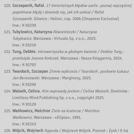
Szczepanik, Rafał.
17 śmiertelnych błędów szefa : poznaj najczęściej
popełniane błędy i dowiedz się, jak ich unikać / Rafał
Szczepanik.
Gliwice : Helion, cop. 2006.(Onepress Exclusive)
Inw.: K 92239
Tubylewicz, Katarzyna
Rówieśniczki / Katarzyna
Tubylewicz.
Warszawa : Virtualo Sp. z o.o., 2023.
Inw.: K 93219
Tung, Debbie.
Introwertyczka w głośnym świecie / Debbie Tung ;
przełożyła Joanna Kończak.
Warszawa : Nasza Księgarnia, 2024.
Inw.: K 92793
Twardoch, Szczepan
Zimne wybrzeża / Twardoch ; posłowie Łukasz
Jan Berezowski.
Warszawa : Marginesy, 2025.
Inw.: K 93290
Walasik, Celina.
Kim naprawdę jestem / Celina Walasik.
Dominów :
Limitless Mind Publishing Sp. z o.o., copyright 2025.
Inw.: K 93129
Wańkowicz, Melchior
Ziele na kraterze / Melchior
Wańkowicz.
Warszawa : «Elipsa», 1991.
Inw.: K 92243
Wójcik, Wojciech
Kapsuła / Wojciech Wójcik.
Poznań : Zysk i S-ka