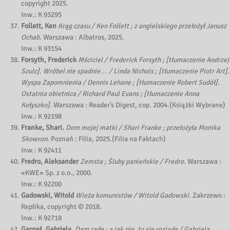
copyright 2025.
Inw.: K 93295
Follett, Ken
Krąg czasu / Ken Follett ; z angielskiego przełożył Janusz
Ochab.
Warszawa : Albatros, 2025.
Inw.: K 93154
Forsyth, Frederick
Mściciel / Frederick Forsyth ; [tłumaczenie Andrzej
Szulc]. Wróbel nie spadnie… / Linda Nichols ; [tłumaczenie Piotr Art].
Wyspa Zapomnienia / Dennis Lehane ; [tłumaczenie Robert Sudół].
Ostatnia obietnica / Richard Paul Evans ; [tłumaczenie Anna
Kołyszko].
Warszawa : Reader’s Digest, cop. 2004.(Książki Wybrane)
Inw.: K 92198
Franke, Shari.
Dom mojej matki / Shari Franke ; przełożyła Monika
Skowron.
Poznań : Filia, 2025.(Filia na Faktach)
Inw.: K 92411
Fredro, Aleksander
Zemsta ; Śluby panieńskie / Fredro.
Warszawa :
«KWE» Sp. z o.o., 2000.
Inw.: K 92200
Gadowski, Witold
Wieża komunistów / Witold Gadowski.
Zakrzewo :
Replika, copyright © 2018.
Inw.: K 92718
Gargaś, Gabriela.
Dam radę : a jak nie, to się rozjadę / Gabriela