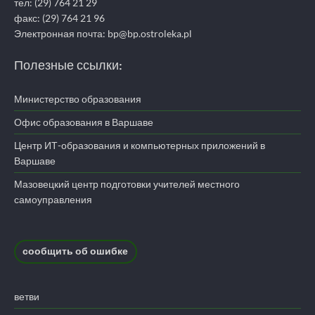
тел: (29) 764 21 29
факс: (29) 764 21 96
Электронная почта: bp@bp.ostroleka.pl
Полезные ссылки:
Министерство образования
Офис образования в Варшаве
Центр ИТ-образования и компьютерных приложений в
Варшаве
Мазовецкий центр подготовки учителей местного
самоуправления
сообщить об ошибке
ветви