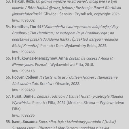
Hajkuś, Róża.
Co głowie wyjdzie na zdrowie? : mózg wie i o tym
opowie / Róża Hajkuś @roza_hajkus ; ilustracje: Paweł Gierliński
@pawelgierlinski.
Gliwice : Sensus : Czytalisek, copyright 2025.
Inw.: K 93002
Hamilton, Tim
451° Fahrenheita : autoryzowana adaptacja / Ray
Bradbury ; Tim Hamilton ; ze wstępem Raya Bradbury’ego ; na
podstawie przekładu Adama Kaski ; [przekład wstępu i redakcja
Błażej Kemnitz].
Poznań : Dom Wydawniczy Rebis, 2025.
Inw.: K 92466
Harłukowicz-Niemczynow, Anna
Zostań ile chcesz / Anna H.
Niemczynow.
Poznań : Wydawnictwo Filia, 2018.
Inw.: K 93116
Hoover, Colleen
It starts with us / Colleen Hoover ; tłumaczenie
Aleksandra Żak.
Kraków : Otwarte, 2022.
Inw.: K 92439
Hurst, Daniel.
Zemsta rodziców / Daniel Hurst ; przełożyła Klaudia
Wyrwińska.
Poznań : Filia, 2024.(Mroczna Strona — Wydawnictwo
Filia)
Inw.: K 92286
Isern, Susanna
Kupa, siku, bąk : łazienkowy poradnik / [tekst]
Susanna Isern ; [ilustracje] Mar Ferrero ; przekład z języka