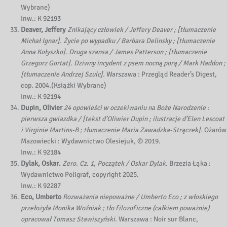
Wybrane)
Inw.: K 92193
Deaver, Jeffery
Znikający człowiek / Jeffery Deaver ; [tłumaczenie
Michał Ignar]. Życie po wypadku / Barbara Delinsky ; [tłumaczenie
Anna Kołyszko]. Druga szansa / James Patterson ; [tłumaczenie
Grzegorz Gortat]. Dziwny incydent z psem nocną porą / Mark Haddon ;
[tłumaczenie Andrzej Szulc].
Warszawa : Przegląd Reader’s Digest,
cop. 2004.(Książki Wybrane)
Inw.: K 92194
Dupin, Olivier
24 opowieści w oczekiwaniu na Boże Narodzenie :
pierwsza gwiazdka / [tekst d’Oliwier Dupin ; ilustracje d’Elen Lescoat
i Virginie Martins-B ; tłumaczenie Maria Zawadzka-Strączek].
Ożarów
Mazowiecki : Wydawnictwo Olesiejuk, © 2019.
Inw.: K 92184
Dylak, Oskar.
Zero. Cz. 1, Początek / Oskar Dylak.
Brzezia Łąka :
Wydawnictwo Poligraf, copyright 2025.
Inw.: K 92287
Eco, Umberto
Rozważania niepoważne / Umberto Eco ; z włoskiego
przełożyła Monika Woźniak ; tło filozoficzne (całkiem poważnie)
opracował Tomasz Stawiszyński.
Warszawa : Noir sur Blanc,