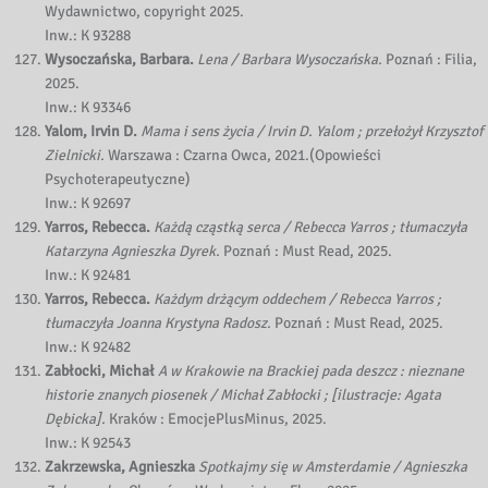
Wydawnictwo, copyright 2025.
Inw.: K 93288
Wysoczańska, Barbara.
Lena / Barbara Wysoczańska.
Poznań : Filia,
2025.
Inw.: K 93346
Yalom, Irvin D.
Mama i sens życia / Irvin D. Yalom ; przełożył Krzysztof
Zielnicki.
Warszawa : Czarna Owca, 2021.(Opowieści
Psychoterapeutyczne)
Inw.: K 92697
Yarros, Rebecca.
Każdą cząstką serca / Rebecca Yarros ; tłumaczyła
Katarzyna Agnieszka Dyrek.
Poznań : Must Read, 2025.
Inw.: K 92481
Yarros, Rebecca.
Każdym drżącym oddechem / Rebecca Yarros ;
tłumaczyła Joanna Krystyna Radosz.
Poznań : Must Read, 2025.
Inw.: K 92482
Zabłocki, Michał
A w Krakowie na Brackiej pada deszcz : nieznane
historie znanych piosenek / Michał Zabłocki ; [ilustracje: Agata
Dębicka].
Kraków : EmocjePlusMinus, 2025.
Inw.: K 92543
Zakrzewska, Agnieszka
Spotkajmy się w Amsterdamie / Agnieszka