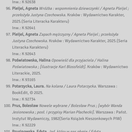
Inw.: K 92638
Pleijel, Agneta
Wróżba : wspomnienia dziewczynki / Agneta Pleijel ;
przełożyła Justyna Czechowska.
Kraków : Wydawnictwo Karakter,
2025.(Seria Literacka Karakteru)
Inw.: K 92641
Pleijel, Agneta
Zapach mężczyzny / Agneta Pleijel ; przełożyła
Justyna Czechowska.
Kraków : Wydawnictwo Karakter, 2025.(Seria
Literacka Karakteru)
Inw.: K 92643
Poświatowska, Halina
Opowieść dla przyjaciela / Halina
Poświatowska ; [ilustracje Karl Blossfeldt].
Kraków : Wydawnictwo
Literackie, 2025.
Inw.: K 93165
Potarzycka, Laura.
Na kolana / Laura Potarzycka.
Warszawa :
BookEdit, © 2025.
Inw.: K 92734
Prus, Bolesław
Nowele wybrane / Bolesław Prus ; [wybór Wanda
Jesionowska ; posł. i przypisy Marian Płachecki].
Warszawa : Państ.
Instytut Wydawniczy, 1982(Seria Książek Kieszonkowych PIW)
Inw.: K 92229
Prusinowska, Edyta.
Jad, który w nas płynie / Edyta