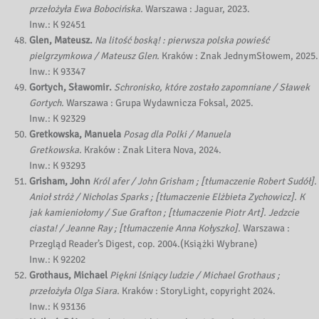
przełożyła Ewa Bobocińska.
Warszawa : Jaguar, 2023.
Inw.: K 92451
Glen, Mateusz.
Na litość boską! : pierwsza polska powieść
pielgrzymkowa / Mateusz Glen.
Kraków : Znak JednymSłowem, 2025.
Inw.: K 93347
Gortych, Sławomir.
Schronisko, które zostało zapomniane / Sławek
Gortych.
Warszawa : Grupa Wydawnicza Foksal, 2025.
Inw.: K 92329
Gretkowska, Manuela
Posag dla Polki / Manuela
Gretkowska.
Kraków : Znak Litera Nova, 2024.
Inw.: K 93293
Grisham, John
Król afer / John Grisham ; [tłumaczenie Robert Sudół].
Anioł stróż / Nicholas Sparks ; [tłumaczenie Elżbieta Zychowicz]. K
jak kamieniołomy / Sue Grafton ; [tłumaczenie Piotr Art]. Jedzcie
ciasta! / Jeanne Ray ; [tłumaczenie Anna Kołyszko].
Warszawa :
Przegląd Reader’s Digest, cop. 2004.(Książki Wybrane)
Inw.: K 92202
Grothaus, Michael
Piękni lśniący ludzie / Michael Grothaus ;
przełożyła Olga Siara.
Kraków : StoryLight, copyright 2024.
Inw.: K 93136