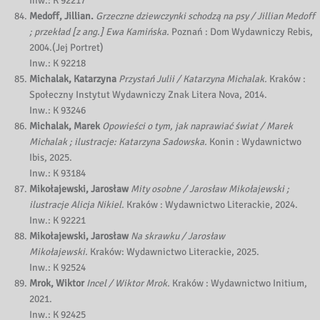
Inw.: K 92217
Medoff, Jillian.
Grzeczne dziewczynki schodzą na psy / Jillian Medoff
; przekład [z ang.] Ewa Kamińska.
Poznań : Dom Wydawniczy Rebis,
2004.(Jej Portret)
Inw.: K 92218
Michalak, Katarzyna
Przystań Julii / Katarzyna Michalak.
Kraków :
Społeczny Instytut Wydawniczy Znak Litera Nova, 2014.
Inw.: K 93246
Michalak, Marek
Opowieści o tym, jak naprawiać świat / Marek
Michalak ; ilustracje: Katarzyna Sadowska.
Konin : Wydawnictwo
Ibis, 2025.
Inw.: K 93184
Mikołajewski, Jarosław
Mity osobne / Jarosław Mikołajewski ;
ilustracje Alicja Nikiel.
Kraków : Wydawnictwo Literackie, 2024.
Inw.: K 92221
Mikołajewski, Jarosław
Na skrawku / Jarosław
Mikołajewski.
Kraków: Wydawnictwo Literackie, 2025.
Inw.: K 92524
Mrok, Wiktor
Incel / Wiktor Mrok.
Kraków : Wydawnictwo Initium,
2021.
Inw.: K 92425