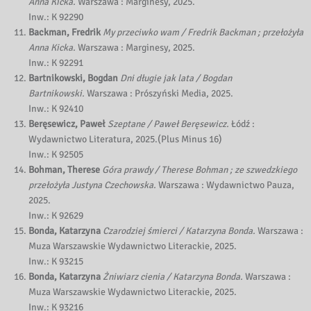
Anna Kicka.
Warszawa : Marginesy, 2025.
Inw.: K 92290
Backman, Fredrik
My przeciwko wam / Fredrik Backman ; przełożyła
Anna Kicka.
Warszawa : Marginesy, 2025.
Inw.: K 92291
Bartnikowski, Bogdan
Dni długie jak lata / Bogdan
Bartnikowski.
Warszawa : Prószyński Media, 2025.
Inw.: K 92410
Beręsewicz, Paweł
Szeptane / Paweł Beręsewicz.
Łódź :
Wydawnictwo Literatura, 2025.(Plus Minus 16)
Inw.: K 92505
Bohman, Therese
Góra prawdy / Therese Bohman ; ze szwedzkiego
przełożyła Justyna Czechowska.
Warszawa : Wydawnictwo Pauza,
2025.
Inw.: K 92629
Bonda, Katarzyna
Czarodziej śmierci / Katarzyna Bonda.
Warszawa :
Muza Warszawskie Wydawnictwo Literackie, 2025.
Inw.: K 93215
Bonda, Katarzyna
Żniwiarz cienia / Katarzyna Bonda.
Warszawa :
Muza Warszawskie Wydawnictwo Literackie, 2025.
Inw.: K 93216