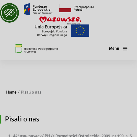
Menu
Home
Pisali o nas
Pisali o nas
Akt wmurowany
/ PH // Rozmaitości Ostrołęckie, 2009, nr 199, s. 3.