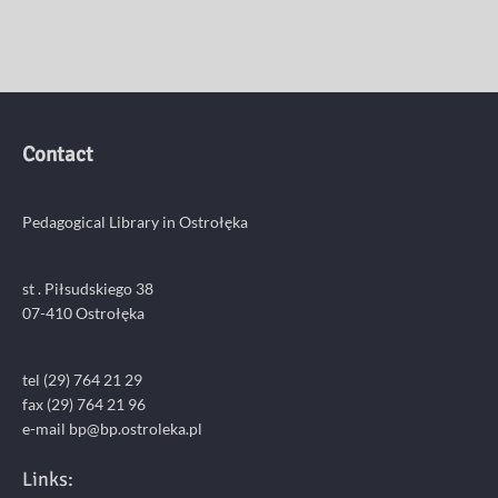
Contact
Pedagogical Library in Ostrołęka
st . Piłsudskiego 38
07-410 Ostrołęka
tel (29) 764 21 29
fax (29) 764 21 96
e-mail bp@bp.ostroleka.pl
Links: