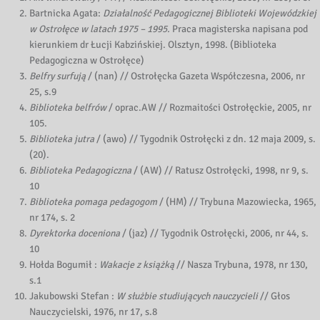
Bartnicka Agata:
Działalność Pedagogicznej Biblioteki Wojewódzkiej
w Ostrołęce w latach 1975 – 1995.
Praca magisterska napisana pod
kierunkiem dr Łucji Kabzińskiej. Olsztyn, 1998. (Biblioteka
Pedagogiczna w Ostrołęce)
Belfry surfują
/ (nan) // Ostrołęcka Gazeta Współczesna, 2006, nr
25, s.9
Biblioteka belfrów
/ oprac.AW // Rozmaitości Ostrołęckie, 2005, nr
105.
Biblioteka jutra
/ (awo) // Tygodnik Ostrołęcki z dn. 12 maja 2009, s.
(20).
Biblioteka Pedagogiczna
/ (AW) // Ratusz Ostrołęcki, 1998, nr 9, s.
10
Biblioteka pomaga pedagogom
/ (HM) // Trybuna Mazowiecka, 1965,
nr 174, s. 2
Dyrektorka doceniona
/ (jaz) // Tygodnik Ostrołęcki, 2006, nr 44, s.
10
Hołda Bogumił :
Wakacje z książką
// Nasza Trybuna, 1978, nr 130,
s.1
Jakubowski Stefan :
W służbie studiujących nauczycieli
// Głos
Nauczycielski, 1976, nr 17, s.8