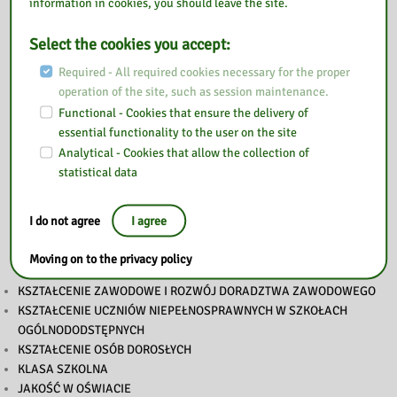
information in cookies, you should leave the site.
Select the cookies you accept:
Required - All required cookies necessary for the proper
operation of the site, such as session maintenance.
Functional - Cookies that ensure the delivery of
essential functionality to the user on the site
Analytical - Cookies that allow the collection of
statistical data
Also read
I do not agree
I agree
Moving on to the privacy policy
KSZTAŁCENIE ZAWODOWE I ROZWÓJ DORADZTWA ZAWODOWEGO
KSZTAŁCENIE UCZNIÓW NIEPEŁNOSPRAWNYCH W SZKOŁACH
OGÓLNODODSTĘPNYCH
KSZTAŁCENIE OSÓB DOROSŁYCH
KLASA SZKOLNA
JAKOŚĆ W OŚWIACIE