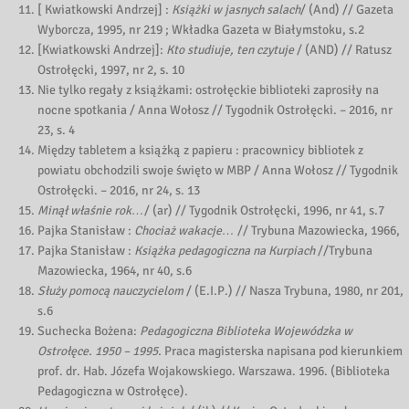
[ Kwiatkowski Andrzej] :
Książki w jasnych salach
/ (And) // Gazeta
Wyborcza, 1995, nr 219 ; Wkładka Gazeta w Białymstoku, s.2
[Kwiatkowski Andrzej]:
Kto studiuje, ten czytuje
/ (AND) // Ratusz
Ostrołęcki, 1997, nr 2, s. 10
Nie tylko regały z książkami: ostrołęckie biblioteki zaprosiły na
nocne spotkania / Anna Wołosz // Tygodnik Ostrołęcki. – 2016, nr
23, s. 4
Między tabletem a książką z papieru : pracownicy bibliotek z
powiatu obchodzili swoje święto w MBP / Anna Wołosz // Tygodnik
Ostrołęcki. – 2016, nr 24, s. 13
Minął właśnie rok…
/ (ar) // Tygodnik Ostrołęcki, 1996, nr 41, s.7
Pajka Stanisław :
Chociaż wakacje…
// Trybuna Mazowiecka, 1966,
Pajka Stanisław :
Książka pedagogiczna na Kurpiach
//Trybuna
Mazowiecka, 1964, nr 40, s.6
Służy pomocą nauczycielom
/ (E.I.P.) // Nasza Trybuna, 1980, nr 201,
s.6
Suchecka Bożena:
Pedagogiczna Biblioteka Wojewódzka w
Ostrołęce. 1950 – 1995.
Praca magisterska napisana pod kierunkiem
prof. dr. Hab. Józefa Wojakowskiego. Warszawa. 1996. (Biblioteka
Pedagogiczna w Ostrołęce).