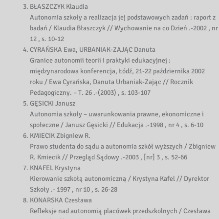
BŁASZCZYK Klaudia
Autonomia szkoły a realizacja jej podstawowych zadań : raport z
badań / Klaudia Błaszczyk // Wychowanie na co Dzień .-2002 , nr
12 , s. 10-12
CYRAŃSKA Ewa, URBANIAK-ZAJĄC Danuta
Granice autonomii teorii i praktyki edukacyjnej :
międzynarodowa konferencja, Łódź, 21-22 października 2002
roku / Ewa Cyrańska, Danuta Urbaniak-Zając // Rocznik
Pedagogiczny. – T. 26 .-(2003) , s. 103-107
GĘSICKI Janusz
Autonomia szkoły – uwarunkowania prawne, ekonomiczne i
społeczne / Janusz Gęsicki // Edukacja .-1998 , nr 4 , s. 6-10
KMIECIK Zbigniew R.
Prawo studenta do sądu a autonomia szkół wyższych / Zbigniew
R. Kmiecik // Przegląd Sądowy .-2003 , [nr] 3 , s. 52-66
KNAFEL Krystyna
Kierowanie szkołą autonomiczną / Krystyna Kafel // Dyrektor
Szkoły .- 1997 , nr 10 , s. 26-28
KONARSKA Czesława
Refleksje nad autonomią placówek przedszkolnych / Czesława