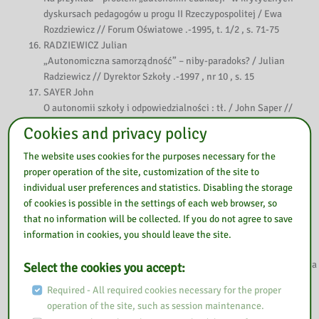
dyskursach pedagogów u progu II Rzeczypospolitej / Ewa
Rozdziewicz // Forum Oświatowe .-1995, t. 1/2 , s. 71-75
RADZIEWICZ Julian
„Autonomiczna samorządność” – niby-paradoks? / Julian
Radziewicz // Dyrektor Szkoły .-1997 , nr 10 , s. 15
SAYER John
O autonomii szkoły i odpowiedzialności : tł. / John Saper //
Dyrektor Szkoły .-1997 , nr 10 , s. 3-6
Cookies and privacy policy
SKUBACZ Alicja
Gdzie są granice autonomii szkół? / Alicja Skubacz, Jerzy Duda
The website uses cookies for the purposes necessary for the
// Dyrektor Szkoły .-1997 , nr 10 , s. 29-32
proper operation of the site, customization of the site to
STRYCHARSKA Berta
individual user preferences and statistics. Disabling the storage
Autorska Szkoła Samorozwoju we Wrocławiu jako placówka
of cookies is possible in the settings of each web browser, so
autonomiczna / Berta Strycharska // Edukacja .-1998 , nr 4 , s.
that no information will be collected. If you do not agree to save
15-19
information in cookies, you should leave the site.
ŚLIWERSKI Bogusław
Autonomia szkół w Europie / Bogusław Śliwerski // Nowa Szkoła
Select the cookies you accept:
.-2000 , nr 2 , s. 45-53
Required - All required cookies necessary for the proper
WENZEL Hartmut
operation of the site, such as session maintenance.
Autonomia szkoły a reforma oświaty / Hartmut Wenzel ; tł. z