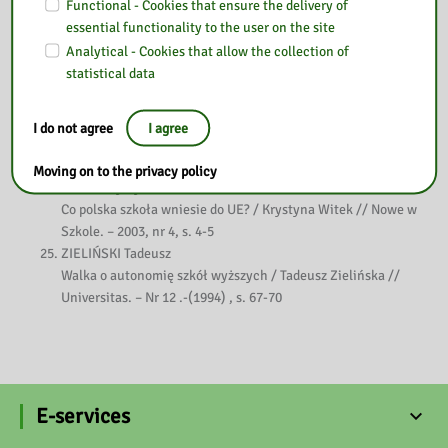
Functional - Cookies that ensure the delivery of
niem. Edyta Brudnik // Dyrektor Szkoły .-1996 , nr 10 , s. 13-17
essential functionality to the user on the site
WESOŁOWSKA Eugenia Anna
Analytical - Cookies that allow the collection of
Unifikacja (wymagań) a autonomia (realizacji) procesów
statistical data
edukacyjnych w krajach europejskich / Eugenia Anna
Wesołowska // Edukacja Dorosłych .-1999 , nr 2 , s. 39-47
WITEK Krystyna
I do not agree
I agree
Autonomia reformowanej szkoły / Krystyna Witek // Nowe w
Szkole. – 2000/2001, nr 3, s. 25-27
Moving on to the privacy policy
WITEK Krystyna
Co polska szkoła wniesie do UE? / Krystyna Witek // Nowe w
Szkole. – 2003, nr 4, s. 4-5
ZIELIŃSKI Tadeusz
Walka o autonomię szkół wyższych / Tadeusz Zielińska //
Universitas. – Nr 12 .-(1994) , s. 67-70
E-services