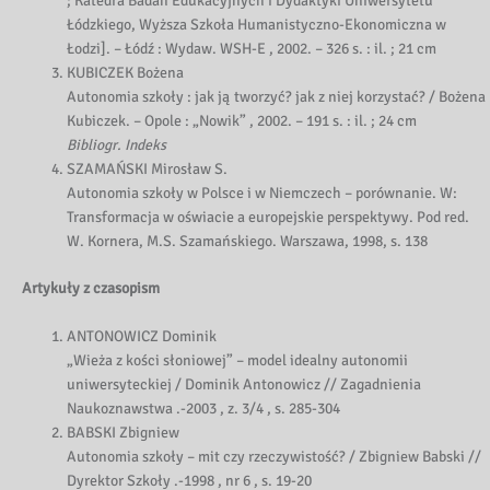
; Katedra Badań Edukacyjnych i Dydaktyki Uniwersytetu
Łódzkiego, Wyższa Szkoła Humanistyczno-Ekonomiczna w
Łodzi]. – Łódź : Wydaw. WSH-E , 2002. – 326 s. : il. ; 21 cm
KUBICZEK Bożena
Autonomia szkoły : jak ją tworzyć? jak z niej korzystać? / Bożena
Kubiczek. – Opole : „Nowik” , 2002. – 191 s. : il. ; 24 cm
Bibliogr. Indeks
SZAMAŃSKI Mirosław S.
Autonomia szkoły w Polsce i w Niemczech – porównanie. W:
Transformacja w oświacie a europejskie perspektywy. Pod red.
W. Kornera, M.S. Szamańskiego. Warszawa, 1998, s. 138
Artykuły z czasopism
ANTONOWICZ Dominik
„Wieża z kości słoniowej” – model idealny autonomii
uniwersyteckiej / Dominik Antonowicz // Zagadnienia
Naukoznawstwa .-2003 , z. 3/4 , s. 285-304
BABSKI Zbigniew
Autonomia szkoły – mit czy rzeczywistość? / Zbigniew Babski //
Dyrektor Szkoły .-1998 , nr 6 , s. 19-20