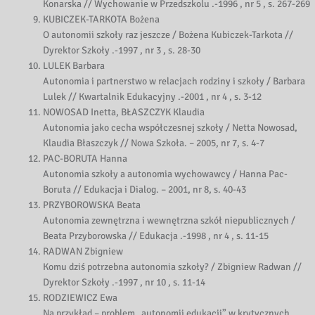
Konarska // Wychowanie w Przedszkolu .-1996 , nr 5 , s. 267-269
KUBICZEK-TARKOTA Bożena
O autonomii szkoły raz jeszcze / Bożena Kubiczek-Tarkota //
Dyrektor Szkoły .-1997 , nr 3 , s. 28-30
LULEK Barbara
Autonomia i partnerstwo w relacjach rodziny i szkoły / Barbara
Lulek // Kwartalnik Edukacyjny .-2001 , nr 4 , s. 3-12
NOWOSAD Inetta, BŁASZCZYK Klaudia
Autonomia jako cecha współczesnej szkoły / Netta Nowosad,
Klaudia Błaszczyk // Nowa Szkoła. – 2005, nr 7, s. 4-7
PAC-BORUTA Hanna
Autonomia szkoły a autonomia wychowawcy / Hanna Pac-
Boruta // Edukacja i Dialog. – 2001, nr 8, s. 40-43
PRZYBOROWSKA Beata
Autonomia zewnętrzna i wewnętrzna szkół niepublicznych /
Beata Przyborowska // Edukacja .-1998 , nr 4 , s. 11-15
RADWAN Zbigniew
Komu dziś potrzebna autonomia szkoły? / Zbigniew Radwan //
Dyrektor Szkoły .-1997 , nr 10 , s. 11-14
RODZIEWICZ Ewa
Na przykład – problem „autonomii edukacji” w krytycznych