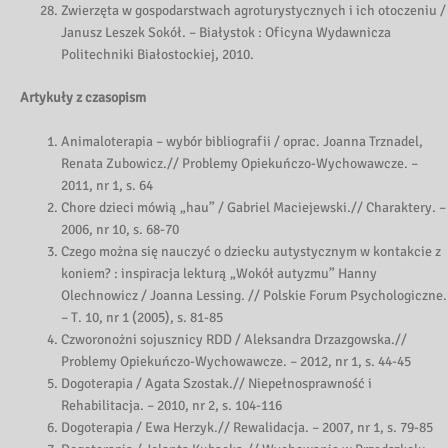
Zwierzęta w gospodarstwach agroturystycznych i ich otoczeniu /
Janusz Leszek Sokół. – Białystok : Oficyna Wydawnicza
Politechniki Białostockiej, 2010.
Artykuły z czasopism
Animaloterapia – wybór bibliografii / oprac. Joanna Trznadel,
Renata Zubowicz.// Problemy Opiekuńczo-Wychowawcze. –
2011, nr 1, s. 64
Chore dzieci mówią „hau” / Gabriel Maciejewski.// Charaktery. –
2006, nr 10, s. 68-70
Czego można się nauczyć o dziecku autystycznym w kontakcie z
koniem? : inspiracja lekturą „Wokół autyzmu” Hanny
Olechnowicz / Joanna Lessing. // Polskie Forum Psychologiczne.
– T. 10, nr 1 (2005), s. 81-85
Czworonożni sojusznicy RDD / Aleksandra Drzazgowska.//
Problemy Opiekuńczo-Wychowawcze. – 2012, nr 1, s. 44-45
Dogoterapia / Agata Szostak.// Niepełnosprawność i
Rehabilitacja. – 2010, nr 2, s. 104-116
Dogoterapia / Ewa Herzyk.// Rewalidacja. – 2007, nr 1, s. 79-85