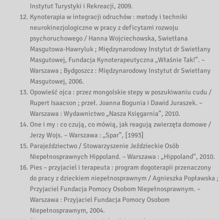
Instytut Turystyki i Rekreacji, 2009.
Kynoterapia w integracji odruchów : metody i techniki
neurokinezjologiczne w pracy z deficytami rozwoju
psychoruchowego / Hanna Wojciechowska, Swietłana
Masgutowa-Hawryluk ; Międzynarodowy Instytut dr Swietłany
Masgutowej, Fundacja Kynoterapeutyczna „Właśnie Tak!”. –
Warszawa ; Bydgoszcz : Międzynarodowy Instytut dr Swietłany
Masgutowej, 2006.
Opowieść ojca : przez mongolskie stepy w poszukiwaniu cudu /
Rupert Isaacson ; przeł. Joanna Bogunia i Dawid Juraszek. –
Warszawa : Wydawnictwo „Nasza Księgarnia”, 2010.
One i my : co czują, co mówią, jak reagują zwierzęta domowe /
Jerzy Wojs. – Warszawa : „Spar”, [1993]
Parajeździectwo / Stowarzyszenie Jeździeckie Osób
Niepełnosprawnych Hippoland. – Warszawa : „Hippoland”, 2010.
Pies – przyjaciel i terapeuta : program dogoterapii przenaczony
do pracy z dzieckiem niepełnosprawnym / Agnieszka Popławska ;
Przyjaciel Fundacja Pomocy Osobom Niepełnosprawnym. –
Warszawa : Przyjaciel Fundacja Pomocy Osobom
Niepełnosprawnym, 2004.