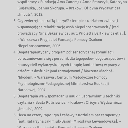
współpracy z Fundacją Ama Canem) / Anna Franczyk, Katarzyna
Krajewska, Joanna Skorupa. – Kraków : Oficyna Wydawnicza
„Impuls”, 2012.
Czy zwierzęta potrafią leczyć? : terapie z udziałem zwierząt
wspomagające rehabilitację osób niepełnosprawnych / [red.
prowadzący Nina Bekasiewicz ; aut. Wioletta Bartkiewicz et al.].
– Warszawa : Przyjaciel Fundacja Pomocy Osobom
Niepełnosprawnym, 2006.
Dogoterapeutyczny program polisensorycznej stymulacji
porozumiewania się : poradnik dla logopedów, dogoterapeutów i
nauczycieli wykorzystujących terapię kontaktową w pracy z
dziećmi z dysfunkcjami rozwojowymi / Marzena Machoś-
Nikodem. – Warszawa : Centrum Metodyczne Pomocy
Psychologiczno-Pedagogicznej Ministerstwa Edukacji
Narodowej, 2007.
Dogoterapia we wspomaganiu nauki i usprawnianiu techniki
czytania / Beata Kulisiewicz. – Kraków : Oficyna Wydawnicza
„Impuls”, 2009.
Heca na cztery łapy : gry i zabawy z udziałem psa terapeuty /
[aut. Katarzyna Jakimiuk-Baran, Mirosława Lewandowska]. –
Warszawa : Przyjaciel – Fundacja Pomocy Osobom