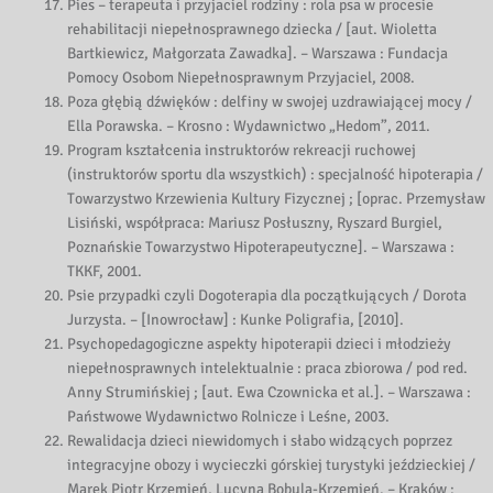
Pies – terapeuta i przyjaciel rodziny : rola psa w procesie
rehabilitacji niepełnosprawnego dziecka / [aut. Wioletta
Bartkiewicz, Małgorzata Zawadka]. – Warszawa : Fundacja
Pomocy Osobom Niepełnosprawnym Przyjaciel, 2008.
Poza głębią dźwięków : delfiny w swojej uzdrawiającej mocy /
Ella Porawska. – Krosno : Wydawnictwo „Hedom”, 2011.
Program kształcenia instruktorów rekreacji ruchowej
(instruktorów sportu dla wszystkich) : specjalność hipoterapia /
Towarzystwo Krzewienia Kultury Fizycznej ; [oprac. Przemysław
Lisiński, współpraca: Mariusz Posłuszny, Ryszard Burgiel,
Poznańskie Towarzystwo Hipoterapeutyczne]. – Warszawa :
TKKF, 2001.
Psie przypadki czyli Dogoterapia dla początkujących / Dorota
Jurzysta. – [Inowrocław] : Kunke Poligrafia, [2010].
Psychopedagogiczne aspekty hipoterapii dzieci i młodzieży
niepełnosprawnych intelektualnie : praca zbiorowa / pod red.
Anny Strumińskiej ; [aut. Ewa Czownicka et al.]. – Warszawa :
Państwowe Wydawnictwo Rolnicze i Leśne, 2003.
Rewalidacja dzieci niewidomych i słabo widzących poprzez
integracyjne obozy i wycieczki górskiej turystyki jeździeckiej /
Marek Piotr Krzemień, Lucyna Bobula-Krzemień. – Kraków :