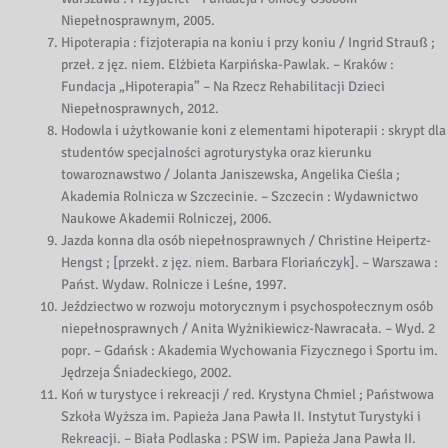
Niepełnosprawnym, 2005.
Hipoterapia : fizjoterapia na koniu i przy koniu / Ingrid Strauß ;
przeł. z jęz. niem. Elżbieta Karpińska-Pawlak. – Kraków :
Fundacja „Hipoterapia” – Na Rzecz Rehabilitacji Dzieci
Niepełnosprawnych, 2012.
Hodowla i użytkowanie koni z elementami hipoterapii : skrypt dla
studentów specjalności agroturystyka oraz kierunku
towaroznawstwo / Jolanta Janiszewska, Angelika Cieśla ;
Akademia Rolnicza w Szczecinie. – Szczecin : Wydawnictwo
Naukowe Akademii Rolniczej, 2006.
Jazda konna dla osób niepełnosprawnych / Christine Heipertz-
Hengst ; [przekł. z jęz. niem. Barbara Floriańczyk]. – Warszawa :
Państ. Wydaw. Rolnicze i Leśne, 1997.
Jeździectwo w rozwoju motorycznym i psychospołecznym osób
niepełnosprawnych / Anita Wyżnikiewicz-Nawracała. – Wyd. 2
popr. – Gdańsk : Akademia Wychowania Fizycznego i Sportu im.
Jędrzeja Śniadeckiego, 2002.
Koń w turystyce i rekreacji / red. Krystyna Chmiel ; Państwowa
Szkoła Wyższa im. Papieża Jana Pawła II. Instytut Turystyki i
Rekreacji. – Biała Podlaska : PSW im. Papieża Jana Pawła II.