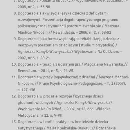
Dogoterapia / Jolanta Kubacka.// Wychowanie w Przedszkolu. –
2008, nr 2, s. 55-56
Dogoterapia a akwizycja języka dziecka z deficytami
rozwojowymi. Prezentacja dogoterapeutycznego programu
polisensorycznej stymulacji porozumiewania się / Marzena
Machoś-Nikodem.// Rewalidacja. – 2006, nr 2, s. 68-82
Dogoterapia jako forma wspierająca rehabilitację dziecka z
mózgowym porażeniem dziecięcym (studium przypadku) /
Agnieszka Kamyk-Wawryszuk.// Wychowanie Na Co Dzień. –
2007, nr 6, s. 20-21
Dogoterapia – terapia z udziałem psa / Magdalena Nawarecka.//
Remedium. – 2011, nr 3, s. 24-25
Dogoterapia w pracy logopedycznej z dziećmi / Marzena Machoś-
Nikodem. // Prace Psychologiczno-Pedagogiczne. – T. 1 (2007),
s. 127-136
Dogoterapia w procesie rozwoju fizycznego dzieci
głuchoniewidomych / Agnieszka Kamyk-Wawryszuk.//
Wychowanie Na Co Dzień. – 2007, nr 12, dod. Wkładka
Metodyczna nr 12, s. V-VII
Dogoterapia w teorii i praktyce w kontekście dziecka
autystycznego / Maria Kłodzińska-Berkau. // Poznańskie