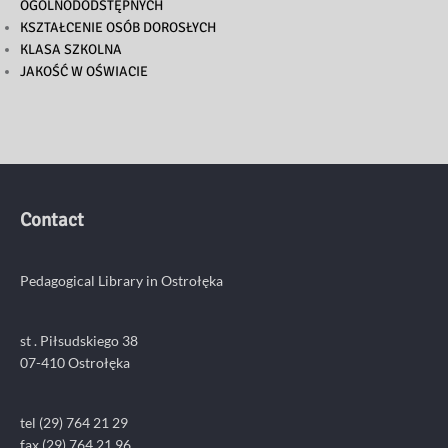
OGÓLNODODSTĘPNYCH
KSZTAŁCENIE OSÓB DOROSŁYCH
KLASA SZKOLNA
JAKOŚĆ W OŚWIACIE
Contact
Pedagogical Library in Ostrołęka
st . Piłsudskiego 38
07-410 Ostrołęka
tel (29) 764 21 29
fax (29) 764 21 96