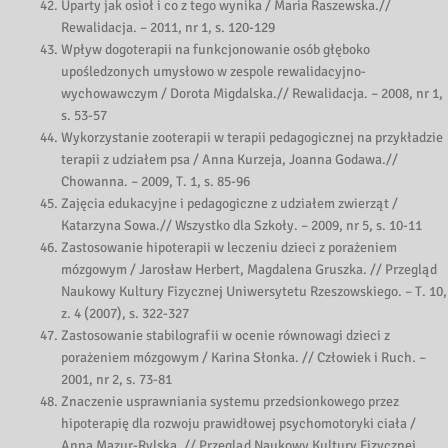
Uparty jak osioł i co z tego wynika / Maria Raszewska.//
Rewalidacja. – 2011, nr 1, s. 120-129
Wpływ dogoterapii na funkcjonowanie osób głęboko
upośledzonych umysłowo w zespole rewalidacyjno-
wychowawczym / Dorota Migdalska.// Rewalidacja. – 2008, nr 1,
s. 53-57
Wykorzystanie zooterapii w terapii pedagogicznej na przykładzie
terapii z udziałem psa / Anna Kurzeja, Joanna Godawa.//
Chowanna. – 2009, T. 1, s. 85-96
Zajęcia edukacyjne i pedagogiczne z udziałem zwierząt /
Katarzyna Sowa.// Wszystko dla Szkoły. – 2009, nr 5, s. 10-11
Zastosowanie hipoterapii w leczeniu dzieci z porażeniem
mózgowym / Jarosław Herbert, Magdalena Gruszka. // Przegląd
Naukowy Kultury Fizycznej Uniwersytetu Rzeszowskiego. – T. 10,
z. 4 (2007), s. 322-327
Zastosowanie stabilografii w ocenie równowagi dzieci z
porażeniem mózgowym / Karina Słonka. // Człowiek i Ruch. –
2001, nr 2, s. 73-81
Znaczenie usprawniania systemu przedsionkowego przez
hipoterapię dla rozwoju prawidłowej psychomotoryki ciała /
Anna Mazur-Rylska. // Przegląd Naukowy Kultury Fizycznej