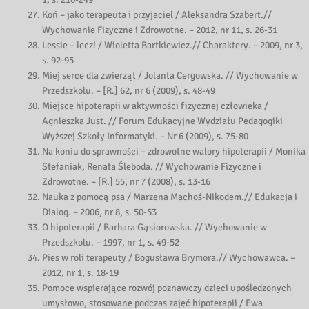
Koń – jako terapeuta i przyjaciel / Aleksandra Szabert.//
Wychowanie Fizyczne i Zdrowotne. – 2012, nr 11, s. 26-31
Lessie – lecz! / Wioletta Bartkiewicz.// Charaktery. – 2009, nr 3,
s. 92-95
Miej serce dla zwierząt / Jolanta Cergowska. // Wychowanie w
Przedszkolu. – [R.] 62, nr 6 (2009), s. 48-49
Miejsce hipoterapii w aktywności fizycznej człowieka /
Agnieszka Just. // Forum Edukacyjne Wydziału Pedagogiki
Wyższej Szkoły Informatyki. – Nr 6 (2009), s. 75-80
Na koniu do sprawności – zdrowotne walory hipoterapii / Monika
Stefaniak, Renata Śleboda. // Wychowanie Fizyczne i
Zdrowotne. – [R.] 55, nr 7 (2008), s. 13-16
Nauka z pomocą psa / Marzena Machoś-Nikodem.// Edukacja i
Dialog. – 2006, nr 8, s. 50-53
O hipoterapii / Barbara Gąsiorowska. // Wychowanie w
Przedszkolu. – 1997, nr 1, s. 49-52
Pies w roli terapeuty / Bogusława Brymora.// Wychowawca. –
2012, nr 1, s. 18-19
Pomoce wspierające rozwój poznawczy dzieci upośledzonych
umysłowo, stosowane podczas zajęć hipoterapii / Ewa