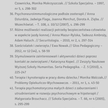
Czownicka, Monika Mokrzyszczak. // Szkoła Specjalna. – 1997,
nr 5, s. 298-302
Psychoneuroimmunologiczne podłoże zooterapii / Anna
Dziurdzia, Jadwiga Flaga, Joanna Merchut, Dorota A. Zięba. //
Wszechświat. – T. 108, z. 10/12 (2007), s. 296-299
Różne możliwości realizacji potrzeby bezpieczeństwa człowieka
w aspekcie jazdy konnej / Anna Mazur-Rylska, Tadeusz Ambroży,
Adam Haluch. // Securitologia. – 2010, nr 2, s. 297-314
Sześciolatek i zwierzęta / Ewa Nowak.// Głos Pedagogiczny –
2012, nr 12 (44), s. 58-59
Stymulowanie zainteresowań i aktywności dzieci poprzez
kontakt ze zwierzętami / Katarzyna Kopeć. // Zeszyty Naukowe
Wyższej Szkoły Humanitas. Seria Pedagogika. – Z. 5 (2010), s.
225-247
Terapia i kynoterapia w pracy domu dziecka / Monika Walczak.//
Problemy Opiekuńczo-Wychowawcze. – 2011, nr 1, s. 43-50
Terapia psychomotoryczna małych dzieci z zaburzeniami i
utrudnieniami w rozwoju psychoruchowym w hipoterapii /
Małgorzata Brzuchacz. // Szkoła Specjalna. – T. 66, nr 4 (2005),
s. 295-299