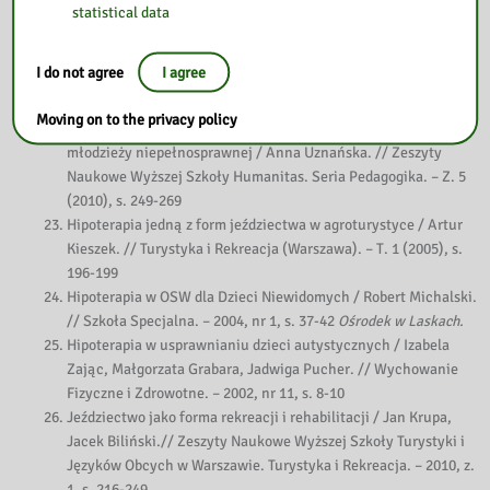
dzieci umysłowo upośledzone / Barbara Gąsiorowska, Renata
statistical data
Celińska. // Szkoła Specjalna. – 1996, nr 2, s. 105-110
Hipoterapia jako metoda rehabilitacji medycznej i
I do not agree
I agree
psychopedagogicznej / Urszula Kamińska, Jolanta Nowak. //
Auxilium Sociale. – 1997, nr 3/4, s. 49-62
Moving on to the privacy policy
Hipoterapia jako stymulator aktywności i rozwoju dzieci i
młodzieży niepełnosprawnej / Anna Uznańska. // Zeszyty
Naukowe Wyższej Szkoły Humanitas. Seria Pedagogika. – Z. 5
(2010), s. 249-269
Hipoterapia jedną z form jeździectwa w agroturystyce / Artur
Kieszek. // Turystyka i Rekreacja (Warszawa). – T. 1 (2005), s.
196-199
Hipoterapia w OSW dla Dzieci Niewidomych / Robert Michalski.
// Szkoła Specjalna. – 2004, nr 1, s. 37-42
Ośrodek w Laskach.
Hipoterapia w usprawnianiu dzieci autystycznych / Izabela
Zając, Małgorzata Grabara, Jadwiga Pucher. // Wychowanie
Fizyczne i Zdrowotne. – 2002, nr 11, s. 8-10
Jeździectwo jako forma rekreacji i rehabilitacji / Jan Krupa,
Jacek Biliński.// Zeszyty Naukowe Wyższej Szkoły Turystyki i
Języków Obcych w Warszawie. Turystyka i Rekreacja. – 2010, z.
1, s. 216-249