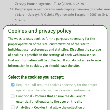
Zeszyty Humanistyczne. – T. 12 (2009), s. 23-30
Dogoterapia w wychowaniu osób nieprzystosowanych społecznie
/ Marcin Jurczyk.// Opieka Wychowanie Terapia. – 2007, nr 3/4,
s. 37-38
Formy, przebieg i efekty terapeutycznej jazdy konnej /
Cookies and privacy policy
Aleksandra Kuklińska. // Opieka, Wychowanie, Terapia. – 2008,
nr 3/4, s. 28-33
The website uses cookies for the purposes necessary for the
Heca na cztery łapy, czyli pies w przedszkolu / Wioletta
proper operation of the site, customization of the site to
Bartkiewicz.// Doradca Nauczyciela Przedszkola. – 2012, nr 6, s.
individual user preferences and statistics. Disabling the storage
51-53
of cookies is possible in the settings of each web browser, so
Hipika w resocjalizacji osób uzależnionych od środków
that no information will be collected. If you do not agree to save
psychoaktywnych / Iwona Bohdanowicz. // Wychowawca. –
information in cookies, you should leave the site.
2010, nr 9, s. 22-25
Hipoterapia a rozwój mowy u dzieci / Joanna Lessing. // Albo
Select the cookies you accept:
albo. – 2006, z. 2, s. 37-44
Hipoterapia jako jedna z metod wieloprofilowego usprawniania
Required - All required cookies necessary for the proper
psychoruchowego dzieci z mózgowym porażeniem dziecięcym /
operation of the site, such as session maintenance.
Anna Gromnicka, Bernadeta Szczupał. // Roczniki Pedagogiki
Functional - Cookies that ensure the delivery of
Specjalnej. – T. 8, (1997), s. 179-189
essential functionality to the user on the site
Hipoterapia jako jedna z form rozwijających psychoruchowo
Analytical - Cookies that allow the collection of