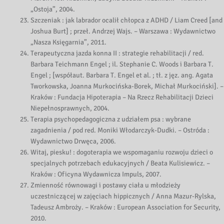
„Ostoja”, 2004.
Szczeniak : jak labrador ocalił chłopca z ADHD / Liam Creed [and
Joshua Burt] ; przeł. Andrzej Wajs. – Warszawa : Wydawnictwo
„Nasza Księgarnia”, 2011.
Terapeutyczna jazda konna II : strategie rehabilitacji / red.
Barbara Teichmann Engel ; il. Stephanie C. Woods i Barbara T.
Engel ; [współaut. Barbara T. Engel et al. ; tł. z jęz. ang. Agata
Tworkowska, Joanna Murkocińska-Borek, Michał Murkociński]. –
Kraków : Fundacja Hipoterapia – Na Rzecz Rehabilitacji Dzieci
Niepełnosprawnych, 2004.
Terapia psychopedagogiczna z udziałem psa : wybrane
zagadnienia / pod red. Moniki Włodarczyk-Dudki. – Ostróda :
Wydawnictwo Drwęca, 2006.
Witaj, piesku! : dogoterapia we wspomaganiu rozwoju dzieci o
specjalnych potrzebach edukacyjnych / Beata Kulisiewicz. –
Kraków : Oficyna Wydawnicza Impuls, 2007.
Zmienność równowagi i postawy ciała u młodzieży
uczestniczącej w zajęciach hippicznych / Anna Mazur-Rylska,
Tadeusz Ambroży. – Kraków : European Association for Security,
2010.