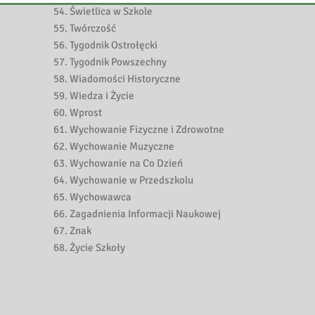
Świetlica w Szkole
Twórczość
Tygodnik Ostrołęcki
Tygodnik Powszechny
Wiadomości Historyczne
Wiedza i Życie
Wprost
Wychowanie Fizyczne i Zdrowotne
Wychowanie Muzyczne
Wychowanie na Co Dzień
Wychowanie w Przedszkolu
Wychowawca
Zagadnienia Informacji Naukowej
Znak
Życie Szkoły