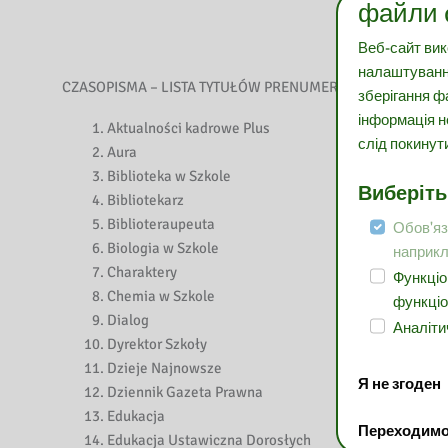
файли c
Веб-сайт вик
налаштування
CZASOPISMA – LISTA TYTUŁÓW PRENUMEROWANYCH W 202
зберігання ф
інформація н
Aktualności kadrowe Plus
слід покинут
Aura
Biblioteka w Szkole
Виберіть 
Bibliotekarz
Biblioteraupeuta
Обов'язк
Biologia w Szkole
наприкл
Charaktery
Функціо
Chemia w Szkole
функціо
Dialog
Аналіти
Dyrektor Szkoły
Dzieje Najnowsze
Я не згоден
Dziennik Gazeta Prawna
Edukacja
Переходимо 
Edukacja Ustawiczna Dorosłych