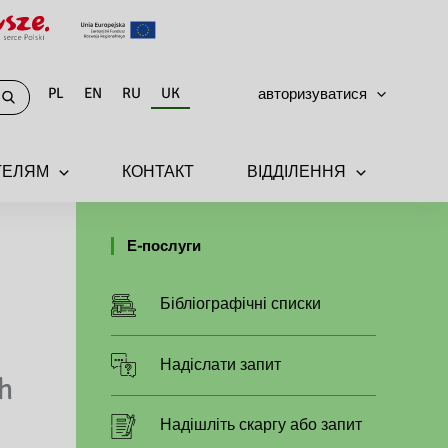
PL
EN
RU
UK
авторизуватися
ТЕЛЯМ
КОНТАКТ
ВІДДІЛЕННЯ
Е-послуги
Бібліографічні списки
Надіслати запит
h
Надішліть скаргу або запит