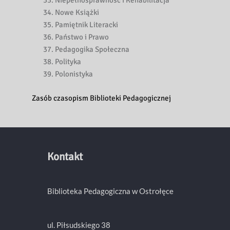
Niepełnosprawność i Rehabilitacja
Nowe Książki
Pamiętnik Literacki
Państwo i Prawo
Pedagogika Społeczna
Polityka
Polonistyka
Zasób czasopism Biblioteki Pedagogicznej
Kontakt
Biblioteka Pedagogiczna w Ostrołęce
ul. Piłsudskiego 38