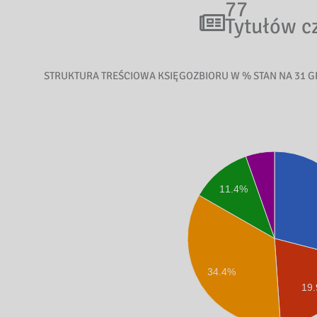
77
Tytułów c
STRUKTURA TREŚCIOWA KSIĘGOZBIORU W % STAN NA 31 G
11.4%
34.4%
19