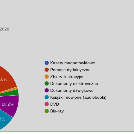
2020
Kasety magnetowidowe
Pomoce dydaktyczne
Zbiory ilustracyjne
4.8%
Dokumenty elektroniczne
Dokumenty dźwiękowe
Książki mówione (audiobooki)
DVD
10.2%
Blu-ray
.4%