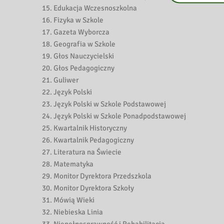
Edukacja Wczesnoszkolna
Fizyka w Szkole
Gazeta Wyborcza
Geografia w Szkole
Głos Nauczycielski
Głos Pedagogiczny
Guliwer
Język Polski
Język Polski w Szkole Podstawowej
Język Polski w Szkole Ponadpodstawowej
Kwartalnik Historyczny
Kwartalnik Pedagogiczny
Literatura na Świecie
Matematyka
Monitor Dyrektora Przedszkola
Monitor Dyrektora Szkoły
Mówią Wieki
Niebieska Linia