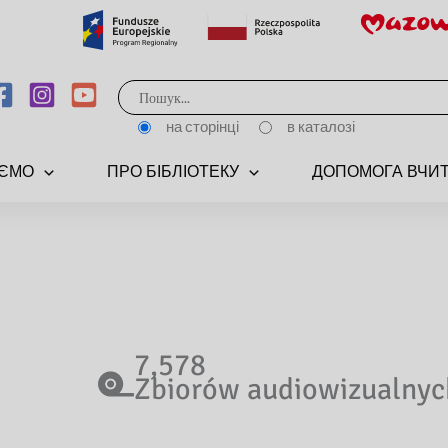
Шукати:
на сторінці
в каталозі
УЄМО
ПРО БІБЛІОТЕКУ
ДОПОМОГА ВЧИ
7,578
Zbiorów audiowizualnyc