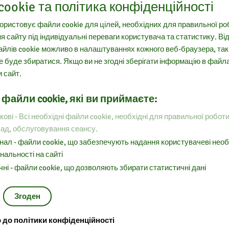
ookie та політика конфіденційності
ористовує файли cookie для цілей, необхідних для правильної ро
 сайту під індивідуальні переваги користувача та статистику. В
1R.
айлів cookie можливо в налаштуваннях кожного веб-браузера, так
е буде збиратися. Якщо ви не згодні зберігати інформацію в файла
Poradnik Bibliotekarza
и сайт.
Poradnik Językowy
Praca Socjalna
файли cookie, які ви приймаєте:
Problemy Opiekuńczo-Wychowawcze
Przegląd Biblioteczny
ові - Всі необхідні файли cookie, необхідні для правильної роботи
Przegląd Historyczno-Oświatowy
ад, обслуговування сеансу.
Przegląd Historyczny
нал - файли cookie, що забезпечують надання користувачеві необ
Przegląd Humanistyczny
нальності на сайті
Przyroda Polska
чні - файли cookie, що дозволяють збирати статистичні дані
Remedium
Rzeczpospolita
Згоден
Sprawy Międzynarodowe
Szkoła Specjalna
до політики конфіденційності
Świat Nauki