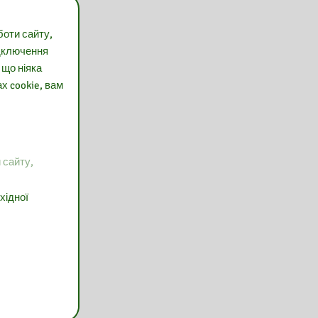
боти сайту,
ідключення
 що ніяка
х cookie, вам
 сайту,
хідної