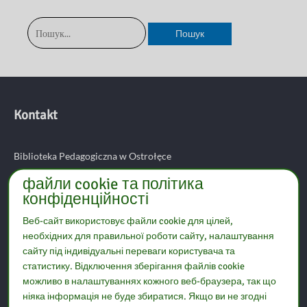
Шукати:
Kontakt
Biblioteka Pedagogiczna w Ostrołęce
файли cookie та політика
конфіденційності
ul. Piłsudskiego 38
07-410 Ostrołęka
Веб-сайт використовує файли cookie для цілей,
необхідних для правильної роботи сайту, налаштування
сайту під індивідуальні переваги користувача та
tel: (29) 764 21 29
статистику. Відключення зберігання файлів cookie
e-mail: sekretariat@bp.ostroleka.pl
можливо в налаштуваннях кожного веб-браузера, так що
ніяка інформація не буде збиратися. Якщо ви не згодні
Корисні посилання