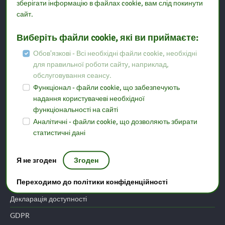
зберігати інформацію в файлах cookie, вам слід покинути
сайт.
Міністерство освіти
Управління освіти у Варшаві
Виберіть файли cookie, які ви приймаєте:
Центр ІТ-освіти та комп’ютерних застосувань у Варшаві
Обов'язкові - Всі необхідні файли cookie, необхідні
для правильної роботи сайту, наприклад,
Центр підготовки вчителів Мазовецького місцевого
обслуговування сеансу.
самоврядування
Функціонал - файли cookie, що забезпечують
надання користувачеві необхідної
функціональності на сайті
Повідомити про помилку
Аналітичні - файли cookie, що дозволяють збирати
статистичні дані
Відділення
Я не згоден
Згоден
Карта сайту
Переходимо до політики конфіденційності
Політика конфіденційності
Декларація доступності
GDPR